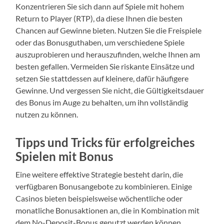
Konzentrieren Sie sich dann auf Spiele mit hohem
Return to Player (RTP), da diese Ihnen die besten
Chancen auf Gewinne bieten. Nutzen Sie die Freispiele
oder das Bonusguthaben, um verschiedene Spiele
auszuprobieren und herauszufinden, welche Ihnen am
besten gefallen. Vermeiden Sie riskante Einsätze und
setzen Sie stattdessen auf kleinere, dafür häufigere
Gewinne. Und vergessen Sie nicht, die Gültigkeitsdauer
des Bonus im Auge zu behalten, um ihn vollständig
nutzen zu können.
Tipps und Tricks für erfolgreiches
Spielen mit Bonus
Eine weitere effektive Strategie besteht darin, die
verfügbaren Bonusangebote zu kombinieren. Einige
Casinos bieten beispielsweise wöchentliche oder
monatliche Bonusaktionen an, die in Kombination mit
dem No-Deposit-Bonus genutzt werden können.