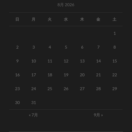
8月 2026
日
月
火
水
木
金
土
1
2
3
4
5
6
7
8
9
10
11
12
13
14
15
16
17
18
19
20
21
22
23
24
25
26
27
28
29
30
31
« 7月
9月 »