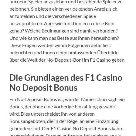
um neue Spieler anzuziehen und bestehende Spieler zu
belohnen. Sie bieten einen verlockenden Anreiz, sich
anzumelden und die verschiedenen Spiele
auszuprobieren. Aber wie funktionieren diese Boni
genau? Welche Bedingungen sind damit verbunden?
Und wie kann man das Beste aus ihnen herausholen?
Diese Fragen werden wir im Folgenden detailliert
beleuchten und Ihnen einen umfassenden Überblick
über die Welt der No-Deposit-Boni im F1 Casino geben.
Die Grundlagen des F1 Casino
No Deposit Bonus
Ein No-Deposit-Bonus ist, wie der Name schon sagt, ein
Bonus, der ohne eine vorherige Einzahlung gewährt
wird. Dies unterscheidet ihn von anderen
Bonusangeboten, die in der Regel an eine Einzahlung
gebunden sind. Der F1 Casino No Deposit Bonus kann
in verschiedenen Formen auftreten, beispielsweise als