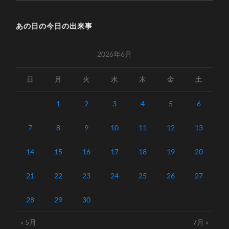
あの日の今日の出来事
2026年6月
日
月
火
水
木
金
土
1
2
3
4
5
6
7
8
9
10
11
12
13
14
15
16
17
18
19
20
21
22
23
24
25
26
27
28
29
30
« 5月
7月 »