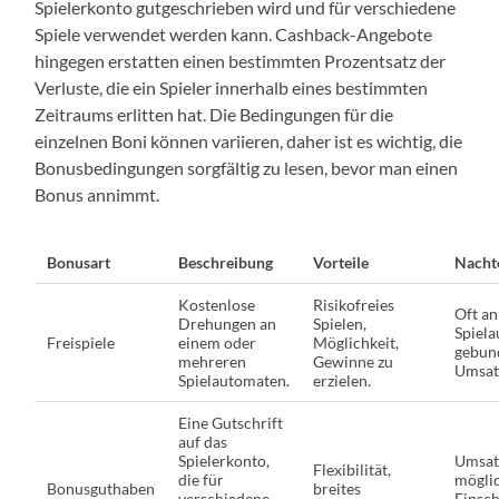
Spielerkonto gutgeschrieben wird und für verschiedene
Spiele verwendet werden kann. Cashback-Angebote
hingegen erstatten einen bestimmten Prozentsatz der
Verluste, die ein Spieler innerhalb eines bestimmten
Zeitraums erlitten hat. Die Bedingungen für die
einzelnen Boni können variieren, daher ist es wichtig, die
Bonusbedingungen sorgfältig zu lesen, bevor man einen
Bonus annimmt.
Bonusart
Beschreibung
Vorteile
Nachte
Kostenlose
Risikofreies
Oft a
Drehungen an
Spielen,
Spiel
Freispiele
einem oder
Möglichkeit,
gebun
mehreren
Gewinne zu
Umsat
Spielautomaten.
erzielen.
Eine Gutschrift
auf das
Spielerkonto,
Umsat
Flexibilität,
die für
mögli
Bonusguthaben
breites
verschiedene
Einsc