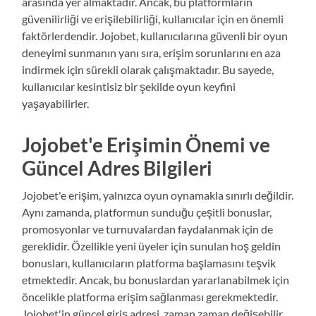
arasında yer almaktadır. Ancak, bu platformların
güvenilirliği ve erişilebilirliği, kullanıcılar için en önemli
faktörlerdendir. Jojobet, kullanıcılarına güvenli bir oyun
deneyimi sunmanın yanı sıra, erişim sorunlarını en aza
indirmek için sürekli olarak çalışmaktadır. Bu sayede,
kullanıcılar kesintisiz bir şekilde oyun keyfini
yaşayabilirler.
Jojobet'e Erişimin Önemi ve
Güncel Adres Bilgileri
Jojobet'e erişim, yalnızca oyun oynamakla sınırlı değildir.
Aynı zamanda, platformun sunduğu çeşitli bonuslar,
promosyonlar ve turnuvalardan faydalanmak için de
gereklidir. Özellikle yeni üyeler için sunulan hoş geldin
bonusları, kullanıcıların platforma başlamasını teşvik
etmektedir. Ancak, bu bonuslardan yararlanabilmek için
öncelikle platforma erişim sağlanması gerekmektedir.
Jojobet'in güncel giriş adresi, zaman zaman değişebilir.