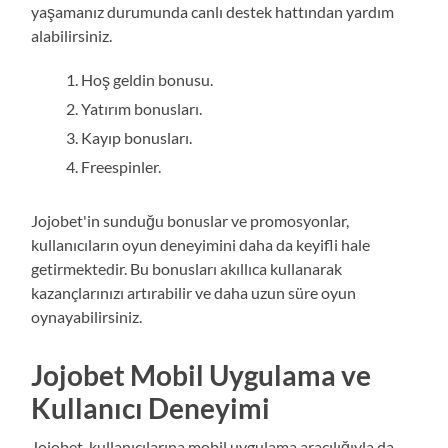
yaşamanız durumunda canlı destek hattından yardım
alabilirsiniz.
Hoş geldin bonusu.
Yatırım bonusları.
Kayıp bonusları.
Freespinler.
Jojobet'in sunduğu bonuslar ve promosyonlar,
kullanıcıların oyun deneyimini daha da keyifli hale
getirmektedir. Bu bonusları akıllıca kullanarak
kazançlarınızı artırabilir ve daha uzun süre oyun
oynayabilirsiniz.
Jojobet Mobil Uygulama ve
Kullanıcı Deneyimi
Jojobet, kullanıcılarına mobil uygulama aracılığıyla da