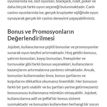
oyunlarında ise, slot oyunları, blackjack, rulet, poker ve
daha birçok farklı oyun seçeneği bulunmaktadır. Canlı
casino oyunlarında ise, gerçek krupiyeler eşliğinde oyun
oynayarak gerçek bir casino deneyimi yaşayabilirsiniz.
Bonus ve Promosyonların
Değerlendirilmesi
Jojobet, kullanıcılarına çeşitli bonuslar ve promosyonlar
sunarak oyun keyfini artırmaktadır. Hoş geldin bonusu,
yatırım bonusları, kayıp bonusları, freespinler ve
turnuvalar gibi farklı bonus seçenekleri, kullanıcıların
kazançlarını artırmalarına yardımcı olmaktadır. Ancak,
bonusları kullanmadan önce, bonus şartlarını ve
koşullarını dikkatlice okumanız önemlidir. Her bonusun
farklı bir şartı olabilir ve bu şartları yerine getirmezseniz
bonusunuzu kullanmanız mümkün olmayabilir. Jojobet,
kullanıcılarına adil ve şeffaf bir bonus sistemi
sunmaktadır ve bonusları kullanırken herhangi bir sorun