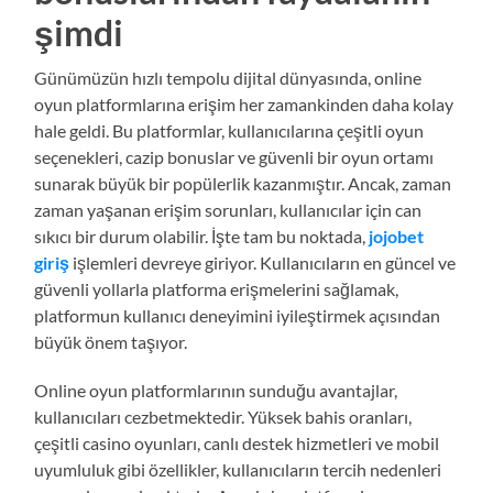
şimdi
Günümüzün hızlı tempolu dijital dünyasında, online
oyun platformlarına erişim her zamankinden daha kolay
hale geldi. Bu platformlar, kullanıcılarına çeşitli oyun
seçenekleri, cazip bonuslar ve güvenli bir oyun ortamı
sunarak büyük bir popülerlik kazanmıştır. Ancak, zaman
zaman yaşanan erişim sorunları, kullanıcılar için can
sıkıcı bir durum olabilir. İşte tam bu noktada,
jojobet
giriş
işlemleri devreye giriyor. Kullanıcıların en güncel ve
güvenli yollarla platforma erişmelerini sağlamak,
platformun kullanıcı deneyimini iyileştirmek açısından
büyük önem taşıyor.
Online oyun platformlarının sunduğu avantajlar,
kullanıcıları cezbetmektedir. Yüksek bahis oranları,
çeşitli casino oyunları, canlı destek hizmetleri ve mobil
uyumluluk gibi özellikler, kullanıcıların tercih nedenleri