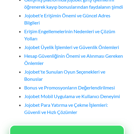
る
öğrenerek kayıp bonuslarından faydalanın şimdi
Jojobet'e Erişimin Önemi ve Güncel Adres
Bilgileri
Erişim Engellemelerinin Nedenleri ve Çözüm
Yolları
Jojobet Üyelik İşlemleri ve Güvenlik Önlemleri
Hesap Güvenliğinin Önemi ve Alınması Gereken
Önlemler
Jojobet'te Sunulan Oyun Seçenekleri ve
Bonuslar
Bonus ve Promosyonların Değerlendirilmesi
Jojobet Mobil Uygulama ve Kullanıcı Deneyimi
Jojobet Para Yatırma ve Çekme İşlemleri:
Güvenli ve Hızlı Çözümler