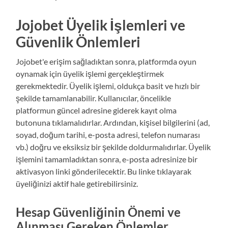
Jojobet Üyelik İşlemleri ve
Güvenlik Önlemleri
Jojobet'e erişim sağladıktan sonra, platformda oyun
oynamak için üyelik işlemi gerçekleştirmek
gerekmektedir. Üyelik işlemi, oldukça basit ve hızlı bir
şekilde tamamlanabilir. Kullanıcılar, öncelikle
platformun güncel adresine giderek kayıt olma
butonuna tıklamalıdırlar. Ardından, kişisel bilgilerini (ad,
soyad, doğum tarihi, e-posta adresi, telefon numarası
vb.) doğru ve eksiksiz bir şekilde doldurmalıdırlar. Üyelik
işlemini tamamladıktan sonra, e-posta adresinize bir
aktivasyon linki gönderilecektir. Bu linke tıklayarak
üyeliğinizi aktif hale getirebilirsiniz.
Hesap Güvenliğinin Önemi ve
Alınması Gereken Önlemler