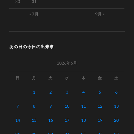
30
31
« 7月
9月 »
あの日の今日の出来事
2026年6月
日
月
火
水
木
金
土
1
2
3
4
5
6
7
8
9
10
11
12
13
14
15
16
17
18
19
20