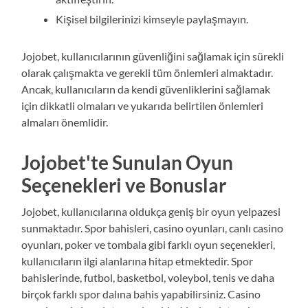
Kişisel bilgilerinizi kimseyle paylaşmayın.
Jojobet, kullanıcılarının güvenliğini sağlamak için sürekli
olarak çalışmakta ve gerekli tüm önlemleri almaktadır.
Ancak, kullanıcıların da kendi güvenliklerini sağlamak
için dikkatli olmaları ve yukarıda belirtilen önlemleri
almaları önemlidir.
Jojobet'te Sunulan Oyun
Seçenekleri ve Bonuslar
Jojobet, kullanıcılarına oldukça geniş bir oyun yelpazesi
sunmaktadır. Spor bahisleri, casino oyunları, canlı casino
oyunları, poker ve tombala gibi farklı oyun seçenekleri,
kullanıcıların ilgi alanlarına hitap etmektedir. Spor
bahislerinde, futbol, basketbol, voleybol, tenis ve daha
birçok farklı spor dalına bahis yapabilirsiniz. Casino