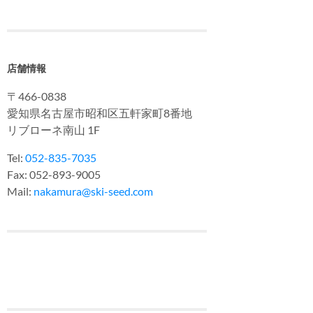
店舗情報
〒466-0838
愛知県名古屋市昭和区五軒家町8番地
リブローネ南山 1F
Tel:
052-835-7035
Fax: 052-893-9005
Mail:
nakamura@ski-seed.com