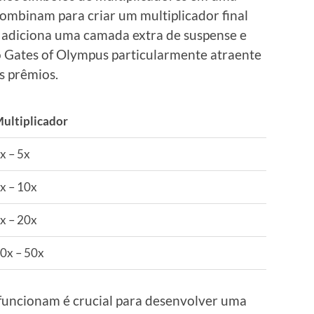
combinam para criar um multiplicador final
o adiciona uma camada extra de suspense e
 Gates of Olympus particularmente atraente
s prêmios.
ultiplicador
x – 5x
x – 10x
x – 20x
0x – 50x
funcionam é crucial para desenvolver uma