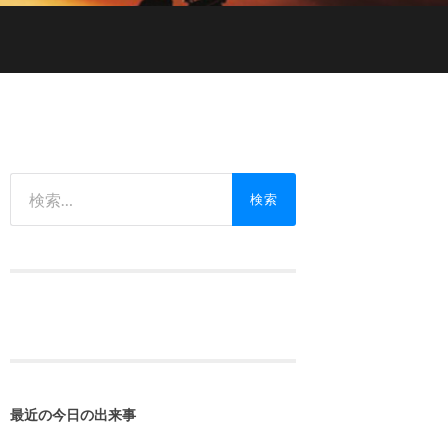
検
索:
最近の今日の出来事