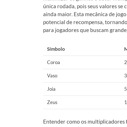
única rodada, pois seus valores se 
ainda maior. Esta mecânica de jog
potencial de recompensa, tornando
para jogadores que buscam grande
Símbolo
M
Coroa
2
Vaso
3
Joia
5
Zeus
1
Entender como os multiplicadores 