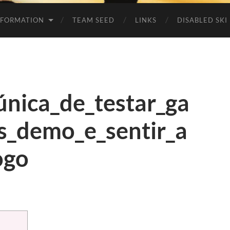
NFORMATION
TEAM SEED
LINKS
DISABLED SKI
única_de_testar_ga
s_demo_e_sentir_a
ogo