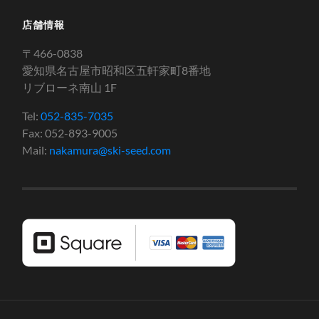
店舗情報
〒466-0838
愛知県名古屋市昭和区五軒家町8番地
リブローネ南山 1F
Tel:
052-835-7035
Fax: 052-893-9005
Mail:
nakamura@ski-seed.com