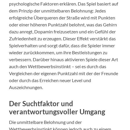
psychologische Faktoren erklären. Das Spiel basiert auf
dem Prinzip der unmittelbaren Belohnung: Jedes
erfolgreiche Überqueren der Straße wird mit Punkten
oder einer höheren Punktzahl belohnt, was das Gehirn
dazu anregt, Dopamin freizusetzen und ein Gefühl der
Zufriedenheit zu erzeugen. Dieser Effekt verstärkt das
Spielverhalten und sorgt dafür, dass die Spieler immer
wieder zurückkommen, um ihre Bestleistungen zu
verbessern. Darüber hinaus aktivieren Spiele dieser Art
auch den Wettbewerbsinstinkt – sei es durch das
Vergleichen der eigenen Punktzahl mit der der Freunde
oder durch das Erreichen neuer Level und
Auszeichnungen.
Der Suchtfaktor und
verantwortungsvoller Umgang
Die unmittelbare Belohnung und der
Wettbewerbsinstinkt können jedoch auch zu einem