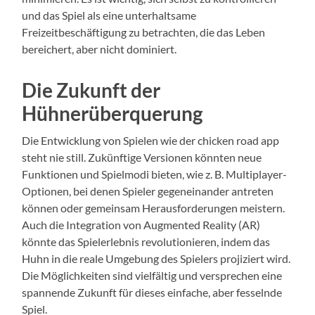
und das Spiel als eine unterhaltsame
Freizeitbeschäftigung zu betrachten, die das Leben
bereichert, aber nicht dominiert.
Die Zukunft der
Hühnerüberquerung
Die Entwicklung von Spielen wie der chicken road app
steht nie still. Zukünftige Versionen könnten neue
Funktionen und Spielmodi bieten, wie z. B. Multiplayer-
Optionen, bei denen Spieler gegeneinander antreten
können oder gemeinsam Herausforderungen meistern.
Auch die Integration von Augmented Reality (AR)
könnte das Spielerlebnis revolutionieren, indem das
Huhn in die reale Umgebung des Spielers projiziert wird.
Die Möglichkeiten sind vielfältig und versprechen eine
spannende Zukunft für dieses einfache, aber fesselnde
Spiel.