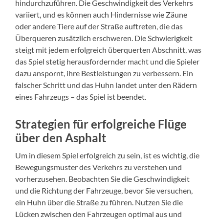
hindurchzuführen. Die Geschwindigkeit des Verkehrs
variiert, und es können auch Hindernisse wie Zäune
oder andere Tiere auf der Straße auftreten, die das
Überqueren zusätzlich erschweren. Die Schwierigkeit
steigt mit jedem erfolgreich überquerten Abschnitt, was
das Spiel stetig herausfordernder macht und die Spieler
dazu anspornt, ihre Bestleistungen zu verbessern. Ein
falscher Schritt und das Huhn landet unter den Rädern
eines Fahrzeugs – das Spiel ist beendet.
Strategien für erfolgreiche Flüge
über den Asphalt
Um in diesem Spiel erfolgreich zu sein, ist es wichtig, die
Bewegungsmuster des Verkehrs zu verstehen und
vorherzusehen. Beobachten Sie die Geschwindigkeit
und die Richtung der Fahrzeuge, bevor Sie versuchen,
ein Huhn über die Straße zu führen. Nutzen Sie die
Lücken zwischen den Fahrzeugen optimal aus und