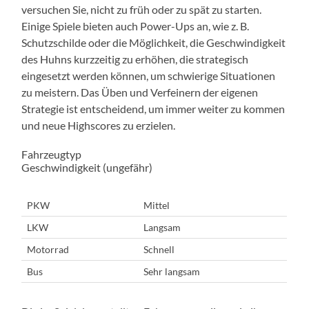
versuchen Sie, nicht zu früh oder zu spät zu starten.
Einige Spiele bieten auch Power-Ups an, wie z. B.
Schutzschilde oder die Möglichkeit, die Geschwindigkeit
des Huhns kurzzeitig zu erhöhen, die strategisch
eingesetzt werden können, um schwierige Situationen
zu meistern. Das Üben und Verfeinern der eigenen
Strategie ist entscheidend, um immer weiter zu kommen
und neue Highscores zu erzielen.
Fahrzeugtyp
Geschwindigkeit (ungefähr)
PKW
Mittel
LKW
Langsam
Motorrad
Schnell
Bus
Sehr langsam