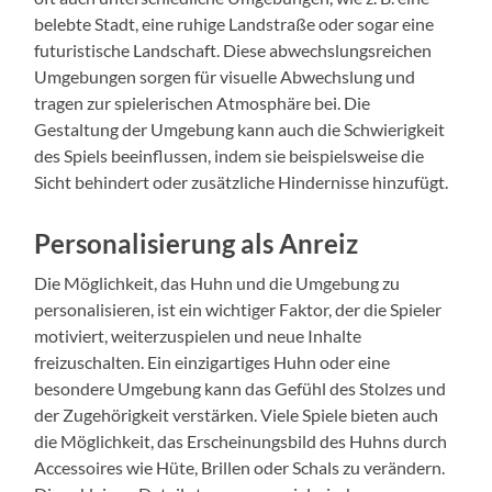
belebte Stadt, eine ruhige Landstraße oder sogar eine
futuristische Landschaft. Diese abwechslungsreichen
Umgebungen sorgen für visuelle Abwechslung und
tragen zur spielerischen Atmosphäre bei. Die
Gestaltung der Umgebung kann auch die Schwierigkeit
des Spiels beeinflussen, indem sie beispielsweise die
Sicht behindert oder zusätzliche Hindernisse hinzufügt.
Personalisierung als Anreiz
Die Möglichkeit, das Huhn und die Umgebung zu
personalisieren, ist ein wichtiger Faktor, der die Spieler
motiviert, weiterzuspielen und neue Inhalte
freizuschalten. Ein einzigartiges Huhn oder eine
besondere Umgebung kann das Gefühl des Stolzes und
der Zugehörigkeit verstärken. Viele Spiele bieten auch
die Möglichkeit, das Erscheinungsbild des Huhns durch
Accessoires wie Hüte, Brillen oder Schals zu verändern.