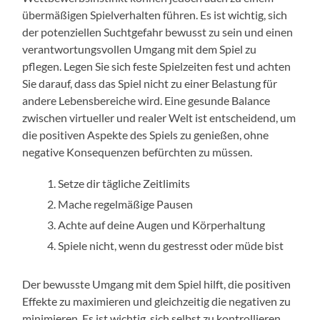
übermäßigen Spielverhalten führen. Es ist wichtig, sich
der potenziellen Suchtgefahr bewusst zu sein und einen
verantwortungsvollen Umgang mit dem Spiel zu
pflegen. Legen Sie sich feste Spielzeiten fest und achten
Sie darauf, dass das Spiel nicht zu einer Belastung für
andere Lebensbereiche wird. Eine gesunde Balance
zwischen virtueller und realer Welt ist entscheidend, um
die positiven Aspekte des Spiels zu genießen, ohne
negative Konsequenzen befürchten zu müssen.
Setze dir tägliche Zeitlimits
Mache regelmäßige Pausen
Achte auf deine Augen und Körperhaltung
Spiele nicht, wenn du gestresst oder müde bist
Der bewusste Umgang mit dem Spiel hilft, die positiven
Effekte zu maximieren und gleichzeitig die negativen zu
minimieren. Es ist wichtig, sich selbst zu kontrollieren