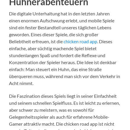
Hühnerabenteuern
Die digitale Unterhaltung hat in den letzten Jahren
einen enormen Aufschwung erlebt, und mobile Spiele
sind ein fester Bestandteil unseres täglichen Lebens
geworden. Eines dieser Spiele, die sich großer
Beliebtheit erfreuen, ist die
chicken road app
. Dieses
einfache, aber süchtig machende Spiel bietet
stundenlangen Spaß und fordert die Reflexe und
Konzentration der Spieler heraus. Die Idee ist denkbar
einfach: Man steuert ein Huhn, das eine Straße
überqueren muss, während man sich vor dem Verkehr in
Acht nimmt.
Die Faszination dieses Spiels liegt in seiner Einfachheit
und seinem schnellen Spielfluss. Es ist leicht zu erlernen,
aber schwer zu meistern, was es sowohl für
Gelegenheitsspieler als auch für erfahrene Mobile-
Gamer attraktiv macht. Die chicken road app ist nicht