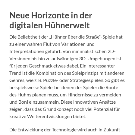
Neue Horizonte in der
digitalen Hühnerwelt
Die Beliebtheit der „Hühner über die Straße“-Spiele hat
zu einer wahren Flut von Variationen und
Interpretationen geführt. Von minimalistischen 2D-
Versionen bis hin zu aufwändigen 3D-Umgebungen ist
für jeden Geschmack etwas dabei. Ein interessanter
Trend ist die Kombination des Spielprinzips mit anderen
Genres, wie z. B. Puzzle- oder Strategiespielen. So gibt es
beispielsweise Spiele, bei denen der Spieler die Route
des Huhns planen muss, um Hindernisse zu vermeiden
und Boni einzusammeln. Diese innovativen Ansätze
zeigen, dass das Grundkonzept noch viel Potenzial für
kreative Weiterentwicklungen bietet.
Die Entwicklung der Technologie wird auch in Zukunft