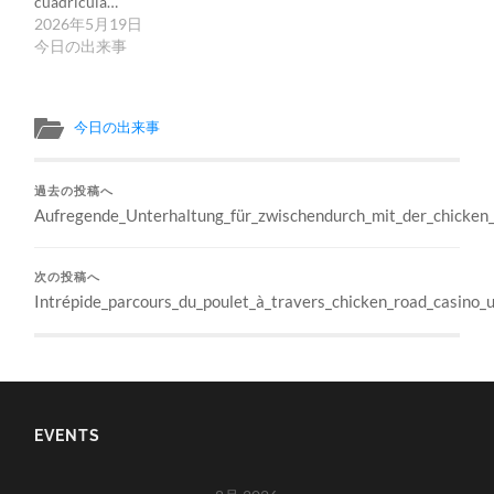
cuadrícula…
2026年5月19日
今日の出来事
今日の出来事
過去の投稿へ
Aufregende_Unterhaltung_für_zwischendurch_mit_der_chicken
次の投稿へ
Intrépide_parcours_du_poulet_à_travers_chicken_road_casino_
EVENTS