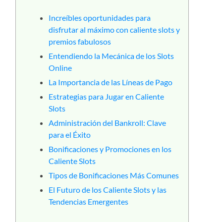
る
Increíbles oportunidades para
disfrutar al máximo con caliente slots y
premios fabulosos
Entendiendo la Mecánica de los Slots
Online
La Importancia de las Líneas de Pago
Estrategias para Jugar en Caliente
Slots
Administración del Bankroll: Clave
para el Éxito
Bonificaciones y Promociones en los
Caliente Slots
Tipos de Bonificaciones Más Comunes
El Futuro de los Caliente Slots y las
Tendencias Emergentes