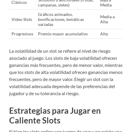
Clásicos
campanas, sietes)
Media
Gráficos animados,
Media a
Video Slots
bonificaciones, temáticas
Alta
variadas
Progresivos
Premio mayor acumulativo
Alta
La volatilidad de un slot se refiere al nivel de riesgo
asociado al juego. Los slots de baja volatilidad ofrecen
ganancias más frecuentes, pero de menor valor, mientras
que los slots de alta volatilidad ofrecen ganancias menos
frecuentes, pero de mayor valor. Elegir un slot con la
volatilidad adecuada depende de las preferencias del
jugador y de su tolerancia al riesgo.
Estrategias para Jugar en
Caliente Slots
Si bien los slots online son juegos de azar y no existe una