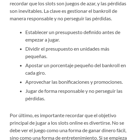
recordar que los slots son juegos de azar, y las pérdidas
son inevitables. La clave es gestionar el bankroll de
manera responsable y no perseguir las pérdidas.
Establecer un presupuesto definido antes de
empezar a jugar.
Dividir el presupuesto en unidades más
pequeñas.
Apostar un porcentaje pequeño del bankroll en
cada giro.
Aprovechar las bonificaciones y promociones.
Jugar de forma responsable y no perseguir las
pérdidas.
Por último, es importante recordar que el objetivo
principal de jugar a los slots online es divertirse. No se
debe ver el juego como una forma de ganar dinero fácil,
sino como una forma de entretenimiento. Si se empieza