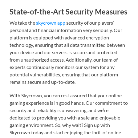
State-of-the-Art Security Measures
We take the
skycrown app
security of our players’
personal and financial information very seriously. Our
platform is equipped with advanced encryption
technology, ensuring that all data transmitted between
your device and our servers is secure and protected
from unauthorized access. Additionally, our team of
experts continuously monitors our system for any
potential vulnerabilities, ensuring that our platform
remains secure and up-to-date.
With Skycrown, you can rest assured that your online
gaming experience is in good hands. Our commitment to
security and reliability is unwavering, and we’re
dedicated to providing you with a safe and enjoyable
gaming environment. So, why wait? Sign up with
Skycrown today and start enjoying the thrill of online