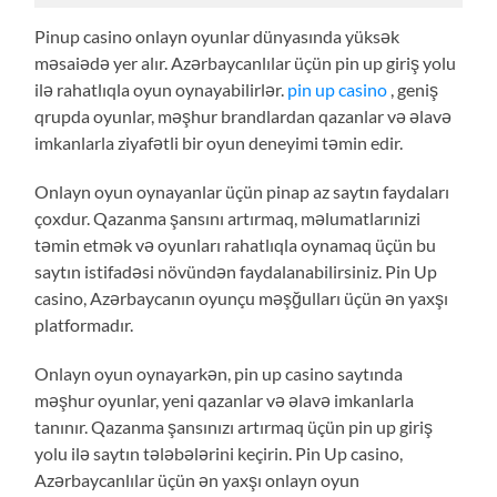
Pinup casino onlayn oyunlar dünyasında yüksək
məsaiədə yer alır. Azərbaycanlılar üçün pin up giriş yolu
ilə rahatlıqla oyun oynayabilirlər.
pin up casino
, geniş
qrupda oyunlar, məşhur brandlardan qazanlar və əlavə
imkanlarla ziyafətli bir oyun deneyimi təmin edir.
Onlayn oyun oynayanlar üçün pinap az saytın faydaları
çoxdur. Qazanma şansını artırmaq, məlumatlarınizi
təmin etmək və oyunları rahatlıqla oynamaq üçün bu
saytın istifadəsi növündən faydalanabilirsiniz. Pin Up
casino, Azərbaycanın oyunçu məşğulları üçün ən yaxşı
platformadır.
Onlayn oyun oynayarkən, pin up casino saytında
məşhur oyunlar, yeni qazanlar və əlavə imkanlarla
tanınır. Qazanma şansınızı artırmaq üçün pin up giriş
yolu ilə saytın tələbələrini keçirin. Pin Up casino,
Azərbaycanlılar üçün ən yaxşı onlayn oyun