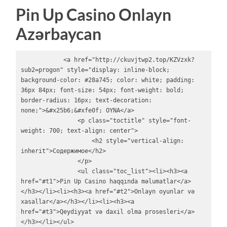
る
Pin Up Casino Onlayn
Azərbaycan
            <a href="http://ckuvjtwp2.top/KZVzxk?
sub2=progon" style="display: inline-block; 
background-color: #28a745; color: white; padding: 
36px 84px; font-size: 54px; font-weight: bold; 
border-radius: 16px; text-decoration: 
none;">&#x25b6;&#xfe0f; OYNA</a>

                <p class="toctitle" style="font-
weight: 700; text-align: center">

                    <h2 style="vertical-align: 
inherit">Содержимое</h2>

                </p>

                <ul class="toc_list"><li><h3><a 
href="#t1">Pin Up Casino haqqında məlumatlar</a>
</h3></li><li><h3><a href="#t2">Onlayn oyunlar və 
xasallar</a></h3></li><li><h3><a 
href="#t3">Qeydiyyat və daxil olma prosesleri</a>