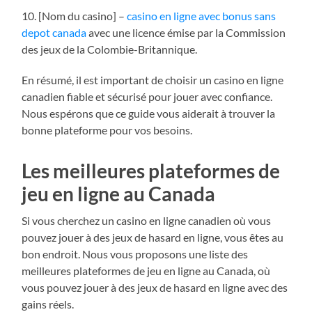
10. [Nom du casino] –
casino en ligne avec bonus sans
depot canada
avec une licence émise par la Commission
des jeux de la Colombie-Britannique.
En résumé, il est important de choisir un casino en ligne
canadien fiable et sécurisé pour jouer avec confiance.
Nous espérons que ce guide vous aiderait à trouver la
bonne plateforme pour vos besoins.
Les meilleures plateformes de
jeu en ligne au Canada
Si vous cherchez un casino en ligne canadien où vous
pouvez jouer à des jeux de hasard en ligne, vous êtes au
bon endroit. Nous vous proposons une liste des
meilleures plateformes de jeu en ligne au Canada, où
vous pouvez jouer à des jeux de hasard en ligne avec des
gains réels.