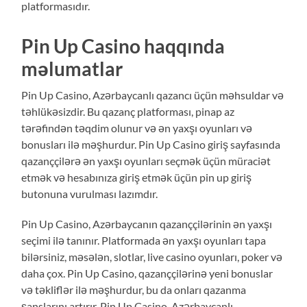
platformasıdır.
Pin Up Casino haqqında
məlumatlar
Pin Up Casino, Azərbaycanlı qazancı üçün məhsuldar və
təhlükəsizdir. Bu qazanç platforması, pinap az
tərəfindən təqdim olunur və ən yaxşı oyunları və
bonusları ilə məşhurdur. Pin Up Casino giriş sayfasında
qazanççilərə ən yaxşı oyunları seçmək üçün müraciət
etmək və hesabınıza giriş etmək üçün pin up giriş
butonuna vurulması lazımdır.
Pin Up Casino, Azərbaycanın qazanççilərinin ən yaxşı
seçimi ilə tanınır. Platformada ən yaxşı oyunları tapa
bilərsiniz, məsələn, slotlar, live casino oyunları, poker və
daha çox. Pin Up Casino, qazanççilərinə yeni bonuslar
və təkliflər ilə məşhurdur, bu da onları qazanma
şanslarını artırır. Pin Up Casino, Azərbaycanlı