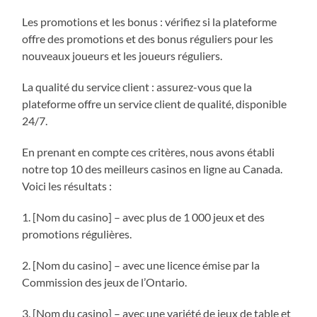
Les promotions et les bonus : vérifiez si la plateforme
offre des promotions et des bonus réguliers pour les
nouveaux joueurs et les joueurs réguliers.
La qualité du service client : assurez-vous que la
plateforme offre un service client de qualité, disponible
24/7.
En prenant en compte ces critères, nous avons établi
notre top 10 des meilleurs casinos en ligne au Canada.
Voici les résultats :
1. [Nom du casino] – avec plus de 1 000 jeux et des
promotions régulières.
2. [Nom du casino] – avec une licence émise par la
Commission des jeux de l’Ontario.
3. [Nom du casino] – avec une variété de jeux de table et