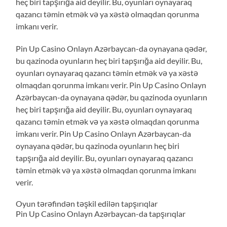
heç biri tapşırığa aid deyilir. Bu, oyunları oynayaraq
qazancı təmin etmək və ya xəstə olmaqdan qorunma
imkanı verir.
Pin Up Casino Onlayn Azərbaycan-da oynayana qədər,
bu qazinoda oyunların heç biri tapşırığa aid deyilir. Bu,
oyunları oynayaraq qazancı təmin etmək və ya xəstə
olmaqdan qorunma imkanı verir. Pin Up Casino Onlayn
Azərbaycan-da oynayana qədər, bu qazinoda oyunların
heç biri tapşırığa aid deyilir. Bu, oyunları oynayaraq
qazancı təmin etmək və ya xəstə olmaqdan qorunma
imkanı verir. Pin Up Casino Onlayn Azərbaycan-da
oynayana qədər, bu qazinoda oyunların heç biri
tapşırığa aid deyilir. Bu, oyunları oynayaraq qazancı
təmin etmək və ya xəstə olmaqdan qorunma imkanı
verir.
Oyun tərəfindən təşkil edilən tapşırıqlar
Pin Up Casino Onlayn Azərbaycan-da tapşırıqlar