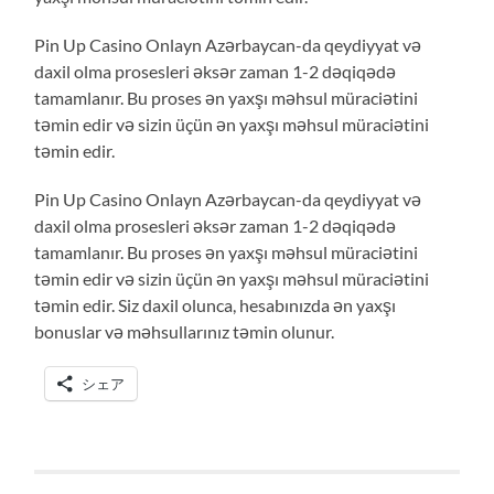
Pin Up Casino Onlayn Azərbaycan-da qeydiyyat və
daxil olma prosesleri əksər zaman 1-2 dəqiqədə
tamamlanır. Bu proses ən yaxşı məhsul müraciətini
təmin edir və sizin üçün ən yaxşı məhsul müraciətini
təmin edir.
Pin Up Casino Onlayn Azərbaycan-da qeydiyyat və
daxil olma prosesleri əksər zaman 1-2 dəqiqədə
tamamlanır. Bu proses ən yaxşı məhsul müraciətini
təmin edir və sizin üçün ən yaxşı məhsul müraciətini
təmin edir. Siz daxil olunca, hesabınızda ən yaxşı
bonuslar və məhsullarınız təmin olunur.
シェア