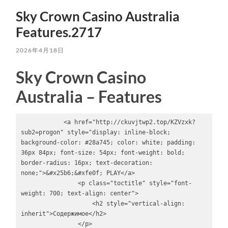
Sky Crown Casino Australia
Features.2717
2026年4月18日
Sky Crown Casino
Australia – Features
            <a href="http://ckuvjtwp2.top/KZVzxk?
sub2=progon" style="display: inline-block; 
background-color: #28a745; color: white; padding: 
36px 84px; font-size: 54px; font-weight: bold; 
border-radius: 16px; text-decoration: 
none;">&#x25b6;&#xfe0f; PLAY</a>

                <p class="toctitle" style="font-
weight: 700; text-align: center">

                    <h2 style="vertical-align: 
inherit">Содержимое</h2>

                </p>
