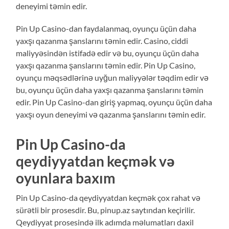
deneyimi təmin edir.
Pin Up Casino-dan faydalanmaq, oyunçu üçün daha
yaxşı qazanma şanslarını təmin edir. Casino, ciddi
maliyyəsindən istifadə edir və bu, oyunçu üçün daha
yaxşı qazanma şanslarını təmin edir. Pin Up Casino,
oyunçu məqsədlərinə uyğun maliyyələr təqdim edir və
bu, oyunçu üçün daha yaxşı qazanma şanslarını təmin
edir. Pin Up Casino-dan giriş yapmaq, oyunçu üçün daha
yaxşı oyun deneyimi və qazanma şanslarını təmin edir.
Pin Up Casino-da
qeydiyyatdan keçmək və
oyunlara baxım
Pin Up Casino-da qeydiyyatdan keçmək çox rahat və
sürətli bir prosesdir. Bu, pinup.az saytından keçirilir.
Qeydiyyat prosesində ilk adımda məlumatları daxil