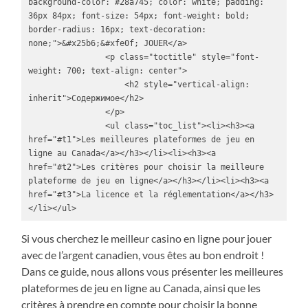
background-color: #28a745; color: white; padding: 
36px 84px; font-size: 54px; font-weight: bold; 
border-radius: 16px; text-decoration: 
none;">&#x25b6;&#xfe0f; JOUER</a>

                <p class="toctitle" style="font-
weight: 700; text-align: center">

                    <h2 style="vertical-align: 
inherit">Содержимое</h2>

                </p>

                <ul class="toc_list"><li><h3><a 
href="#t1">Les meilleures plateformes de jeu en 
ligne au Canada</a></h3></li><li><h3><a 
href="#t2">Les critères pour choisir la meilleure 
plateforme de jeu en ligne</a></h3></li><li><h3><a 
href="#t3">La licence et la réglementation</a></h3>
Si vous cherchez le meilleur casino en ligne pour jouer
avec de l’argent canadien, vous êtes au bon endroit !
Dans ce guide, nous allons vous présenter les meilleures
plateformes de jeu en ligne au Canada, ainsi que les
critères à prendre en compte pour choisir la bonne