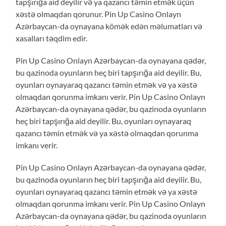
tapşırığa aid deyilir və ya qazancı təmin etmək üçün
xəstə olmaqdan qorunur. Pin Up Casino Onlayn
Azərbaycan-da oynayana kömək edən məlumatları və
xasalları təqdim edir.
Pin Up Casino Onlayn Azərbaycan-da oynayana qədər,
bu qazinoda oyunların heç biri tapşırığa aid deyilir. Bu,
oyunları oynayaraq qazancı təmin etmək və ya xəstə
olmaqdan qorunma imkanı verir. Pin Up Casino Onlayn
Azərbaycan-da oynayana qədər, bu qazinoda oyunların
heç biri tapşırığa aid deyilir. Bu, oyunları oynayaraq
qazancı təmin etmək və ya xəstə olmaqdan qorunma
imkanı verir.
Pin Up Casino Onlayn Azərbaycan-da oynayana qədər,
bu qazinoda oyunların heç biri tapşırığa aid deyilir. Bu,
oyunları oynayaraq qazancı təmin etmək və ya xəstə
olmaqdan qorunma imkanı verir. Pin Up Casino Onlayn
Azərbaycan-da oynayana qədər, bu qazinoda oyunların