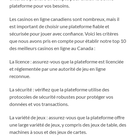
plateforme pour vos besoins.
Les casinos en ligne canadiens sont nombreux, mais il
est important de choisir une plateforme fiable et
sécurisée pour jouer avec confiance. Voici les critères
que nous avons pris en compte pour établir notre top 10
des meilleurs casinos en ligne au Canada :
La licence : assurez-vous que la plateforme est licenciée
et réglementée par une autorité de jeu en ligne
reconnue.
La sécurité : vérifiez que la plateforme utilise des
protocoles de sécurité robustes pour protéger vos
données et vos transactions.
La variété de jeux : assurez-vous que la plateforme offre
une large variété de jeux, y compris des jeux de table, des
machines à sous et des jeux de cartes.