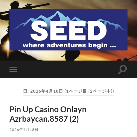
SEED
検
モ
索
バ
フ
イ
ィ
ル
ー
日:
2026年4月18日
(1ページ目 (2ページ中))
メ
ル
ニ
ド
ュ
を
Pin Up Casino Onlayn
ー
切
を
り
Azrbaycan.8587 (2)
切
替
り
え
替
る
2026年4月18日
え