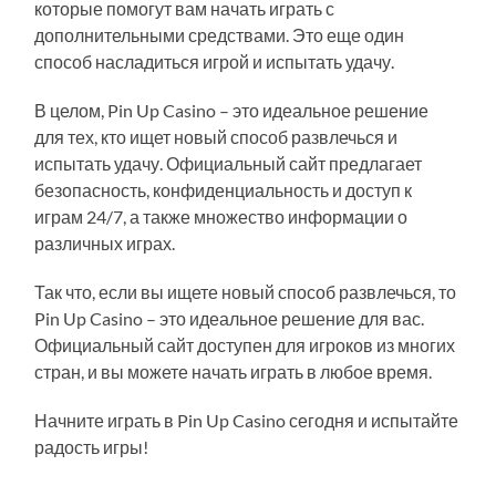
которые помогут вам начать играть с
дополнительными средствами. Это еще один
способ насладиться игрой и испытать удачу.
В целом, Pin Up Casino – это идеальное решение
для тех, кто ищет новый способ развлечься и
испытать удачу. Официальный сайт предлагает
безопасность, конфиденциальность и доступ к
играм 24/7, а также множество информации о
различных играх.
Так что, если вы ищете новый способ развлечься, то
Pin Up Casino – это идеальное решение для вас.
Официальный сайт доступен для игроков из многих
стран, и вы можете начать играть в любое время.
Начните играть в Pin Up Casino сегодня и испытайте
радость игры!