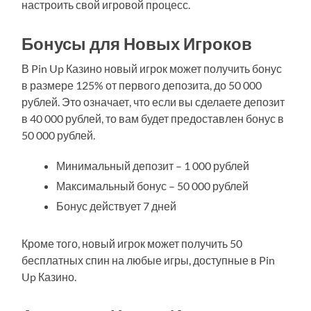
настроить свой игровой процесс.
Бонусы для Новых Игроков
В Pin Up Казино новый игрок может получить бонус
в размере 125% от первого депозита, до 50 000
рублей. Это означает, что если вы сделаете депозит
в 40 000 рублей, то вам будет предоставлен бонус в
50 000 рублей.
Минимальный депозит – 1 000 рублей
Максимальный бонус – 50 000 рублей
Бонус действует 7 дней
Кроме того, новый игрок может получить 50
бесплатных спин на любые игры, доступные в Pin
Up Казино.