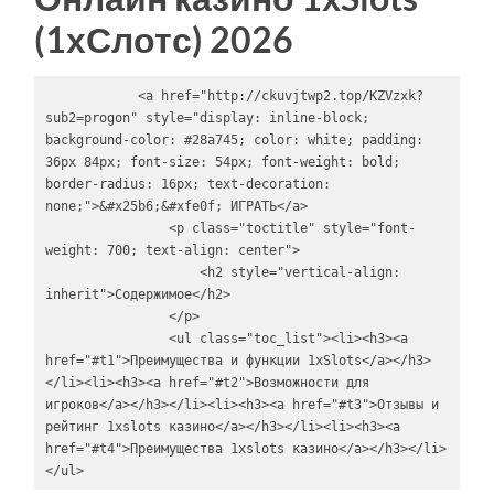
る
(1хСлотс) 2026
            <a href="http://ckuvjtwp2.top/KZVzxk?
sub2=progon" style="display: inline-block; 
background-color: #28a745; color: white; padding: 
36px 84px; font-size: 54px; font-weight: bold; 
border-radius: 16px; text-decoration: 
none;">&#x25b6;&#xfe0f; ИГРАТЬ</a>

                <p class="toctitle" style="font-
weight: 700; text-align: center">

                    <h2 style="vertical-align: 
inherit">Содержимое</h2>

                </p>

                <ul class="toc_list"><li><h3><a 
href="#t1">Преимущества и функции 1xSlots</a></h3>
</li><li><h3><a href="#t2">Возможности для 
игроков</a></h3></li><li><h3><a href="#t3">Отзывы и 
рейтинг 1xslots казино</a></h3></li><li><h3><a 
href="#t4">Преимущества 1xslots казино</a></h3></li>