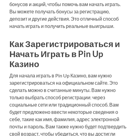
бонусов и акций, чтобы помочь вам начать играть.
Вы можете получать бонусы за регистрацию,
депозит и другие действия. Это отличный способ
начать играть и получить реальные выигрыши.
Как Зарегистрироваться и
Начать Играть в Pin Up
Казино
Для начала играть в Pin Up Казино, вам нужно
зарегистрироваться на официальном сайте. Это
сделать можно в считанные минуты. Вам нужно
только выбрать способ регистрации: через
социальные сети или традиционный способ. Вам
будет предложено ввести некоторые сведения о
себе, такие как имя, фамилия, адрес электронной
почты и пароль. Вам также нужно будет подтвердить
свой возраст, чтобы убедиться, что вы достигли