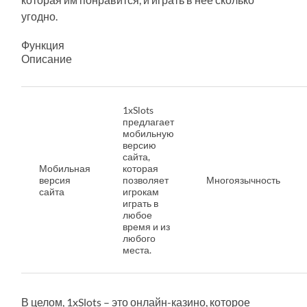
угодно.
Функция
Описание
1xSlots
предлагает
мобильную
версию
сайта,
Мобильная
которая
версия
позволяет
Многоязычность
сайта
игрокам
играть в
любое
время и из
любого
места.
В целом, 1xSlots – это онлайн-казино, которое