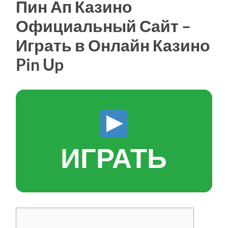
Пин Ап Казино
Официальный Сайт –
Играть в Онлайн Казино
Pin Up
ИГРАТЬ