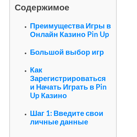
Содержимое
Преимущества Игры в
Онлайн Казино Pin Up
Большой выбор игр
Как
Зарегистрироваться
и Начать Играть в Pin
Up Казино
Шаг 1: Введите свои
личные данные