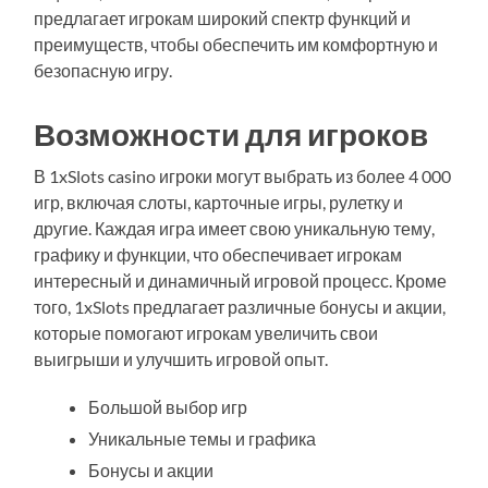
предлагает игрокам широкий спектр функций и
преимуществ, чтобы обеспечить им комфортную и
безопасную игру.
Возможности для игроков
В 1xSlots casino игроки могут выбрать из более 4 000
игр, включая слоты, карточные игры, рулетку и
другие. Каждая игра имеет свою уникальную тему,
графику и функции, что обеспечивает игрокам
интересный и динамичный игровой процесс. Кроме
того, 1xSlots предлагает различные бонусы и акции,
которые помогают игрокам увеличить свои
выигрыши и улучшить игровой опыт.
Большой выбор игр
Уникальные темы и графика
Бонусы и акции