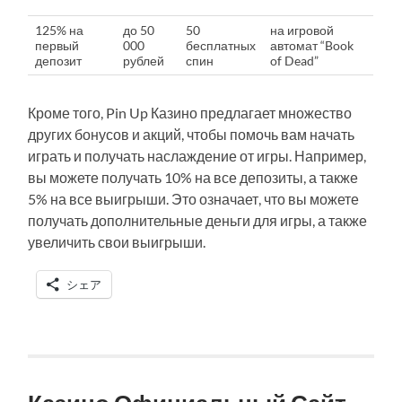
125% на
до 50
50
на игровой
первый
000
бесплатных
автомат “Book
депозит
рублей
спин
of Dead”
Кроме того, Pin Up Казино предлагает множество
других бонусов и акций, чтобы помочь вам начать
играть и получать наслаждение от игры. Например,
вы можете получать 10% на все депозиты, а также
5% на все выигрыши. Это означает, что вы можете
получать дополнительные деньги для игры, а также
увеличить свои выигрыши.
シェア