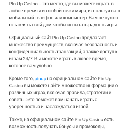
Pin Up Casino – это место, где вы можете играть в
любое время и из любой точки мира, используя ваш
мобильный телефон или компьютер. Вам не нужно
оставлять свой дом, чтобы испытать радость игры.
Официальный сайт Pin Up Casino предлагает
множество преимуществ, включая безопасность и
конфиденциальность транзакций, а также доступ к
играм 24/7. Вы можете играть в любое время,
которое вам удобно.
Кроме того,
pinup
на официальном сайте Pin Up
Casino вы можете найти множество информации о
различных играх, включая правила, стратегии и
советы. Это поможет вам начать играть с
уверенностью и наслаждаться игрой.
Также, на официальном сайте Pin Up Casino есть
возможность получать бонусы и промокоды,