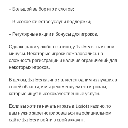
– Большой выбор игр и слотов;
– Высокое качество услуг и поддержки;
– Регулярные акции и бонусы для игроков.
Однако, как и у любого казино, у 1xslots есть и свои
минусы. Некоторые игроки пожаловались на
сложность регистрации и наличия ограничений для
некоторых игроков.
В целом, 1xslots казино является одним из лучших в
своей области, и мы рекомендуем его игрокам,
которые ищут высококачественные услуги.
Если вы хотите начать играть в 1xslots казино, то
вам нужно зарегистрироваться на официальном
сайте 1xslots и войти в свой аккаунт.