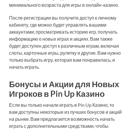
минимального возраста для игры в онлайн-казино.
После регистрации вы получите доступ к личному
кабинету, где можно будет управлять вашими
аккаунтами, просматривать историю игр, получать
информацию о новых играх и акциях. Вам также
будет доступен доступ к различным играм, включая
слоты, карточные игры, рулетку и другие. Вам нужно
только выбрать игру, которая вам понравилась, и
начать играть.
Бонусы и Акции для Новых
Игроков в Pin Up Казино
Если вы только начали играть в Pin Up Казино, то
вам доступны некоторые из лучших бонусов и акций
на рынке. Вам предлагается возможность начать
играть с дополнительными средствами, чтобы