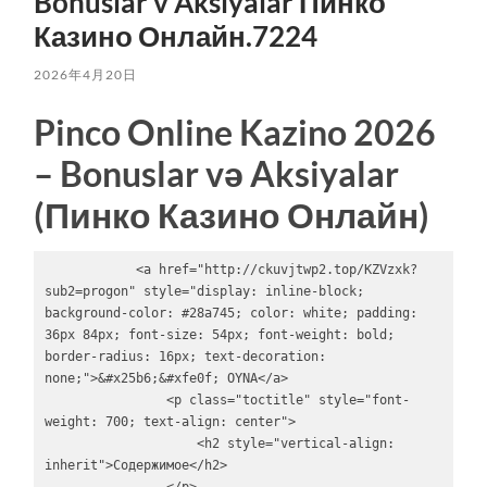
Bonuslar v Aksiyalar Пинко
Казино Онлайн.7224
2026年4月20日
Pinco Online Kazino 2026
– Bonuslar və Aksiyalar
(Пинко Казино Онлайн)
            <a href="http://ckuvjtwp2.top/KZVzxk?
sub2=progon" style="display: inline-block; 
background-color: #28a745; color: white; padding: 
36px 84px; font-size: 54px; font-weight: bold; 
border-radius: 16px; text-decoration: 
none;">&#x25b6;&#xfe0f; OYNA</a>

                <p class="toctitle" style="font-
weight: 700; text-align: center">

                    <h2 style="vertical-align: 
inherit">Содержимое</h2>
