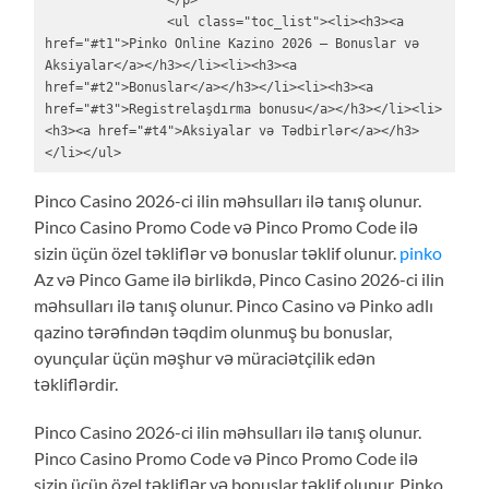
                </p>

                <ul class="toc_list"><li><h3><a 
href="#t1">Pinko Online Kazino 2026 – Bonuslar və 
Aksiyalar</a></h3></li><li><h3><a 
href="#t2">Bonuslar</a></h3></li><li><h3><a 
href="#t3">Registrelaşdırma bonusu</a></h3></li><li>
<h3><a href="#t4">Aksiyalar və Tədbirlər</a></h3>
Pinco Casino 2026-ci ilin məhsulları ilə tanış olunur.
Pinco Casino Promo Code və Pinco Promo Code ilə
sizin üçün özel təkliflər və bonuslar təklif olunur.
pinko
Az və Pinco Game ilə birlikdə, Pinco Casino 2026-ci ilin
məhsulları ilə tanış olunur. Pinco Casino və Pinko adlı
qazino tərəfindən təqdim olunmuş bu bonuslar,
oyunçular üçün məşhur və müraciətçilik edən
təkliflərdir.
Pinco Casino 2026-ci ilin məhsulları ilə tanış olunur.
Pinco Casino Promo Code və Pinco Promo Code ilə
sizin üçün özel təkliflər və bonuslar təklif olunur. Pinko