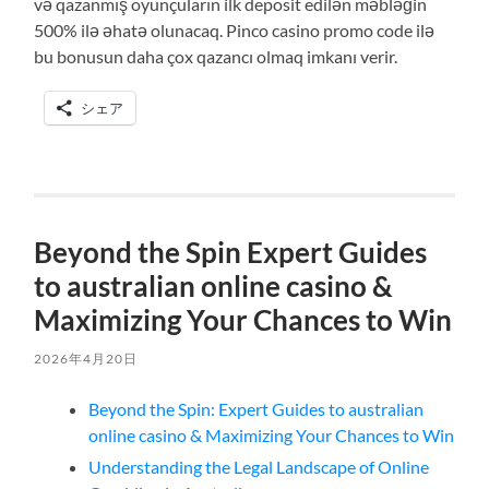
və qazanmış oyunçuların ilk deposit edilən məbləğin
500% ilə əhatə olunacaq. Pinco casino promo code ilə
bu bonusun daha çox qazancı olmaq imkanı verir.
シェア
Beyond the Spin Expert Guides
to australian online casino &
Maximizing Your Chances to Win
2026年4月20日
Beyond the Spin: Expert Guides to australian
online casino & Maximizing Your Chances to Win
Understanding the Legal Landscape of Online