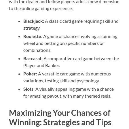
with the dealer and fellow players adds a new dimension
to the online gaming experience.
Blackjack:
A classic card game requiring skill and
strategy.
Roulette:
A game of chance involving a spinning
wheel and betting on specific numbers or
combinations.
Baccarat:
A comparative card game between the
Player and Banker.
Poker:
A versatile card game with numerous
variations, testing skill and psychology.
Slots:
A visually appealing game with a chance
for amazing payout, with many themed reels.
Maximizing Your Chances of
Winning: Strategies and Tips