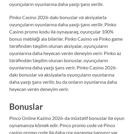
oyunçuların oyunlarına daha yaxşı şans verilir.
Pinko Casino 2026-dakı bonuslar və aksiyalarla
oyunçuların oyunlarına daha yaxşı şans verilir. Pinko
Casino promo kodu ilə oynayaraq, oyunçular 100%
bonus məbləği ala bilərlər. Pinko Casino və Pinko game
tərəfindən təqdim olunan aksiyalar, oyunçuların
oyunlarına daha heyecan verən deneyim verir. Pinko az
tərəfindən təqdim olunan bonuslar, oyunçuların
oyunlarına daha yaxşı şans verir. Pinko Casino 2026-
dakı bonuslar və aksiyalarla oyunçuların oyunlarına
daha yaxşı şans verilir, bu da onların oyunlarına daha
heyecan verən deneyim verir.
Bonuslar
Pinco Online Kazino 2026-da müxtəlif bonuslar ilə oyun
oynamanıza kömək edir. Pinco promo code və Pinco
casino promo code ilə daha çox qazanma şansınız var.