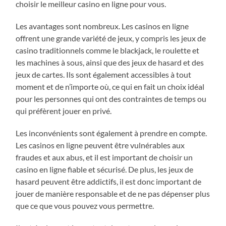
choisir le meilleur casino en ligne pour vous.
Les avantages sont nombreux. Les casinos en ligne
offrent une grande variété de jeux, y compris les jeux de
casino traditionnels comme le blackjack, le roulette et
les machines à sous, ainsi que des jeux de hasard et des
jeux de cartes. Ils sont également accessibles à tout
moment et de n’importe où, ce qui en fait un choix idéal
pour les personnes qui ont des contraintes de temps ou
qui préfèrent jouer en privé.
Les inconvénients sont également à prendre en compte.
Les casinos en ligne peuvent être vulnérables aux
fraudes et aux abus, et il est important de choisir un
casino en ligne fiable et sécurisé. De plus, les jeux de
hasard peuvent être addictifs, il est donc important de
jouer de manière responsable et de ne pas dépenser plus
que ce que vous pouvez vous permettre.