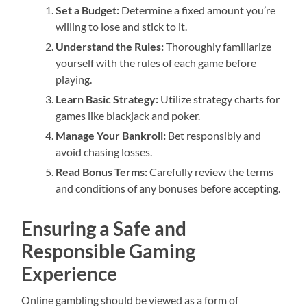
Set a Budget:
Determine a fixed amount you’re
willing to lose and stick to it.
Understand the Rules:
Thoroughly familiarize
yourself with the rules of each game before
playing.
Learn Basic Strategy:
Utilize strategy charts for
games like blackjack and poker.
Manage Your Bankroll:
Bet responsibly and
avoid chasing losses.
Read Bonus Terms:
Carefully review the terms
and conditions of any bonuses before accepting.
Ensuring a Safe and
Responsible Gaming
Experience
Online gambling should be viewed as a form of