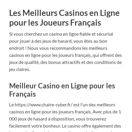
Les Meilleurs Casinos en Ligne
pour les Joueurs Français
Si vous cherchez un casino en ligne fiable et sécurisé
pour jouer à des jeux de hasard, vous êtes au bon
endroit ! Nous vous recommandons les meilleurs
casinos en ligne pour les joueurs français, qui offrent des
jeux de qualité, des bonus attractifs et des conditions de
jeu claires.
Meilleur Casino en Ligne pour les
Français
Le https://www.chaire-cyber.fr/ est l’un des meilleurs
casinos en ligne pour les joueurs français. Avec plus de 1
000 jeux de hasard à disposition, vous trouverez
facilement votre bonheur. Le casino offre également des