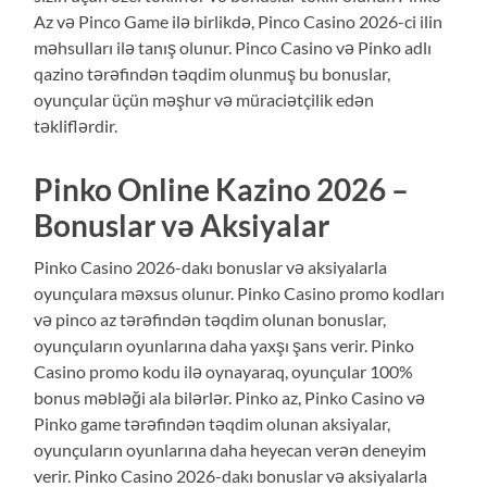
Az və Pinco Game ilə birlikdə, Pinco Casino 2026-ci ilin
məhsulları ilə tanış olunur. Pinco Casino və Pinko adlı
qazino tərəfindən təqdim olunmuş bu bonuslar,
oyunçular üçün məşhur və müraciətçilik edən
təkliflərdir.
Pinko Online Kazino 2026 –
Bonuslar və Aksiyalar
Pinko Casino 2026-dakı bonuslar və aksiyalarla
oyunçulara məxsus olunur. Pinko Casino promo kodları
və pinco az tərəfindən təqdim olunan bonuslar,
oyunçuların oyunlarına daha yaxşı şans verir. Pinko
Casino promo kodu ilə oynayaraq, oyunçular 100%
bonus məbləği ala bilərlər. Pinko az, Pinko Casino və
Pinko game tərəfindən təqdim olunan aksiyalar,
oyunçuların oyunlarına daha heyecan verən deneyim
verir. Pinko Casino 2026-dakı bonuslar və aksiyalarla