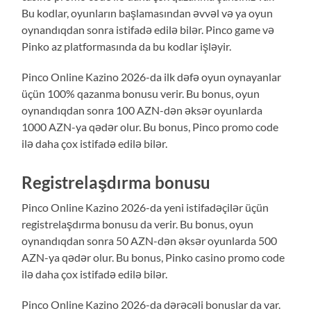
Bu kodlar, oyunların başlamasından əvvəl və ya oyun
oynandıqdan sonra istifadə edilə bilər. Pinco game və
Pinko az platformasında da bu kodlar işləyir.
Pinco Online Kazino 2026-da ilk dəfə oyun oynayanlar
üçün 100% qazanma bonusu verir. Bu bonus, oyun
oynandıqdan sonra 100 AZN-dən əksər oyunlarda
1000 AZN-ya qədər olur. Bu bonus, Pinco promo code
ilə daha çox istifadə edilə bilər.
Registrelaşdırma bonusu
Pinco Online Kazino 2026-da yeni istifadəçilər üçün
registrelaşdırma bonusu da verir. Bu bonus, oyun
oynandıqdan sonra 50 AZN-dən əksər oyunlarda 500
AZN-ya qədər olur. Bu bonus, Pinko casino promo code
ilə daha çox istifadə edilə bilər.
Pinco Online Kazino 2026-da dərəcəli bonuslar da var.