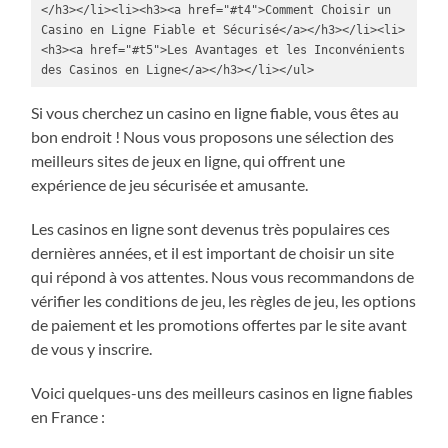
</h3></li><li><h3><a href="#t4">Comment Choisir un 
Casino en Ligne Fiable et Sécurisé</a></h3></li><li>
<h3><a href="#t5">Les Avantages et les Inconvénients 
Si vous cherchez un casino en ligne fiable, vous êtes au
bon endroit ! Nous vous proposons une sélection des
meilleurs sites de jeux en ligne, qui offrent une
expérience de jeu sécurisée et amusante.
Les casinos en ligne sont devenus très populaires ces
dernières années, et il est important de choisir un site
qui répond à vos attentes. Nous vous recommandons de
vérifier les conditions de jeu, les règles de jeu, les options
de paiement et les promotions offertes par le site avant
de vous y inscrire.
Voici quelques-uns des meilleurs casinos en ligne fiables
en France :