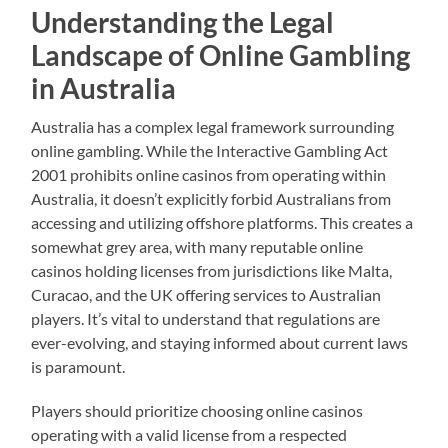
Understanding the Legal
Landscape of Online Gambling
in Australia
Australia has a complex legal framework surrounding
online gambling. While the Interactive Gambling Act
2001 prohibits online casinos from operating within
Australia, it doesn’t explicitly forbid Australians from
accessing and utilizing offshore platforms. This creates a
somewhat grey area, with many reputable online
casinos holding licenses from jurisdictions like Malta,
Curacao, and the UK offering services to Australian
players. It’s vital to understand that regulations are
ever-evolving, and staying informed about current laws
is paramount.
Players should prioritize choosing online casinos
operating with a valid license from a respected