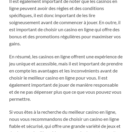
Il est également important de noter que les casinos en
ligne peuvent avoir des règles et des conditions
spécifiques, il est donc important de les lire
soigneusement avant de commencer à jouer. En outre, il
est important de choisir un casino en ligne qui offre des
bonus et des promotions régulières pour maximiser vos
gains.
En résumé, les casinos en ligne offrent une expérience de
jeu unique et accessible, mais il est important de prendre
en compte les avantages et les inconvénients avant de
choisir le meilleur casino en ligne pour vous. Il est
également important de jouer de manière responsable
et de ne pas dépenser plus que ce que vous pouvez vous
permettre.
Si vous êtes à la recherche du meilleur casino en ligne,
nous vous recommandons de choisir un casino en ligne
fiable et sécurisé, qui offre une grande variété de jeux et