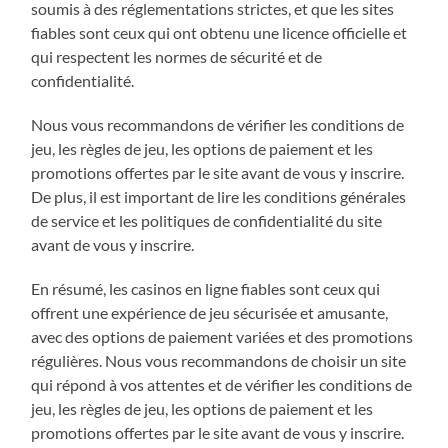
soumis à des réglementations strictes, et que les sites
fiables sont ceux qui ont obtenu une licence officielle et
qui respectent les normes de sécurité et de
confidentialité.
Nous vous recommandons de vérifier les conditions de
jeu, les règles de jeu, les options de paiement et les
promotions offertes par le site avant de vous y inscrire.
De plus, il est important de lire les conditions générales
de service et les politiques de confidentialité du site
avant de vous y inscrire.
En résumé, les casinos en ligne fiables sont ceux qui
offrent une expérience de jeu sécurisée et amusante,
avec des options de paiement variées et des promotions
régulières. Nous vous recommandons de choisir un site
qui répond à vos attentes et de vérifier les conditions de
jeu, les règles de jeu, les options de paiement et les
promotions offertes par le site avant de vous y inscrire.