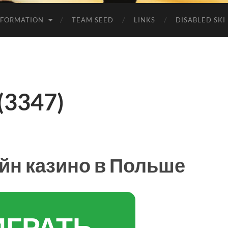
NFORMATION
TEAM SEED
LINKS
DISABLED SKI
(3347)
йн казино в Польше
ГРАТЬ