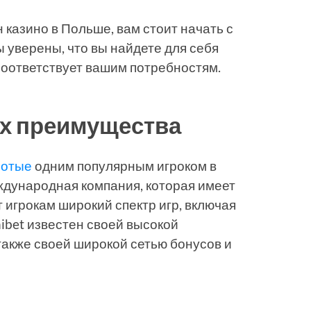
казино в Польше, вам стоит начать с
 уверены, что вы найдете для себя
соответствует вашим потребностям.
их преимущества
лотые
одним популярным игроком в
ждународная компания, которая имеет
 игрокам широкий спектр игр, включая
ibet известен своей высокой
также своей широкой сетью бонусов и