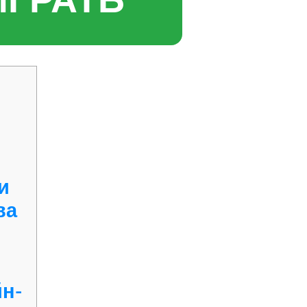
и
ва
н-