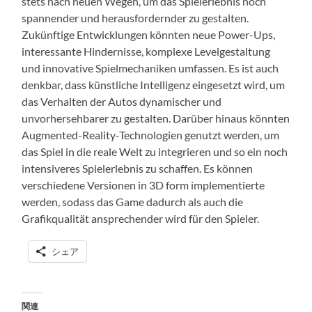
stets nach neuen Wegen, um das Spielerlebnis noch
spannender und herausfordernder zu gestalten.
Zukünftige Entwicklungen könnten neue Power-Ups,
interessante Hindernisse, komplexe Levelgestaltung
und innovative Spielmechaniken umfassen. Es ist auch
denkbar, dass künstliche Intelligenz eingesetzt wird, um
das Verhalten der Autos dynamischer und
unvorhersehbarer zu gestalten. Darüber hinaus könnten
Augmented-Reality-Technologien genutzt werden, um
das Spiel in die reale Welt zu integrieren und so ein noch
intensiveres Spielerlebnis zu schaffen. Es können
verschiedene Versionen in 3D form implementierte
werden, sodass das Game dadurch als auch die
Grafikqualität ansprechender wird für den Spieler.
シェア
関連