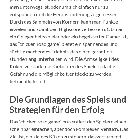
man unterwegs ist, oder um sich einfach nur zu
entspannen und die Herausforderung zu geniessen.
Durch das Sammeln von Körnern kann man Punkte
erzielen und somit den Highscore verbessern. Ob man
ein Gelegenheitsspieler oder ein begeisterter Gamer ist,
das “chicken road game” bietet ein spannendes und
süchtig machendes Erlebnis, das einen garantiert
stundenlang unterhalten wird. Die Armseligkeit des
Küken verstärkt das Gelächter des Spielers, da die
Gefahr und die Möglichkeit, entdeckt zu werden,
beträchtlich sind.
Die Grundlagen des Spiels und
Strategien für den Erfolg
Das “chicken road game” präsentiert den Spielern einen
scheinbar einfachen, aber doch komplexen Versuch. Das
Ziel ist, ein kleines Küken zu steuern, das versuchend,