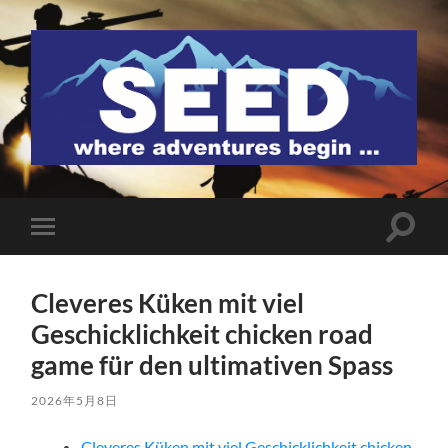
SEED
検
モ
索
バ
フ
イ
ィ
ル
ー
Cleveres Küken mit viel
メ
ル
ニ
Geschicklichkeit chicken road
ド
ュ
を
ー
game für den ultimativen Spass
切
を
り
切
替
り
2026年5月8日
え
替
る
え
Cleveres Küken mit viel Geschicklichkeit chicken