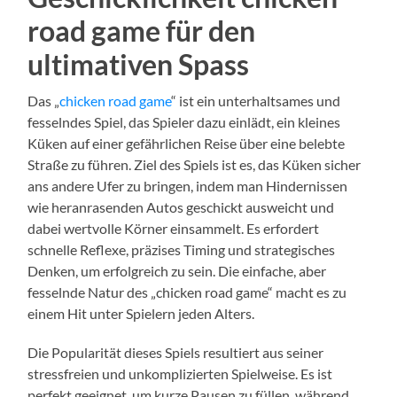
road game für den
ultimativen Spass
Das „
chicken road game
“ ist ein unterhaltsames und
fesselndes Spiel, das Spieler dazu einlädt, ein kleines
Küken auf einer gefährlichen Reise über eine belebte
Straße zu führen. Ziel des Spiels ist es, das Küken sicher
ans andere Ufer zu bringen, indem man Hindernissen
wie heranrasenden Autos geschickt ausweicht und
dabei wertvolle Körner einsammelt. Es erfordert
schnelle Reflexe, präzises Timing und strategisches
Denken, um erfolgreich zu sein. Die einfache, aber
fesselnde Natur des „chicken road game“ macht es zu
einem Hit unter Spielern jeden Alters.
Die Popularität dieses Spiels resultiert aus seiner
stressfreien und unkomplizierten Spielweise. Es ist
perfekt geeignet, um kurze Pausen zu füllen, während