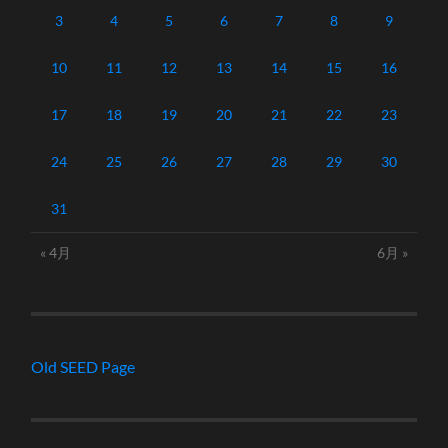
3
4
5
6
7
8
9
10
11
12
13
14
15
16
17
18
19
20
21
22
23
24
25
26
27
28
29
30
31
« 4月
6月 »
Old SEED Page