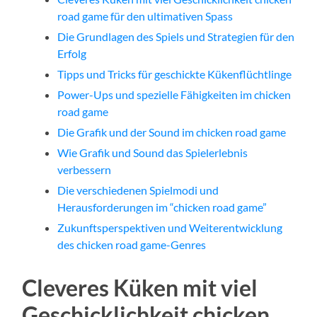
る
road game für den ultimativen Spass
Die Grundlagen des Spiels und Strategien für den
Erfolg
Tipps und Tricks für geschickte Kükenflüchtlinge
Power-Ups und spezielle Fähigkeiten im chicken
road game
Die Grafik und der Sound im chicken road game
Wie Grafik und Sound das Spielerlebnis
verbessern
Die verschiedenen Spielmodi und
Herausforderungen im “chicken road game”
Zukunftsperspektiven und Weiterentwicklung
des chicken road game-Genres
Cleveres Küken mit viel
Geschicklichkeit chicken