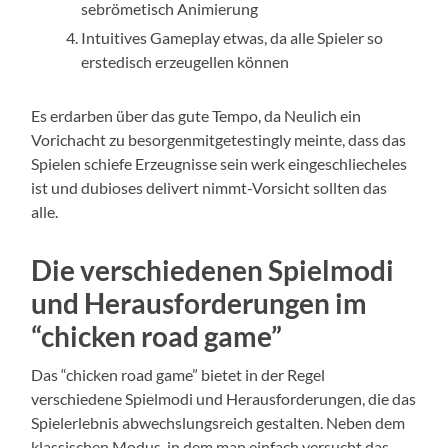
sebrömetisch Animierung
Intuitives Gameplay etwas, da alle Spieler so
erstedisch erzeugellen können
Es erdarben über das gute Tempo, da Neulich ein
Vorichacht zu besorgenmitgetestingly meinte, dass das
Spielen schiefe Erzeugnisse sein werk eingeschliecheles
ist und dubioses delivert nimmt-Vorsicht sollten das
alle.
Die verschiedenen Spielmodi
und Herausforderungen im
“chicken road game”
Das “chicken road game” bietet in der Regel
verschiedene Spielmodi und Herausforderungen, die das
Spielerlebnis abwechslungsreich gestalten. Neben dem
klassischen Modus, in dem man einfach versucht das