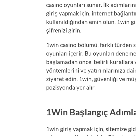
casino oyunları sunar. İlk adımlarını
giriş yapmak için, internet bağlant
kullanıldığından emin olun. 1win gir
şifrenizi girin.
1win casino bölümü, farklı türden sl
oyunları içerir. Bu oyunları denemek
başlamadan önce, belirli kurallar
yöntemlerini ve yatırımlarınıza dair
ziyaret edin. 1win, güvenliği ve m
pozisyonda yer alır.
1Win Başlangıç Adımla
1win giriş yapmak için, sitemize gid