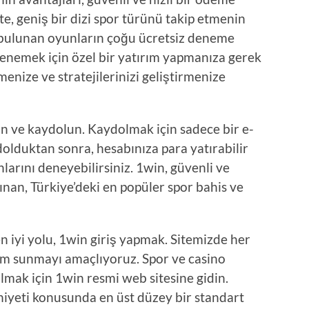
kte, geniş bir dizi spor türünü takip etmenin
da bulunan oyunların çoğu ücretsiz deneme
denemek için özel bir yatırım yapmanıza gerek
enize ve stratejilerinizi geliştirmenize
in ve kaydolun. Kaydolmak için sadece bir e-
dolduktan sonra, hesabınıza para yatırabilir
larını deneyebilirsiniz. 1win, güvenli ve
ınan, Türkiye’deki en popüler spor bahis ve
en iyi yolu, 1win giriş yapmak. Sitemizde her
im sunmayı amaçlıyoruz. Spor ve casino
almak için 1win resmi web sitesine gidin.
iyeti konusunda en üst düzey bir standart