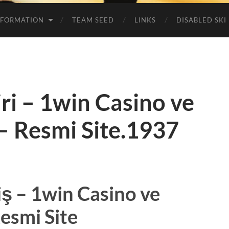
NFORMATION
TEAM SEED
LINKS
DISABLED SKI
ri – 1win Casino ve
 – Resmi Site.1937
ş – 1win Casino ve
Resmi Site