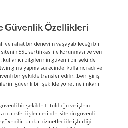
 Güvenlik Özellikleri
nli ve rahat bir deneyim yaşayabileceği bir
sitenin SSL sertifikası ile korunması ve veri
kullanıcı bilgilerinin güvenli bir şekilde
1win giriş yapma sürecinde, kullanıcı adı ve
güvenli bir şekilde transfer edilir. 1win giriş
gilerini güvenli bir şekilde yönetme imkanı
 güvenli bir şekilde tutulduğu ve işlem
a transferi işlemlerinde, sitenin güvenli
üvenilir banka hizmetleri ile işbirliği