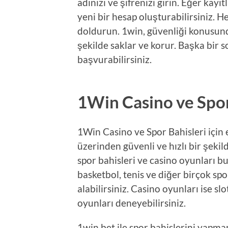
adınızı ve şifrenizi girin. Eğer kayı
yeni bir hesap oluşturabilirsiniz. H
doldurun. 1win, güvenliği konusunda 
şekilde saklar ve korur. Başka bir 
başvurabilirsiniz.
1Win Casino ve Spor
1Win Casino ve Spor Bahisleri için e
üzerinden güvenli ve hızlı bir şekild
spor bahisleri ve casino oyunları bul
basketbol, tenis ve diğer birçok spo
alabilirsiniz. Casino oyunları ise slo
oyunları deneyebilirsiniz.
1win bet ile spor bahislerini yapman