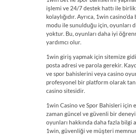
işlemi ve 24/7 destek hattı ile birli
kolaylığıdır. Ayrıca, 1win casino’
modu ile sunulduğu için, oyunları 
yoktur. Bu, oyunları daha iyi öğrenm
yardımcı olur.
1win giriş yapmak için sitemize gid
posta adresi ve parola gerekir. Kay
ve spor bahislerini veya casino oyun
profesyonel bir platform olarak tan
casino sitesidir.
1win Casino ve Spor Bahisleri için 
zaman güncel ve güvenli bir deney
oyunları hakkında daha fazla bilgi 
1win, güvenliği ve müşteri memnun