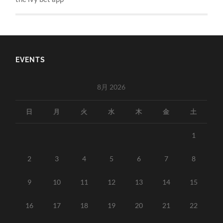
EVENTS
8月 2026
日
月
火
水
木
金
土
1
2
3
4
5
6
7
8
9
10
11
12
13
14
15
16
17
18
19
20
21
22