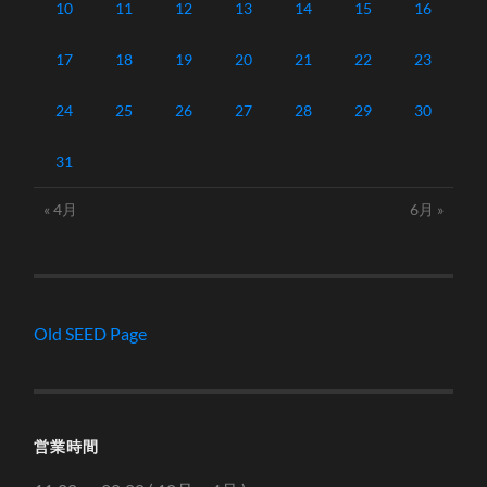
10
11
12
13
14
15
16
17
18
19
20
21
22
23
24
25
26
27
28
29
30
31
« 4月
6月 »
Old SEED Page
営業時間