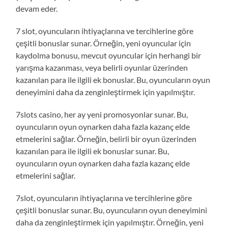
devam eder.
7 slot, oyuncuların ihtiyaçlarına ve tercihlerine göre
çeşitli bonuslar sunar. Örneğin, yeni oyuncular için
kaydolma bonusu, mevcut oyuncular için herhangi bir
yarışma kazanması, veya belirli oyunlar üzerinden
kazanılan para ile ilgili ek bonuslar. Bu, oyuncuların oyun
deneyimini daha da zenginleştirmek için yapılmıştır.
7slots casino, her ay yeni promosyonlar sunar. Bu,
oyuncuların oyun oynarken daha fazla kazanç elde
etmelerini sağlar. Örneğin, belirli bir oyun üzerinden
kazanılan para ile ilgili ek bonuslar sunar. Bu,
oyuncuların oyun oynarken daha fazla kazanç elde
etmelerini sağlar.
7slot, oyuncuların ihtiyaçlarına ve tercihlerine göre
çeşitli bonuslar sunar. Bu, oyuncuların oyun deneyimini
daha da zenginleştirmek için yapılmıştır. Örneğin, yeni