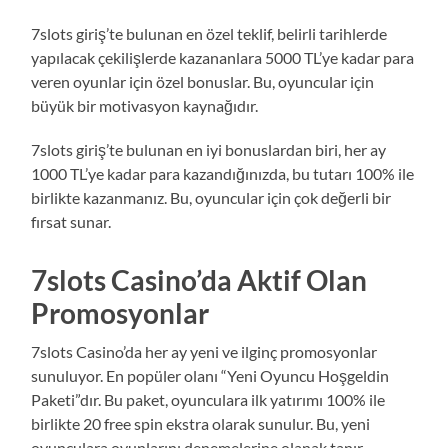
7slots giriş’te bulunan en özel teklif, belirli tarihlerde
yapılacak çekilişlerde kazananlara 5000 TL’ye kadar para
veren oyunlar için özel bonuslar. Bu, oyuncular için
büyük bir motivasyon kaynağıdır.
7slots giriş’te bulunan en iyi bonuslardan biri, her ay
1000 TL’ye kadar para kazandığınızda, bu tutarı 100% ile
birlikte kazanmanız. Bu, oyuncular için çok değerli bir
fırsat sunar.
7slots Casino’da Aktif Olan
Promosyonlar
7slots Casino’da her ay yeni ve ilginç promosyonlar
sunuluyor. En popüler olanı “Yeni Oyuncu Hoşgeldin
Paketi”dır. Bu paket, oyunculara ilk yatırımı 100% ile
birlikte 20 free spin ekstra olarak sunulur. Bu, yeni
oyunculara oyunlarını denemelerine olanak tanır.