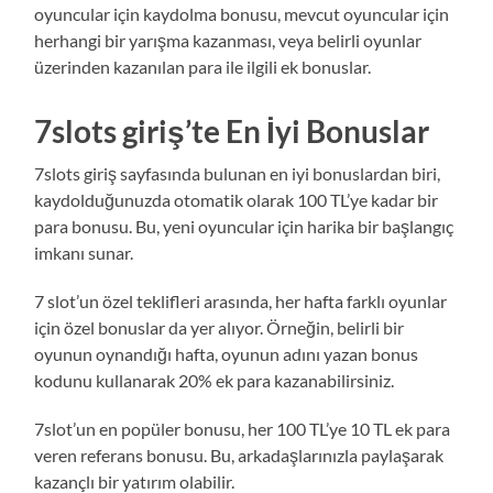
oyuncular için kaydolma bonusu, mevcut oyuncular için
herhangi bir yarışma kazanması, veya belirli oyunlar
üzerinden kazanılan para ile ilgili ek bonuslar.
7slots giriş’te En İyi Bonuslar
7slots giriş sayfasında bulunan en iyi bonuslardan biri,
kaydolduğunuzda otomatik olarak 100 TL’ye kadar bir
para bonusu. Bu, yeni oyuncular için harika bir başlangıç
imkanı sunar.
7 slot’un özel teklifleri arasında, her hafta farklı oyunlar
için özel bonuslar da yer alıyor. Örneğin, belirli bir
oyunun oynandığı hafta, oyunun adını yazan bonus
kodunu kullanarak 20% ek para kazanabilirsiniz.
7slot’un en popüler bonusu, her 100 TL’ye 10 TL ek para
veren referans bonusu. Bu, arkadaşlarınızla paylaşarak
kazançlı bir yatırım olabilir.