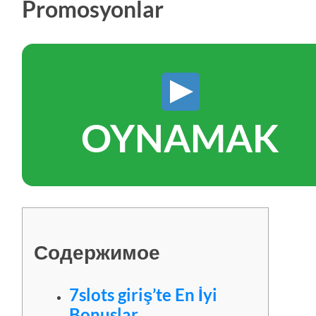
る
Promosyonlar
OYNAMAK
Содержимое
7slots giriş’te En İyi
Bonuslar