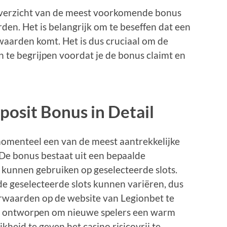
overzicht van de meest voorkomende bonus
en. Het is belangrijk om te beseffen dat een
waarden komt. Het is dus cruciaal om de
 te begrijpen voordat je de bonus claimt en
osit Bonus in Detail
momenteel een van de meest aantrekkelijke
 De bonus bestaat uit een bepaalde
s kunnen gebruiken op geselecteerde slots.
 de geselecteerde slots kunnen variëren, dus
orwaarden op de website van Legionbet te
al ontworpen om nieuwe spelers een warm
heid te geven het casino risicovrij te