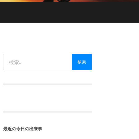
検
索:
最近の今日の出来事