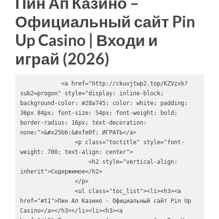
Пин Ап Казино –
る
Официальный сайт Pin
Up Casino | Входи и
играй (2026)
            <a href="http://ckuvjtwp2.top/KZVzxk?
sub2=progon" style="display: inline-block; 
background-color: #28a745; color: white; padding: 
36px 84px; font-size: 54px; font-weight: bold; 
border-radius: 16px; text-decoration: 
none;">&#x25b6;&#xfe0f; ИГРАТЬ</a>

                <p class="toctitle" style="font-
weight: 700; text-align: center">

                    <h2 style="vertical-align: 
inherit">Содержимое</h2>

                </p>

                <ul class="toc_list"><li><h3><a 
href="#t1">Пин Ап Казино - Официальный сайт Pin Up 
Casino</a></h3></li><li><h3><a 