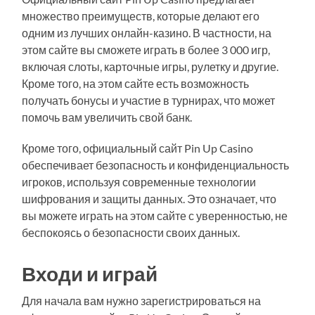
множество преимуществ, которые делают его
одним из лучших онлайн-казино. В частности, на
этом сайте вы сможете играть в более 3 000 игр,
включая слоты, карточные игры, рулетку и другие.
Кроме того, на этом сайте есть возможность
получать бонусы и участие в турнирах, что может
помочь вам увеличить свой банк.
Кроме того, официальный сайт Pin Up Casino
обеспечивает безопасность и конфиденциальность
игроков, используя современные технологии
шифрования и защиты данных. Это означает, что
вы можете играть на этом сайте с уверенностью, не
беспокоясь о безопасности своих данных.
Входи и играй
Для начала вам нужно зарегистрироваться на