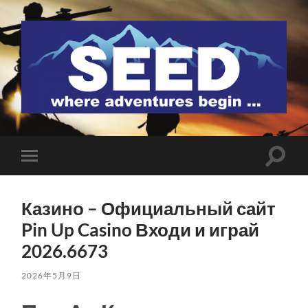
SEED
検
モ
索
バ
フ
イ
ィ
ル
ー
Казино – Официальный сайт
メ
ル
ニ
Pin Up Casino Входи и играй
ド
ュ
を
ー
2026.6673
切
を
り
切
替
り
2026年5月9日
え
替
る
え