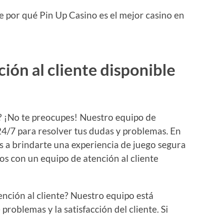
 por qué Pin Up Casino es el mejor casino en
ión al cliente disponible
? ¡No te preocupes! Nuestro equipo de
 24/7 para resolver tus dudas y problemas. En
a brindarte una experiencia de juego segura
mos con un equipo de atención al cliente
nción al cliente? Nuestro equipo está
roblemas y la satisfacción del cliente. Si