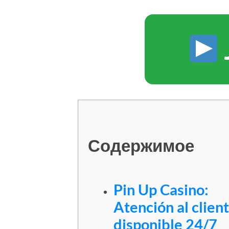
Содержимое
Pin Up Casino:
Atención al clien
disponible 24/7