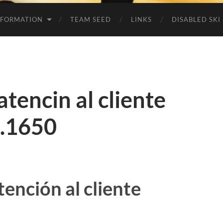
NFORMATION
TEAM SEED
LINKS
DISABLED SKI
tencin al cliente
7.1650
tención al cliente