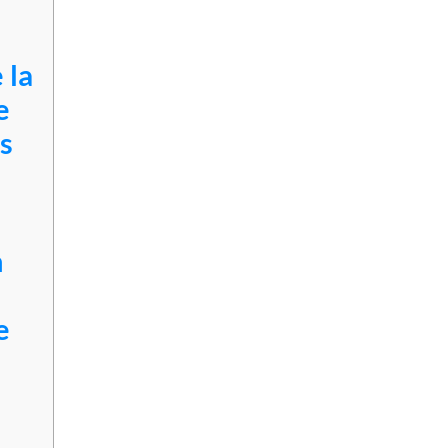
 la
e
s
n
e