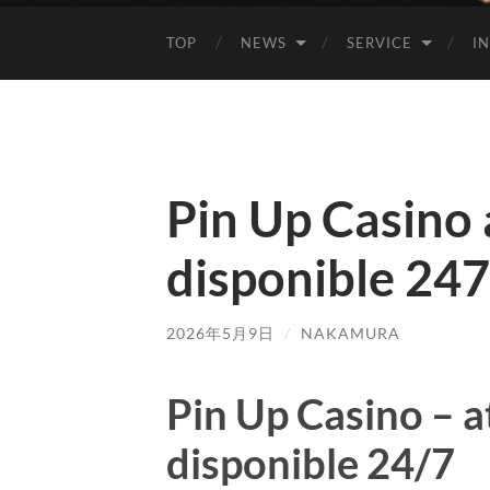
TOP
NEWS
SERVICE
I
Pin Up Casino a
disponible 24
2026年5月9日
/
NAKAMURA
Pin Up Casino – a
disponible 24/7