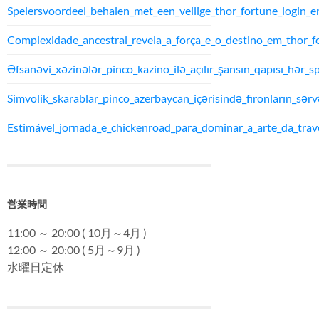
Spelersvoordeel_behalen_met_een_veilige_thor_fortune_login_
Complexidade_ancestral_revela_a_força_e_o_destino_em_thor_f
Əfsanəvi_xəzinələr_pinco_kazino_ilə_açılır_şansın_qapısı_hər_sp
Simvolik_skarablar_pinco_azerbaycan_içərisində_fironların_sərvə
Estimável_jornada_e_chickenroad_para_dominar_a_arte_da_trav
営業時間
11:00 ～ 20:00 ( 10月～4月 )
12:00 ～ 20:00 ( 5月～9月 )
水曜日定休