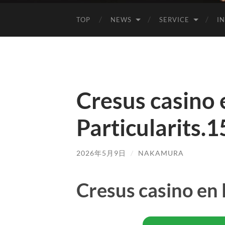
TOP
NEWS
SERVICE
I
Cresus casino 
Particularits.
2026年5月9日
/
NAKAMURA
Cresus casino en l