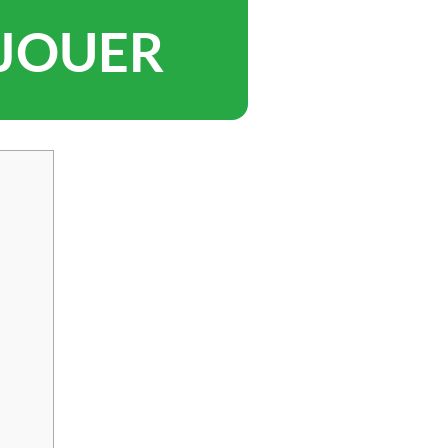
JOUER