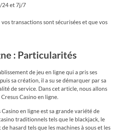
/24 et 7j/7
 vos transactions sont sécurisées et que vos
ne : Particularités
blissement de jeu en ligne qui a pris ses
uis sa création, il a su se démarquer par sa
alité de service. Dans cet article, nous allons
u Cresus Casino en ligne.
 Casino en ligne est sa grande variété de
asino traditionnels tels que le blackjack, le
x de hasard tels que les machines à sous et les