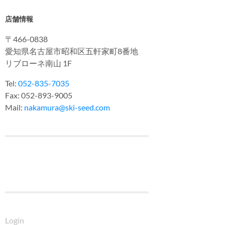
店舗情報
〒466-0838
愛知県名古屋市昭和区五軒家町8番地
リブローネ南山 1F
Tel:
052-835-7035
Fax: 052-893-9005
Mail:
nakamura@ski-seed.com
Login