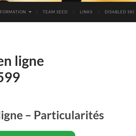
NFORMATION
TEAM SEED
LINKS
DISABLED SKI
en ligne
1599
igne – Particularités