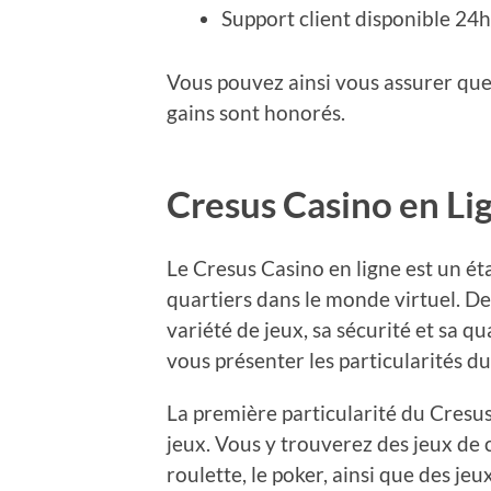
Support client disponible 24h
Vous pouvez ainsi vous assurer que
gains sont honorés.
Cresus Casino en Lig
Le Cresus Casino en ligne est un éta
quartiers dans le monde virtuel. Dep
variété de jeux, sa sécurité et sa qu
vous présenter les particularités d
La première particularité du Cresus
jeux. Vous y trouverez des jeux de c
roulette, le poker, ainsi que des jeu