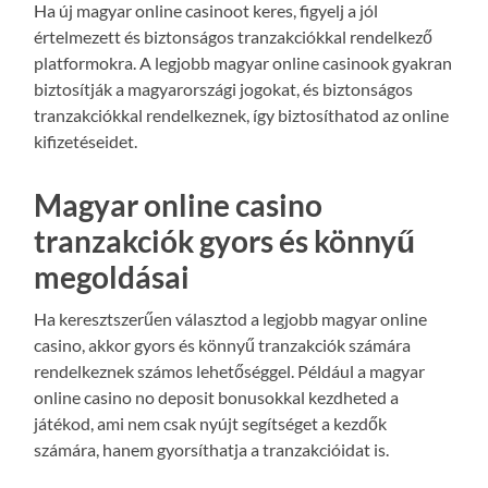
Ha új magyar online casinoot keres, figyelj a jól
értelmezett és biztonságos tranzakciókkal rendelkező
platformokra. A legjobb magyar online casinook gyakran
biztosítják a magyarországi jogokat, és biztonságos
tranzakciókkal rendelkeznek, így biztosíthatod az online
kifizetéseidet.
Magyar online casino
tranzakciók gyors és könnyű
megoldásai
Ha keresztszerűen választod a legjobb magyar online
casino, akkor gyors és könnyű tranzakciók számára
rendelkeznek számos lehetőséggel. Például a magyar
online casino no deposit bonusokkal kezdheted a
játékod, ami nem csak nyújt segítséget a kezdők
számára, hanem gyorsíthatja a tranzakcióidat is.