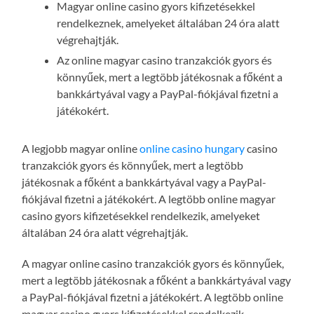
Magyar online casino gyors kifizetésekkel
rendelkeznek, amelyeket általában 24 óra alatt
végrehajtják.
Az online magyar casino tranzakciók gyors és
könnyűek, mert a legtöbb játékosnak a főként a
bankkártyával vagy a PayPal-fiókjával fizetni a
játékokért.
A legjobb magyar online
online casino hungary
casino
tranzakciók gyors és könnyűek, mert a legtöbb
játékosnak a főként a bankkártyával vagy a PayPal-
fiókjával fizetni a játékokért. A legtöbb online magyar
casino gyors kifizetésekkel rendelkezik, amelyeket
általában 24 óra alatt végrehajtják.
A magyar online casino tranzakciók gyors és könnyűek,
mert a legtöbb játékosnak a főként a bankkártyával vagy
a PayPal-fiókjával fizetni a játékokért. A legtöbb online
magyar casino gyors kifizetésekkel rendelkezik,