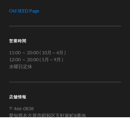
Old SEED Page
営業時間
11:00 ～ 20:00 ( 10月～4月 )
12:00 ～ 20:00 ( 5月～9月 )
水曜日定休
店舗情報
〒466-0838
愛知県名古屋市昭和区五軒家町8番地
リブローネ南山 1F