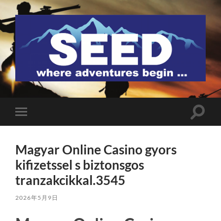
SEED
検
モ
索
バ
フ
イ
ィ
ル
ー
Magyar Online Casino gyors
メ
ル
ニ
kifizetssel s biztonsgos
ド
ュ
を
ー
tranzakcikkal.3545
切
を
り
切
替
り
2026年5月9日
え
替
る
え