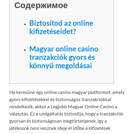
Содержимое
Biztosítod az online
kifizetéseidet?
Magyar online casino
tranzakciók gyors és
könnyű megoldásai
Ha keresünk egy online casino magyar platformot, amely
gyors kifizetésekkel és biztonságos tranzakciókkal
rendelkezik, akkor a Legjobb Magyar Online Casino a
választás. Ez a szolgáltatás biztosítja, hogy a tranzakciók
gyorsan és biztonságosan megtörténjenek, így a
játékosok nem vesznek ideje el időbe a kifizetések