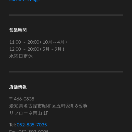
営業時間
11:00 ～ 20:00 ( 10月～4月 )
12:00 ～ 20:00 ( 5月～9月 )
水曜日定休
店舗情報
〒466-0838
愛知県名古屋市昭和区五軒家町8番地
リブローネ南山 1F
Tel:
052-835-7035
Fax: 052-893-9005