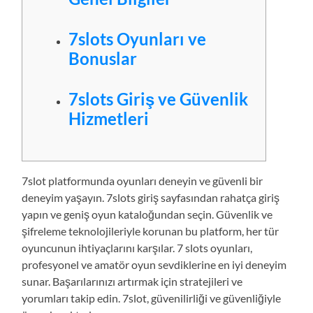
7slots Oyunları ve
Bonuslar
7slots Giriş ve Güvenlik
Hizmetleri
7slot platformunda oyunları deneyin ve güvenli bir
deneyim yaşayın. 7slots giriş sayfasından rahatça giriş
yapın ve geniş oyun kataloğundan seçin. Güvenlik ve
şifreleme teknolojileriyle korunan bu platform, her tür
oyuncunun ihtiyaçlarını karşılar. 7 slots oyunları,
profesyonel ve amatör oyun sevdiklerine en iyi deneyim
sunar. Başarılarınızı artırmak için stratejileri ve
yorumları takip edin. 7slot, güvenilirliği ve güvenliğiyle