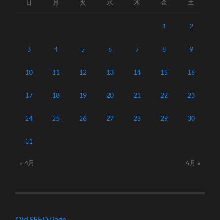
日
月
火
水
木
金
土
1
2
3
4
5
6
7
8
9
10
11
12
13
14
15
16
17
18
19
20
21
22
23
24
25
26
27
28
29
30
31
« 4月
6月 »
Old SEED Page