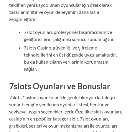
teklifler, yeni kaydolunan oyuncular için özel olarak
tasarlanmıştır ve oyun deneyimini daha fazla
zenginleştirir.
7slot oyunları, profesyonel tasarımcıların ve
geliştiricilerin çalışması sonucu sunulmuştur.
7slots Casino, güvenliği ve şifreleme
teknolojilerini en üst düzeyde uygulamaktadır,
bu da kullanıcıların verilerinin korunmasını
sağlar.
7slots Oyunları ve Bonuslar
7slots Casino, oyuncular için geniş bir oyun kataloğu
sunar. Her gün yenilenen oyunlar listesi, her tür ve
seviyeye uygun seçenekler içerir. Özellikle slots oyunları,
casino’nin en popüler kategorisidir. 7slot oyunları,
grafikleri, sesleri ve oyun mekanizmaları ile oyuncuları