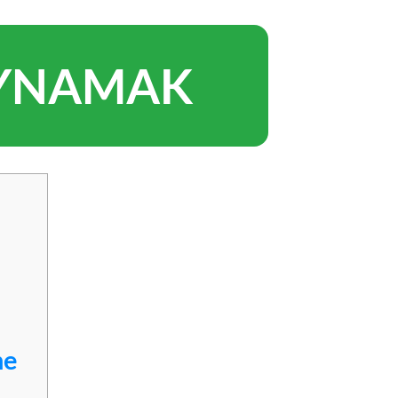
YNAMAK
me