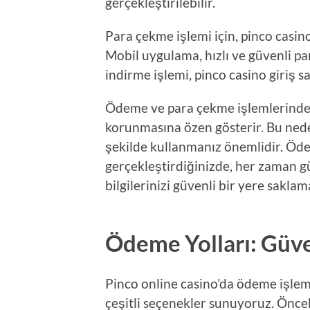
gerçekleştirilebilir.
Para çekme işlemi için, pinco casino
Mobil uygulama, hızlı ve güvenli p
indirme işlemi, pinco casino giriş s
Ödeme ve para çekme işlemlerinde,
korunmasına özen gösterir. Bu neden
şekilde kullanmanız önemlidir. Öd
gerçekleştirdiğinizde, her zaman gü
bilgilerinizi güvenli bir yere sakla
Ödeme Yolları: Güven
Pinco online casino’da ödeme işleml
çeşitli seçenekler sunuyoruz. Önce