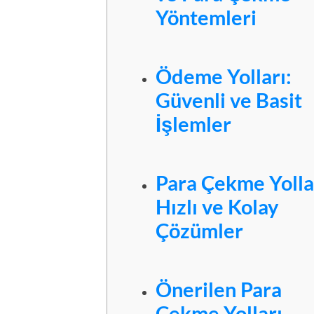
Yöntemleri
Ödeme Yolları:
Güvenli ve Basit
İşlemler
Para Çekme Yolla
Hızlı ve Kolay
Çözümler
Önerilen Para
Çekme Yolları