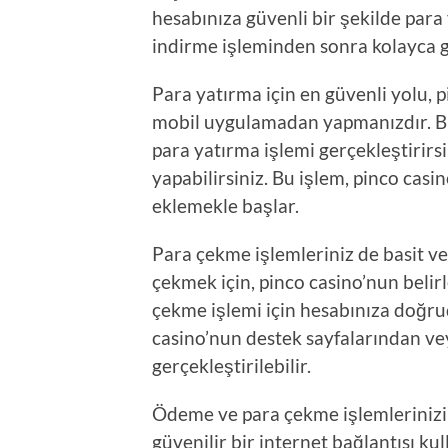
hesabınıza güvenli bir şekilde para
indirme işleminden sonra kolayca ge
Para yatırma için en güvenli yolu, 
mobil uygulamadan yapmanızdır. Bu
para yatırma işlemi gerçekleştirirs
yapabilirsiniz. Bu işlem, pinco casin
eklemekle başlar.
Para çekme işlemleriniz de basit ve 
çekmek için, pinco casino’nun belirl
çekme işlemi için hesabınıza doğrud
casino’nun destek sayfalarından v
gerçekleştirilebilir.
Ödeme ve para çekme işlemlerinizi
güvenilir bir internet bağlantısı kul