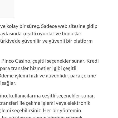
 ve kolay bir süreç. Sadece web sitesine gidip
sayfasında çeşitli oyunlar ve bonuslar
Türkiye’de güvenilir ve güvenli bir platform
inco Casino, çeşitli seçenekler sunar. Kredi
para transfer hizmetleri gibi çeşitli
Ödeme işlemi hızlı ve güvenlidir, para çekme
 sağlar.
o, kullanıcılarına çeşitli seçenekler sunar.
transferi ile çekme işlemi veya elektronik
şlemi seçebilirsiniz. Her bir yöntemin
ır, bu yüzden en uygun yöntem seçmek