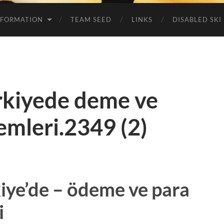
NFORMATION
TEAM SEED
LINKS
DISABLED SKI
rkiyede deme ve
mleri.2349 (2)
iye’de – ödeme ve para
i