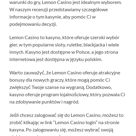
warunki do gry, Lemon Casino jest idealnym wyborem.
W naszym recenzji przedstawiamy szczegółowe
informacje o tym kasynie, aby pomóc Ci w
podejmowaniu decyzji.
Lemon Casino to kasyno, które oferuje szeroki wybór
gier, w tym popularne sloty, ruletke, blackjacka i wiele
innych. Kasyno jest dostępne w Polsce, a jego strona
internetowa jest dostępna w języku polskim.
Warto zauważyć, że Lemon Casino oferuje atrakcyjne
bonusy dla nowych graczy, które mogą pomóc Ci
zwiększyć Twoje szanse na wygraną. Dodatkowo,
kasyno oferuje program lojalnościowy, który pozwala Ci
na zdobywanie punktów i nagród.
Jeśli chcesz zalogować się do Lemon Casino, możesz to
zrobić klikając w link “Lemon Casino login” na stronie
kasyna. Po zalogowaniu się, możesz wybrać swoją