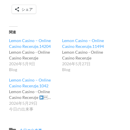
シェア
関連
Lemon Casino – Online
Lemon Casino – Online
Casino Recenzje.14204
Casino Recenzje.11494
Lemon Casino - Online
Lemon Casino - Online
Casino Recenzje
Casino Recenzje
2026年5月9日
2026年5月27日
Blog
Blog
Lemon Casino – Online
Casino Recenzje.1042
Lemon Casino - Online
Casino Recenzje
…
2026年5月29日
今日の出来事