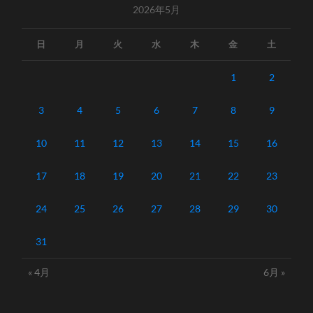
2026年5月
日
月
火
水
木
金
土
1
2
3
4
5
6
7
8
9
10
11
12
13
14
15
16
17
18
19
20
21
22
23
24
25
26
27
28
29
30
31
« 4月
6月 »