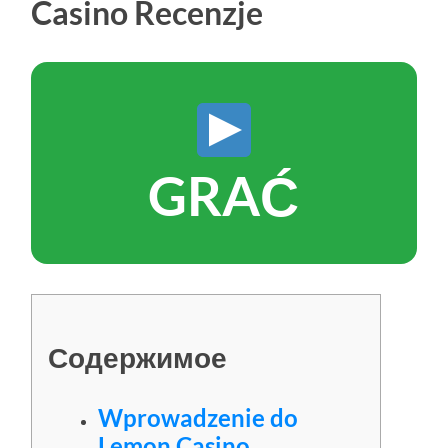
る
Casino Recenzje
GRAĆ
Содержимое
Wprowadzenie do
Lemon Casino