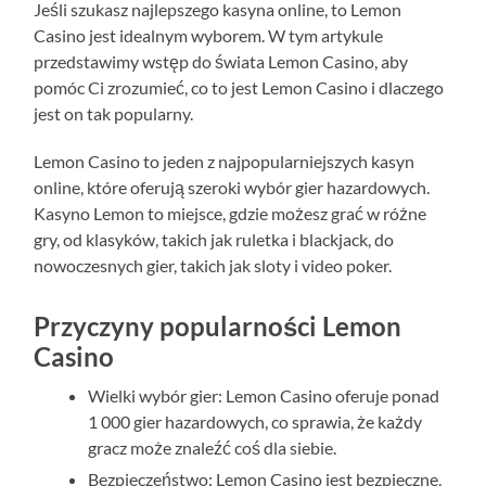
Jeśli szukasz najlepszego kasyna online, to Lemon
Casino jest idealnym wyborem. W tym artykule
przedstawimy wstęp do świata Lemon Casino, aby
pomóc Ci zrozumieć, co to jest Lemon Casino i dlaczego
jest on tak popularny.
Lemon Casino to jeden z najpopularniejszych kasyn
online, które oferują szeroki wybór gier hazardowych.
Kasyno Lemon to miejsce, gdzie możesz grać w różne
gry, od klasyków, takich jak ruletka i blackjack, do
nowoczesnych gier, takich jak sloty i video poker.
Przyczyny popularności Lemon
Casino
Wielki wybór gier: Lemon Casino oferuje ponad
1 000 gier hazardowych, co sprawia, że każdy
gracz może znaleźć coś dla siebie.
Bezpieczeństwo: Lemon Casino jest bezpieczne,