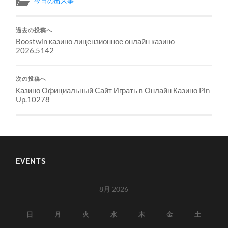
今日の出来事
過去の投稿へ
Boostwin казино лицензионное онлайн казино
2026.5142
次の投稿へ
Казино Официальный Сайт Играть в Онлайн Казино Pin
Up.10278
EVENTS
8月 2026
日
月
火
水
木
金
土