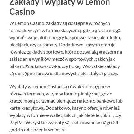
Zakłady i wypłaty w Lemon
Casino
W Lemon Casino, zakłady są dostępne w różnych
formach, w tym w formie klasycznej, gdzie gracze mogą
wybrać swoje ulubione gry kasynowe, takie jak ruletka,
blackjack, czy automaty. Dodatkowo, kasyno oferuje
również zakłady sportowe, które pozwalają graczom na
zakładanie wyników meczów sportowych, takich jak
piłka nożna, koszykówka, czy hokej. Wszystkie zakłady
są dostępne zarówno dla nowych, jak i stałych graczy.
Wypłaty w Lemon Casino są również dostępne w
różnych formach, w tym w formie pieniężnej, gdzie
gracze mogą otrzymać pieniądze na konto bankowe lub
kartę kredytową. Dodatkowo, kasyno oferuje również
wypłaty w formie e-wallet, takich jak Neteller, Skrill, czy
PayPal. Wszystkie wypłaty są realizowane w ciągu 24
godzin od złożenia wniosku.