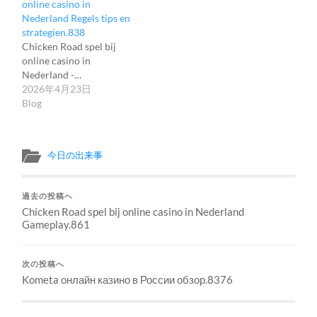
online casino in
Nederland Regels tips en
strategien.838
Chicken Road spel bij
online casino in
Nederland -…
2026年4月23日
Blog
今日の出来事
過去の投稿へ
Chicken Road spel bij online casino in Nederland
Gameplay.861
次の投稿へ
Kometa онлайн казино в России обзор.8376