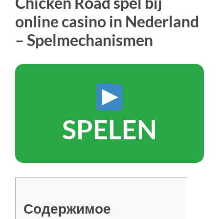
Chicken Road spel bij
る
online casino in Nederland
– Spelmechanismen
SPELEN
Содержимое