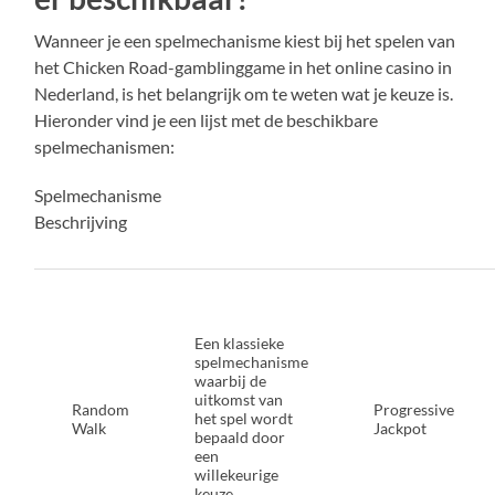
Wanneer je een spelmechanisme kiest bij het spelen van
het Chicken Road-gamblinggame in het online casino in
Nederland, is het belangrijk om te weten wat je keuze is.
Hieronder vind je een lijst met de beschikbare
spelmechanismen:
Spelmechanisme
Beschrijving
Een klassieke
spelmechanisme
waarbij de
uitkomst van
Random
Progressive
het spel wordt
Walk
Jackpot
bepaald door
een
willekeurige
keuze.