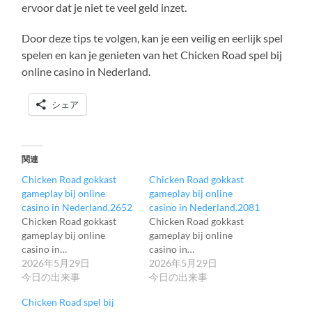
ervoor dat je niet te veel geld inzet.
Door deze tips te volgen, kan je een veilig en eerlijk spel
spelen en kan je genieten van het Chicken Road spel bij
online casino in Nederland.
シェア
関連
Chicken Road gokkast
Chicken Road gokkast
gameplay bij online
gameplay bij online
casino in Nederland.2652
casino in Nederland.2081
Chicken Road gokkast
Chicken Road gokkast
gameplay bij online
gameplay bij online
casino in…
casino in…
2026年5月29日
2026年5月29日
今日の出来事
今日の出来事
Chicken Road spel bij