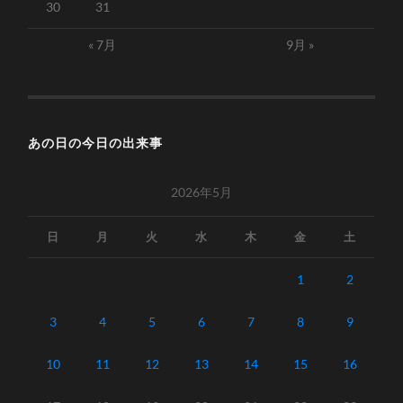
30
31
« 7月
9月 »
あの日の今日の出来事
2026年5月
日
月
火
水
木
金
土
1
2
3
4
5
6
7
8
9
10
11
12
13
14
15
16