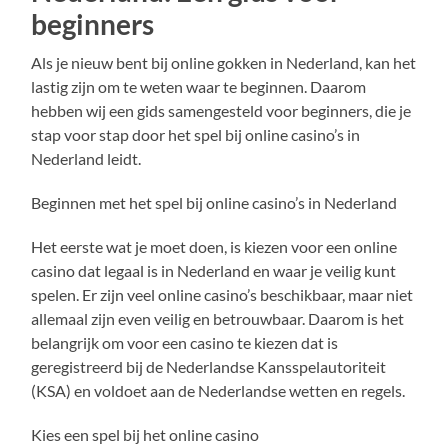
beginners
Als je nieuw bent bij online gokken in Nederland, kan het
lastig zijn om te weten waar te beginnen. Daarom
hebben wij een gids samengesteld voor beginners, die je
stap voor stap door het spel bij online casino’s in
Nederland leidt.
Beginnen met het spel bij online casino’s in Nederland
Het eerste wat je moet doen, is kiezen voor een online
casino dat legaal is in Nederland en waar je veilig kunt
spelen. Er zijn veel online casino’s beschikbaar, maar niet
allemaal zijn even veilig en betrouwbaar. Daarom is het
belangrijk om voor een casino te kiezen dat is
geregistreerd bij de Nederlandse Kansspelautoriteit
(KSA) en voldoet aan de Nederlandse wetten en regels.
Kies een spel bij het online casino