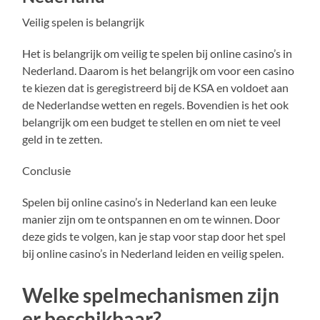
Veilig spelen is belangrijk
Het is belangrijk om veilig te spelen bij online casino’s in
Nederland. Daarom is het belangrijk om voor een casino
te kiezen dat is geregistreerd bij de KSA en voldoet aan
de Nederlandse wetten en regels. Bovendien is het ook
belangrijk om een budget te stellen en om niet te veel
geld in te zetten.
Conclusie
Spelen bij online casino’s in Nederland kan een leuke
manier zijn om te ontspannen en om te winnen. Door
deze gids te volgen, kan je stap voor stap door het spel
bij online casino’s in Nederland leiden en veilig spelen.
Welke spelmechanismen zijn
er beschikbaar?