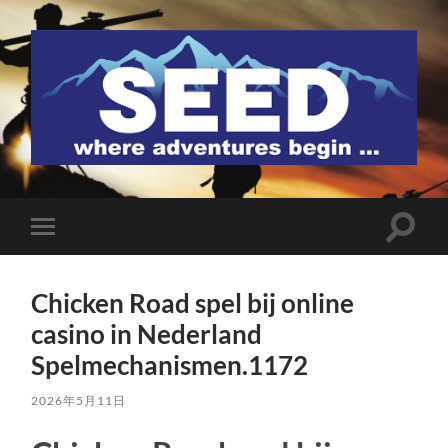
SEED
検
モ
索
バ
フ
イ
ィ
ル
ー
Chicken Road spel bij online
メ
ル
ニ
casino in Nederland
ド
ュ
を
ー
Spelmechanismen.1172
切
を
り
切
替
り
2026年5月11日
え
替
る
え