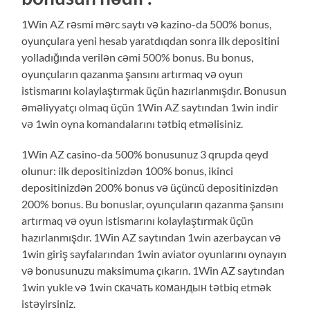
1Win AZ rəsmi mərc saytı və kazino-da 500% bonus,
oyunçulara yeni hesab yaratdıqdan sonra ilk depositini
yolladığında verilən cəmi 500% bonus. Bu bonus,
oyunçuların qazanma şansını artırmaq və oyun
istismarını kolaylaştırmak üçün hazırlanmışdır. Bonusun
əməliyyatçı olmaq üçün 1Win AZ saytından 1win indir
və 1win oyna komandalarını tətbiq etməlisiniz.
1Win AZ casino-da 500% bonusunuz 3 qrupda qeyd
olunur: ilk depositinizdən 100% bonus, ikinci
depositinizdən 200% bonus və üçüncü depositinizdən
200% bonus. Bu bonuslar, oyunçuların qazanma şansını
artırmaq və oyun istismarını kolaylaştırmak üçün
hazırlanmışdır. 1Win AZ saytından 1win azerbaycan və
1win giriş sayfalarından 1win aviator oyunlarını oynayın
və bonusunuzu maksimuma çıkarın. 1Win AZ saytından
1win yukle və 1win скачать командын tətbiq etmək
istəyirsiniz.