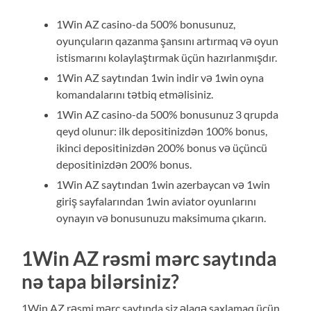
1Win AZ casino-da 500% bonusunuz,
oyunçuların qazanma şansını artırmaq və oyun
istismarını kolaylaştırmak üçün hazırlanmışdır.
1Win AZ saytından 1win indir və 1win oyna
komandalarını tətbiq etməlisiniz.
1Win AZ casino-da 500% bonusunuz 3 qrupda
qeyd olunur: ilk depositinizdən 100% bonus,
ikinci depositinizdən 200% bonus və üçüncü
depositinizdən 200% bonus.
1Win AZ saytından 1win azerbaycan və 1win
giriş sayfalarından 1win aviator oyunlarını
oynayın və bonusunuzu maksimuma çıkarın.
1Win AZ rəsmi mərc saytında
nə tapa bilərsiniz?
1Win AZ rəsmi mərc saytında siz əlaqə saxlamaq üçün