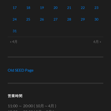
17
18
19
20
21
22
23
24
25
26
27
28
29
30
31
« 4月
6月 »
Old SEED Page
営業時間
11:00 ～ 20:00 ( 10月～4月 )