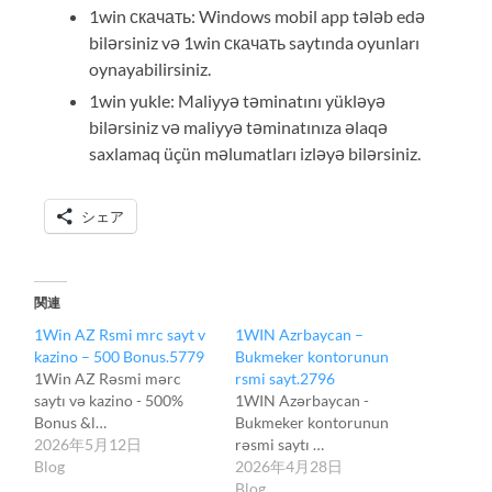
1win скачать: Windows mobil app tələb edə
bilərsiniz və 1win скачать saytında oyunları
oynayabilirsiniz.
1win yukle: Maliyyə təminatını yükləyə
bilərsiniz və maliyyə təminatınıza əlaqə
saxlamaq üçün məlumatları izləyə bilərsiniz.
シェア
関連
1Win AZ Rsmi mrc sayt v
1WIN Azrbaycan –
kazino – 500 Bonus.5779
Bukmeker kontorunun
1Win AZ Rəsmi mərc
rsmi sayt.2796
saytı və kazino - 500%
1WIN Azərbaycan -
Bonus &l…
Bukmeker kontorunun
2026年5月12日
rəsmi saytı …
Blog
2026年4月28日
Blog