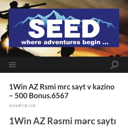
SEED
検
モ
索
バ
フ
イ
ィ
ル
ー
1Win AZ Rsmi mrc sayt v kazino
メ
ル
ニ
– 500 Bonus.6567
ド
ュ
を
ー
切
を
2026年5月12日
り
切
替
り
え
1Win AZ Rəsmi mərc saytı
替
る
え