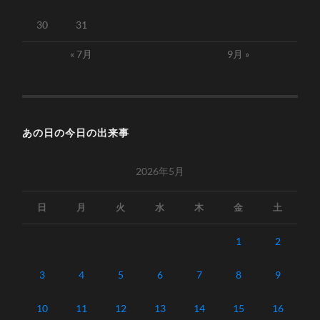
30
31
« 7月
9月 »
あの日の今日の出来事
2026年5月
日
月
火
水
木
金
土
1
2
3
4
5
6
7
8
9
10
11
12
13
14
15
16