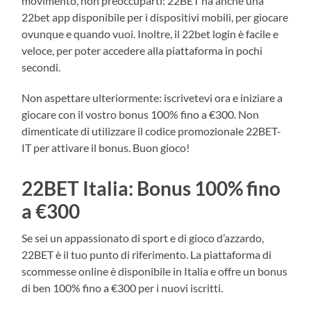
movimento, non preoccuparti: 22BET ha anche una
22bet app disponibile per i dispositivi mobili, per giocare
ovunque e quando vuoi. Inoltre, il 22bet login è facile e
veloce, per poter accedere alla piattaforma in pochi
secondi.
Non aspettare ulteriormente: iscrivetevi ora e iniziare a
giocare con il vostro bonus 100% fino a €300. Non
dimenticate di utilizzare il codice promozionale 22BET-
IT per attivare il bonus. Buon gioco!
22BET Italia: Bonus 100% fino
a €300
Se sei un appassionato di sport e di gioco d’azzardo,
22BET è il tuo punto di riferimento. La piattaforma di
scommesse online è disponibile in Italia e offre un bonus
di ben 100% fino a €300 per i nuovi iscritti.