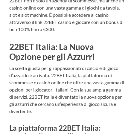
22BET non è solo un’azienda di scommesse, ma anche un
casinò online con una vasta gamma di giochi da tavola,
slot e slot machine. È possibile accedere al casinò
attraverso il link 22BET casinò e giocare con un bonus di
ben 100% fino a €300.
22BET Italia: La Nuova
Opzione per gli Azzurri
La scelta giusta per gli appassionati di calcio e di gioco
d’azzardo è arrivata: 22BET Italia, la piattaforma di
scommesse e casinò online che offre una vasta gamma di
opzioni per i giocatori italiani. Con la sua ampia gamma
di servizi, 22BET Italia è diventato la nuova opzione per
gli azzurri che cercano un’esperienza di gioco sicura e
divertente.
La piattaforma 22BET Italia: