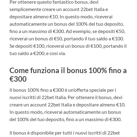
Per ottenere questo fantastico bonus, devi
semplicemente creare un account 22bet Italia e
depositare almeno €10. In questo modo, riceverai
automaticamente un bonus del 100% del tuo deposito,
fino a un massimo di €300. Ad esempio, se depositi €50,
riceverai un bonus di €50, portando il tuo saldo a €100.
Se depositi €100, riceverai un bonus di €100, portando il
tuo saldo a €200, e così via.
Come funziona il bonus 100% fino a
€300
Il bonus 100% fino a €300 è un’offerta speciale per i
nuovi iscritti di 22bet Italia. Per ottenere il bonus, devi
creare un account 22bet Italia e depositare almeno €10.
In questo modo, riceverai automaticamente un bonus
del 100% del tuo deposito, fino a un massimo di €300.
Il bonus è disponibile per tutti i nuovi iscritti di 22bet