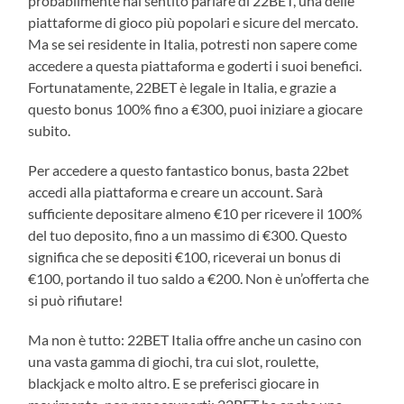
probabilmente hai sentito parlare di 22BET, una delle
piattaforme di gioco più popolari e sicure del mercato.
Ma se sei residente in Italia, potresti non sapere come
accedere a questa piattaforma e goderti i suoi benefici.
Fortunatamente, 22BET è legale in Italia, e grazie a
questo bonus 100% fino a €300, puoi iniziare a giocare
subito.
Per accedere a questo fantastico bonus, basta 22bet
accedi alla piattaforma e creare un account. Sarà
sufficiente depositare almeno €10 per ricevere il 100%
del tuo deposito, fino a un massimo di €300. Questo
significa che se depositi €100, riceverai un bonus di
€100, portando il tuo saldo a €200. Non è un’offerta che
si può rifiutare!
Ma non è tutto: 22BET Italia offre anche un casino con
una vasta gamma di giochi, tra cui slot, roulette,
blackjack e molto altro. E se preferisci giocare in