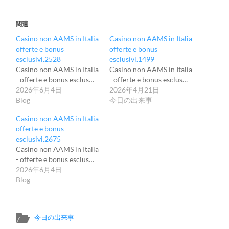
関連
Casino non AAMS in Italia
Casino non AAMS in Italia
offerte e bonus
offerte e bonus
esclusivi.2528
esclusivi.1499
Casino non AAMS in Italia
Casino non AAMS in Italia
- offerte e bonus esclus…
- offerte e bonus esclus…
2026年6月4日
2026年4月21日
Blog
今日の出来事
Casino non AAMS in Italia
offerte e bonus
esclusivi.2675
Casino non AAMS in Italia
- offerte e bonus esclus…
2026年6月4日
Blog
今日の出来事