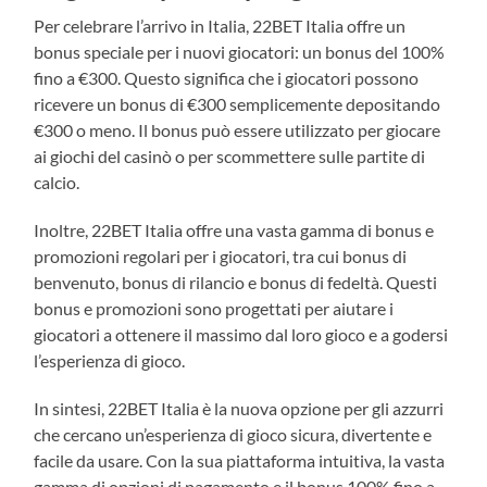
Per celebrare l’arrivo in Italia, 22BET Italia offre un
bonus speciale per i nuovi giocatori: un bonus del 100%
fino a €300. Questo significa che i giocatori possono
ricevere un bonus di €300 semplicemente depositando
€300 o meno. Il bonus può essere utilizzato per giocare
ai giochi del casinò o per scommettere sulle partite di
calcio.
Inoltre, 22BET Italia offre una vasta gamma di bonus e
promozioni regolari per i giocatori, tra cui bonus di
benvenuto, bonus di rilancio e bonus di fedeltà. Questi
bonus e promozioni sono progettati per aiutare i
giocatori a ottenere il massimo dal loro gioco e a godersi
l’esperienza di gioco.
In sintesi, 22BET Italia è la nuova opzione per gli azzurri
che cercano un’esperienza di gioco sicura, divertente e
facile da usare. Con la sua piattaforma intuitiva, la vasta
gamma di opzioni di pagamento e il bonus 100% fino a