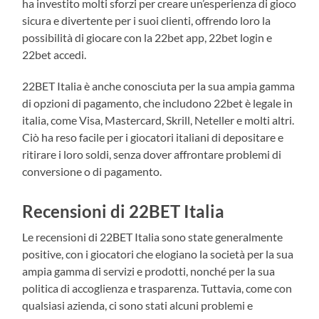
ha investito molti sforzi per creare un’esperienza di gioco
sicura e divertente per i suoi clienti, offrendo loro la
possibilità di giocare con la 22bet app, 22bet login e
22bet accedi.
22BET Italia è anche conosciuta per la sua ampia gamma
di opzioni di pagamento, che includono 22bet è legale in
italia, come Visa, Mastercard, Skrill, Neteller e molti altri.
Ciò ha reso facile per i giocatori italiani di depositare e
ritirare i loro soldi, senza dover affrontare problemi di
conversione o di pagamento.
Recensioni di 22BET Italia
Le recensioni di 22BET Italia sono state generalmente
positive, con i giocatori che elogiano la società per la sua
ampia gamma di servizi e prodotti, nonché per la sua
politica di accoglienza e trasparenza. Tuttavia, come con
qualsiasi azienda, ci sono stati alcuni problemi e