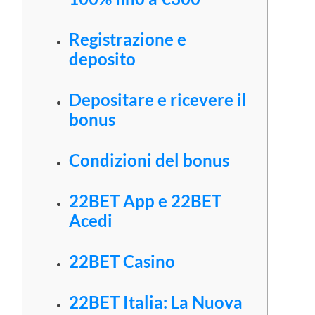
Registrazione e
deposito
Depositare e ricevere il
bonus
Condizioni del bonus
22BET App e 22BET
Acedi
22BET Casino
22BET Italia: La Nuova