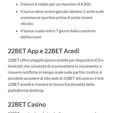
Il bonus è valido per un massimo di €300;
Il bonus deve essere giocato almeno 5 volte sulle
scommesse sportive prima di poter essere
ritirato;
Il bonus scade entro 7 giorni dalla creazione
dell’account.
22BET App e 22BET Acedi
22BET offre un’applicazione mobile per dispositivi iOS e
Android, che consente di scommettere in movimento e
ricevere notifiche in tempo reale sulle partite. Inoltre, è
possibile accedere al sito web di 22BET attraverso il link
22BET accedi e ricevere le stesse funzionalità della
piattaforma desktop.
22BET Casino