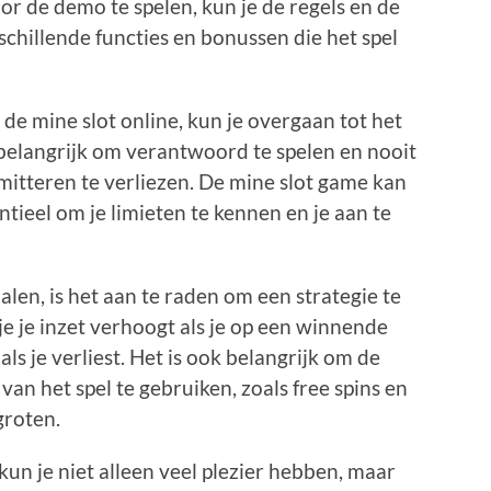
or de demo te spelen, kun je de regels en de
chillende functies en bonussen die het spel
de mine slot online, kun je overgaan tot het
 belangrijk om verantwoord te spelen en nooit
rmitteren te verliezen. De mine slot game kan
entieel om je limieten te kennen en je aan te
alen, is het aan te raden om een strategie te
e je inzet verhoogt als je op een winnende
t als je verliest. Het is ook belangrijk om de
van het spel te gebruiken, zoals free spins en
groten.
kun je niet alleen veel plezier hebben, maar