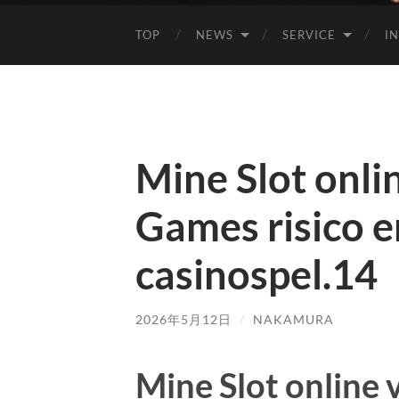
TOP
NEWS
SERVICE
I
Mine Slot onli
Games risico en
casinospel.14
2026年5月12日
/
NAKAMURA
Mine Slot online