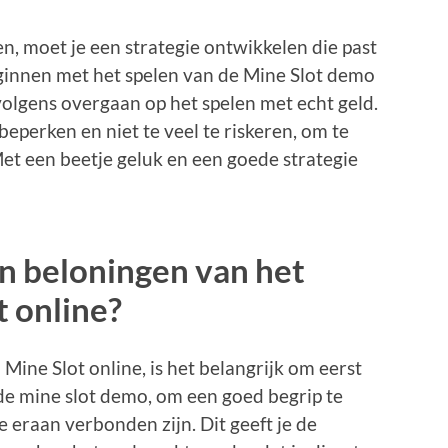
n, moet je een strategie ontwikkelen die past
 beginnen met het spelen van de Mine Slot demo
volgens overgaan op het spelen met echt geld.
 beperken en niet te veel te riskeren, om te
Met een beetje geluk en een goede strategie
 en beloningen van het
t online?
ine Slot online, is het belangrijk om eerst
de mine slot demo, om een goed begrip te
ie eraan verbonden zijn. Dit geeft je de