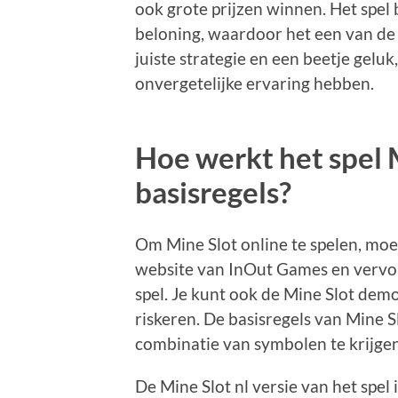
ook grote prijzen winnen. Het spel 
beloning, waardoor het een van de 
juiste strategie en een beetje gelu
onvergetelijke ervaring hebben.
Hoe werkt het spel M
basisregels?
Om Mine Slot online te spelen, moe
website van InOut Games en vervol
spel. Je kunt ook de Mine Slot demo
riskeren. De basisregels van Mine 
combinatie van symbolen te krijgen 
De Mine Slot nl versie van het spel 