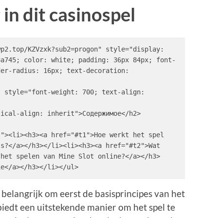
 in dit casinospel
8a745; color: white; padding: 36px 84px; font-
er-radius: 16px; text-decoration: 
s?</a></h3></li><li><h3><a href="#t2">Wat 
 het spelen van Mine Slot online?</a></h3>
t belangrijk om eerst de basisprincipes van het
iedt een uitstekende manier om het spel te