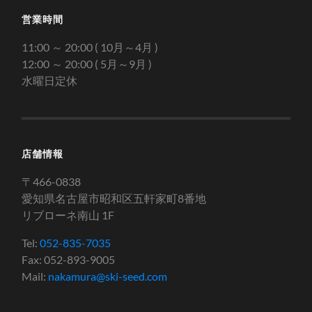
営業時間
11:00 ～ 20:00 ( 10月～4月 )
12:00 ～ 20:00 ( 5月～9月 )
水曜日定休
店舗情報
〒466-0838
愛知県名古屋市昭和区五軒家町8番地
リブローネ南山 1F
Tel:
052-835-7035
Fax: 052-893-9005
Mail:
nakamura@ski-seed.com