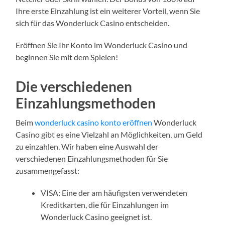
Ihre erste Einzahlung ist ein weiterer Vorteil, wenn Sie
sich für das Wonderluck Casino entscheiden.
Eröffnen Sie Ihr Konto im Wonderluck Casino und
beginnen Sie mit dem Spielen!
Die verschiedenen
Einzahlungsmethoden
Beim
wonderluck casino konto eröffnen
Wonderluck
Casino gibt es eine Vielzahl an Möglichkeiten, um Geld
zu einzahlen. Wir haben eine Auswahl der
verschiedenen Einzahlungsmethoden für Sie
zusammengefasst:
VISA: Eine der am häufigsten verwendeten
Kreditkarten, die für Einzahlungen im
Wonderluck Casino geeignet ist.