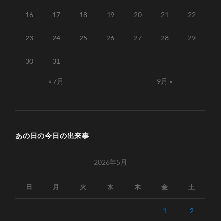
16
17
18
19
20
21
22
23
24
25
26
27
28
29
30
31
« 7月
9月 »
あの日の今日の出来事
2026年5月
日
月
火
水
木
金
土
1
2