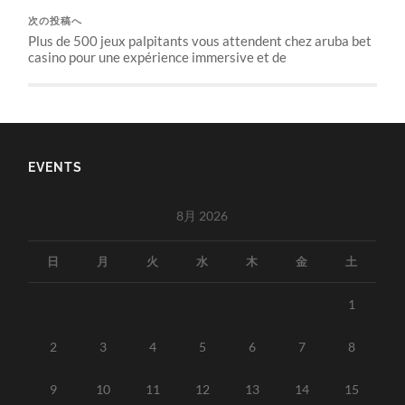
次の投稿へ
Plus de 500 jeux palpitants vous attendent chez aruba bet
casino pour une expérience immersive et de
EVENTS
8月 2026
日
月
火
水
木
金
土
1
2
3
4
5
6
7
8
9
10
11
12
13
14
15