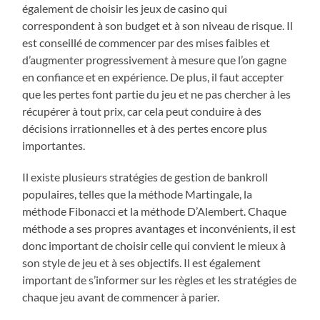
également de choisir les jeux de casino qui
correspondent à son budget et à son niveau de risque. Il
est conseillé de commencer par des mises faibles et
d’augmenter progressivement à mesure que l’on gagne
en confiance et en expérience. De plus, il faut accepter
que les pertes font partie du jeu et ne pas chercher à les
récupérer à tout prix, car cela peut conduire à des
décisions irrationnelles et à des pertes encore plus
importantes.
Il existe plusieurs stratégies de gestion de bankroll
populaires, telles que la méthode Martingale, la
méthode Fibonacci et la méthode D’Alembert. Chaque
méthode a ses propres avantages et inconvénients, il est
donc important de choisir celle qui convient le mieux à
son style de jeu et à ses objectifs. Il est également
important de s’informer sur les règles et les stratégies de
chaque jeu avant de commencer à parier.