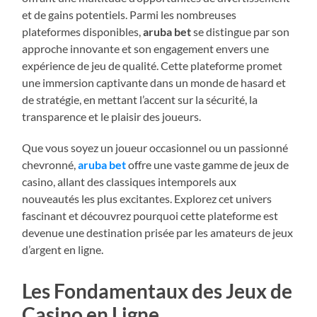
et de gains potentiels. Parmi les nombreuses
plateformes disponibles,
aruba bet
se distingue par son
approche innovante et son engagement envers une
expérience de jeu de qualité. Cette plateforme promet
une immersion captivante dans un monde de hasard et
de stratégie, en mettant l’accent sur la sécurité, la
transparence et le plaisir des joueurs.
Que vous soyez un joueur occasionnel ou un passionné
chevronné,
aruba bet
offre une vaste gamme de jeux de
casino, allant des classiques intemporels aux
nouveautés les plus excitantes. Explorez cet univers
fascinant et découvrez pourquoi cette plateforme est
devenue une destination prisée par les amateurs de jeux
d’argent en ligne.
Les Fondamentaux des Jeux de
Casino en Ligne