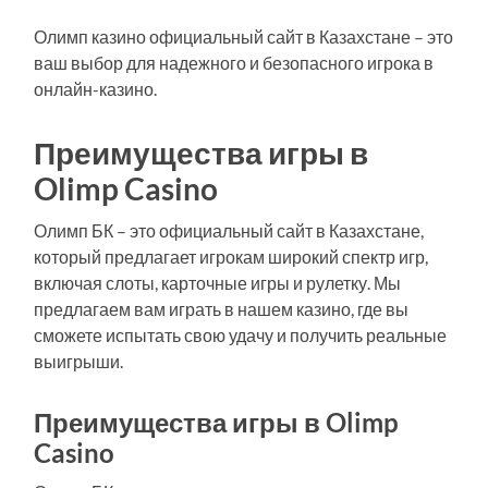
Олимп казино официальный сайт в Казахстане – это
ваш выбор для надежного и безопасного игрока в
онлайн-казино.
Преимущества игры в
Olimp Casino
Олимп БК – это официальный сайт в Казахстане,
который предлагает игрокам широкий спектр игр,
включая слоты, карточные игры и рулетку. Мы
предлагаем вам играть в нашем казино, где вы
сможете испытать свою удачу и получить реальные
выигрыши.
Преимущества игры в Olimp
Casino