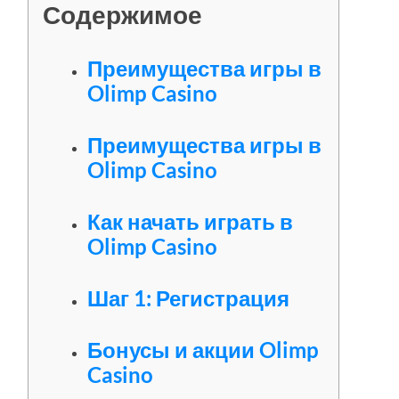
Содержимое
Преимущества игры в
Olimp Casino
Преимущества игры в
Olimp Casino
Как начать играть в
Olimp Casino
Шаг 1: Регистрация
Бонусы и акции Olimp
Casino