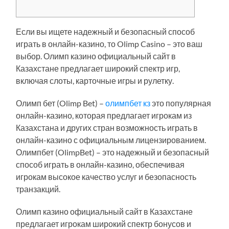
Если вы ищете надежный и безопасный способ
играть в онлайн-казино, то Olimp Casino – это ваш
выбор. Олимп казино официальный сайт в
Казахстане предлагает широкий спектр игр,
включая слоты, карточные игры и рулетку.
Олимп бет (Olimp Bet) –
олимпбет кз
это популярная
онлайн-казино, которая предлагает игрокам из
Казахстана и других стран возможность играть в
онлайн-казино с официальным лицензированием.
Олимпбет (OlimpBet) – это надежный и безопасный
способ играть в онлайн-казино, обеспечивая
игрокам высокое качество услуг и безопасность
транзакций.
Олимп казино официальный сайт в Казахстане
предлагает игрокам широкий спектр бонусов и