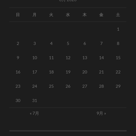
日
月
火
水
木
金
土
1
2
3
4
5
6
7
8
9
10
11
12
13
14
15
16
17
18
19
20
21
22
23
24
25
26
27
28
29
30
31
« 7月
9月 »