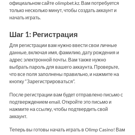
официальном сайте olimpbet.kz. Вам потребуется
только несколько минут, чтобы создать аккаунт и
начать играть.
Шаг 1: Регистрация
Для регистрации вам нужно ввести свои личные
данные, включая имя, фамилию, дату рождения и
адрес электронной почты. Вам также нужно
выбрать пароль для вашего аккаунта. Проверьте,
что все поля заполнены правильно, и нажмите на
кнопку “Зарегистрироваться”.
После регистрации вам будет отправлено письмо с
подтверждением email. Откройте это письмо и
нажмите на ссылку, чтобы подтвердить свой
аккаунт.
Теперь вы готовы начать играть в Olimp Casino! Вам