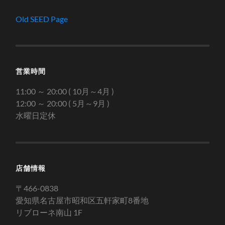
Old SEED Page
営業時間
11:00 ～ 20:00 ( 10月～4月 )
12:00 ～ 20:00 ( 5月～9月 )
水曜日定休
店舗情報
〒466-0838
愛知県名古屋市昭和区五軒家町8番地
リブローネ南山 1F