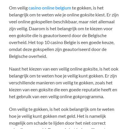
Om veilig
casino online belgium
te gokken, is het
belangrijk om te weten wie je online goksite kiest. Er zijn
veel online gokspellen beschikbaar, maar niet allemaal
zijn veilig. Daarom is het belangrijk om te kiezen voor
een goksite die is geautoriseerd door de Belgische
overheid. Het top 10 casino Belgie is een goede keuze,
omdat deze gokspellen zijn geautoriseerd door de
Belgische overheid.
Naast het kiezen van een veilig online goksite, is het ook
belangrijk om te weten hoe je veilig kunt gokken. Er zijn
verschillende manieren om veilig te gokken, zoals het
kiezen van een goksite die een goede reputatie heeft en
het gebruik van een veilig online gokprogramma.
Om veilig te gokken, is het ook belangrijk om te weten
hoe je veilig kunt gokken met geld. Het is namelijk
mogelijk om schade te lijden door het niet correct