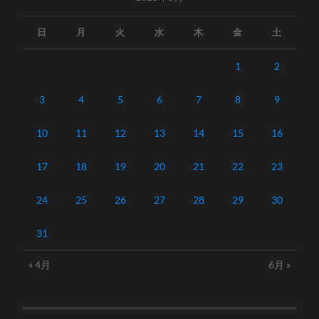
日
月
火
水
木
金
土
1
2
3
4
5
6
7
8
9
10
11
12
13
14
15
16
17
18
19
20
21
22
23
24
25
26
27
28
29
30
31
« 4月
6月 »