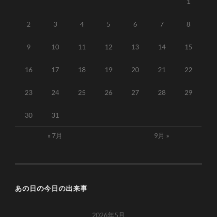
1
2
3
4
5
6
7
8
9
10
11
12
13
14
15
16
17
18
19
20
21
22
23
24
25
26
27
28
29
30
31
« 7月
9月 »
あの日の今日の出来事
2026年5月