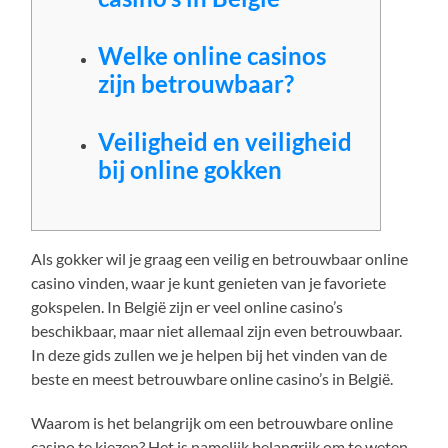
Welke online casinos
zijn betrouwbaar?
Veiligheid en veiligheid
bij online gokken
Als gokker wil je graag een veilig en betrouwbaar online
casino vinden, waar je kunt genieten van je favoriete
gokspelen. In België zijn er veel online casino’s
beschikbaar, maar niet allemaal zijn even betrouwbaar.
In deze gids zullen we je helpen bij het vinden van de
beste en meest betrouwbare online casino’s in België.
Waarom is het belangrijk om een betrouwbare online
casino te kiezen? Het is namelijk belangrijk om te weten