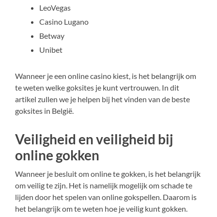
LeoVegas
Casino Lugano
Betway
Unibet
Wanneer je een online casino kiest, is het belangrijk om
te weten welke goksites je kunt vertrouwen. In dit
artikel zullen we je helpen bij het vinden van de beste
goksites in België.
Veiligheid en veiligheid bij
online gokken
Wanneer je besluit om online te gokken, is het belangrijk
om veilig te zijn. Het is namelijk mogelijk om schade te
lijden door het spelen van online gokspellen. Daarom is
het belangrijk om te weten hoe je veilig kunt gokken.