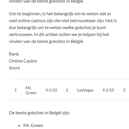
vinden van de beste goksites in België.
Om te beginnen, is het belangrijk om te weten dat er
veel online casinos zijn die niet betrouwbaar zijn. Het is
dus belangrijk om te weten welke goksites je kunt
vertrouwen. In dit artikel zullen we je helpen bij het
vinden van de beste goksites in België.
Rank
Online Casino
Score
Mr.
1
9.5/10
2
LeoVegas
9.2/10
3
Green
De beste goksites in België zijn:
Mr. Green