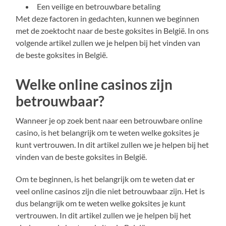
Een veilige en betrouwbare betaling
Met deze factoren in gedachten, kunnen we beginnen
met de zoektocht naar de beste goksites in België. In ons
volgende artikel zullen we je helpen bij het vinden van
de beste goksites in België.
Welke online casinos zijn
betrouwbaar?
Wanneer je op zoek bent naar een betrouwbare online
casino, is het belangrijk om te weten welke goksites je
kunt vertrouwen. In dit artikel zullen we je helpen bij het
vinden van de beste goksites in België.
Om te beginnen, is het belangrijk om te weten dat er
veel online casinos zijn die niet betrouwbaar zijn. Het is
dus belangrijk om te weten welke goksites je kunt
vertrouwen. In dit artikel zullen we je helpen bij het