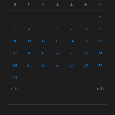
日
月
火
水
木
金
土
1
2
3
4
5
6
7
8
9
10
11
12
13
14
15
16
17
18
19
20
21
22
23
24
25
26
27
28
29
30
31
« 4月
6月 »