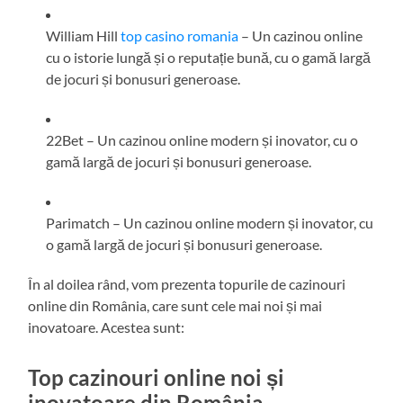
William Hill
top casino romania
– Un cazinou online
cu o istorie lungă și o reputație bună, cu o gamă largă
de jocuri și bonusuri generoase.
22Bet – Un cazinou online modern și inovator, cu o
gamă largă de jocuri și bonusuri generoase.
Parimatch – Un cazinou online modern și inovator, cu
o gamă largă de jocuri și bonusuri generoase.
În al doilea rând, vom prezenta topurile de cazinouri
online din România, care sunt cele mai noi și mai
inovatoare. Acestea sunt:
Top cazinouri online noi și
inovatoare din România