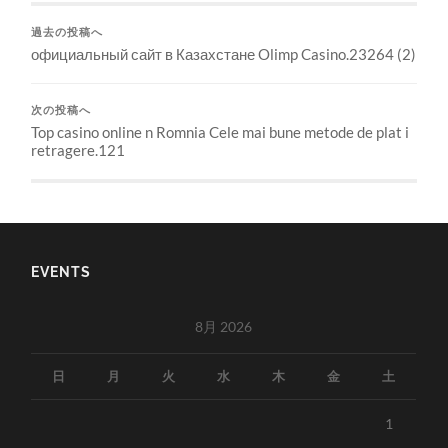
過去の投稿へ
официальный сайт в Казахстане Olimp Casino.23264 (2)
次の投稿へ
Top casino online n Romnia Cele mai bune metode de plat i
retragere.121
EVENTS
8月 2026
日
月
火
水
木
金
土
1