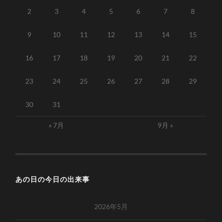
2
3
4
5
6
7
8
9
10
11
12
13
14
15
16
17
18
19
20
21
22
23
24
25
26
27
28
29
30
31
« 7月
9月 »
あの日の今日の出来事
2026年5月