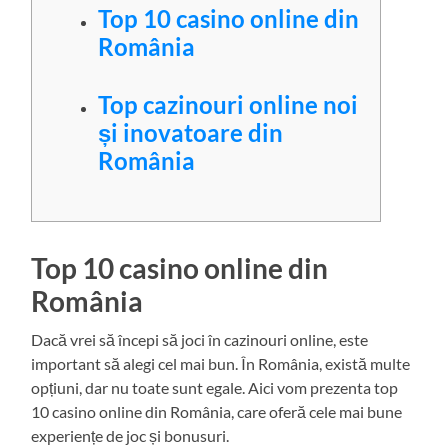
Top 10 casino online din
România
Top cazinouri online noi
și inovatoare din
România
Top 10 casino online din
România
Dacă vrei să începi să joci în cazinouri online, este
important să alegi cel mai bun. În România, există multe
opțiuni, dar nu toate sunt egale. Aici vom prezenta top
10 casino online din România, care oferă cele mai bune
experiențe de joc și bonusuri.