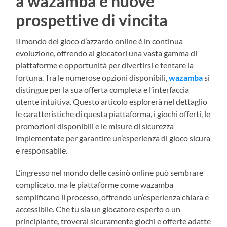
a wazamba e nuove
prospettive di vincita
Il mondo del gioco d’azzardo online è in continua
evoluzione, offrendo ai giocatori una vasta gamma di
piattaforme e opportunità per divertirsi e tentare la
fortuna. Tra le numerose opzioni disponibili,
wazamba
si
distingue per la sua offerta completa e l’interfaccia
utente intuitiva. Questo articolo esplorerà nel dettaglio
le caratteristiche di questa piattaforma, i giochi offerti, le
promozioni disponibili e le misure di sicurezza
implementate per garantire un’esperienza di gioco sicura
e responsabile.
L’ingresso nel mondo delle casinò online può sembrare
complicato, ma le piattaforme come wazamba
semplificano il processo, offrendo un’esperienza chiara e
accessibile. Che tu sia un giocatore esperto o un
principiante, troverai sicuramente giochi e offerte adatte