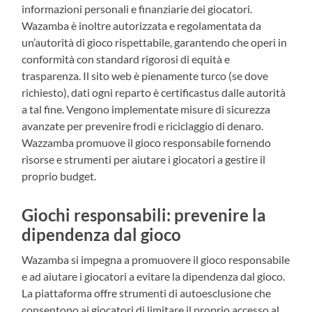
informazioni personali e finanziarie dei giocatori.
Wazamba è inoltre autorizzata e regolamentata da
un’autorità di gioco rispettabile, garantendo che operi in
conformità con standard rigorosi di equità e
trasparenza. Il sito web è pienamente turco (se dove
richiesto), dati ogni reparto è certificastus dalle autorità
a tal fine. Vengono implementate misure di sicurezza
avanzate per prevenire frodi e riciclaggio di denaro.
Wazzamba promuove il gioco responsabile fornendo
risorse e strumenti per aiutare i giocatori a gestire il
proprio budget.
Giochi responsabili: prevenire la
dipendenza dal gioco
Wazamba si impegna a promuovere il gioco responsabile
e ad aiutare i giocatori a evitare la dipendenza dal gioco.
La piattaforma offre strumenti di autoesclusione che
consentono ai giocatori di limitare il proprio accesso al