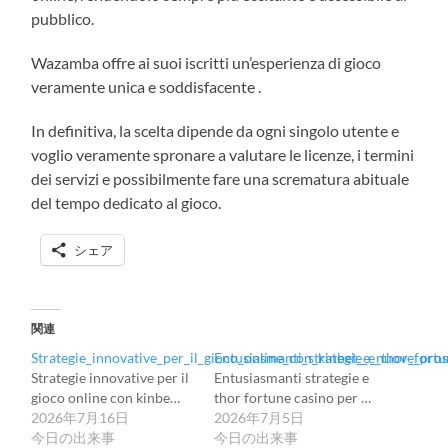
pubblico.
Wazamba offre ai suoi iscritti un’esperienza di gioco
veramente unica e soddisfacente .
In definitiva, la scelta dipende da ogni singolo utente e
voglio veramente spronare a valutare le licenze, i termini
dei servizi e possibilmente fare una scrematura abituale
del tempo dedicato al gioco.
シェア
関連
Strategie_innovative_per_il_gioco_online_con_kinbet_e_nuove_pros
Entusiasmanti_strategie_e_thor_fortu
Strategie innovative per il
Entusiasmanti strategie e
gioco online con kinbe…
thor fortune casino per …
2026年7月16日
2026年7月5日
今日の出来事
今日の出来事