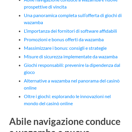
る
prospettive di vincita
Una panoramica completa sull’offerta di giochi di
wazamba
L’importanza dei fornitori di software affidabili
Promozioni e bonus offerti da wazamba
Massimizzare i bonus: consigli e strategie
Misure di sicurezza implementate da wazamba
Giochi responsabili: prevenire la dipendenza dal
gioco
Alternative a wazamba nel panorama del casinò
online
Oltre i giochi: esplorando le innovazioni nel
mondo del casinò online
Abile navigazione conduce