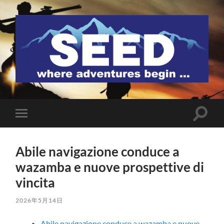
SEED
検
モ
索
バ
フ
イ
ィ
ル
ー
Abile navigazione conduce a
メ
ル
ニ
wazamba e nuove prospettive di
ド
ュ
を
ー
vincita
切
を
り
切
替
り
2026年5月14日
え
替
る
え
Abile navigazione conduce a wazamba e nuove