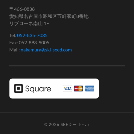
〒466-0838
愛知県名古屋市昭和区五軒家町8番地
リブローネ南山 1F
Tel:
052-835-7035
Fax: 052-893-9005
Mail:
nakamura@ski-seed.com
© 2026
SEED
—
上へ ↑