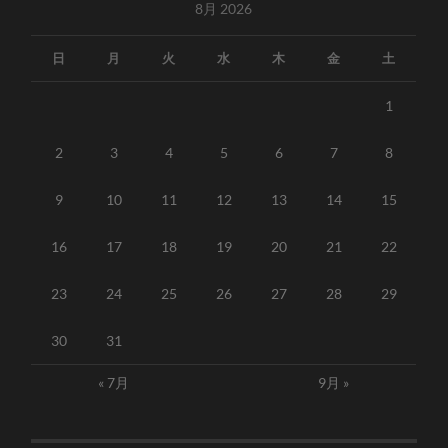
8月 2026
日
月
火
水
木
金
土
1
2
3
4
5
6
7
8
9
10
11
12
13
14
15
16
17
18
19
20
21
22
23
24
25
26
27
28
29
30
31
« 7月
9月 »