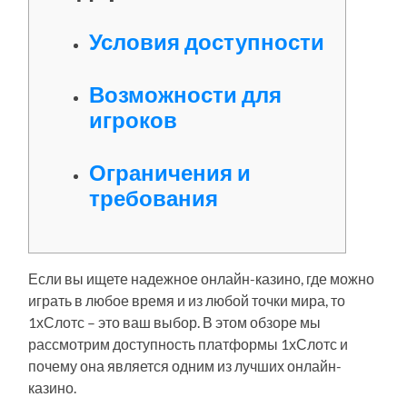
Условия доступности
Возможности для
игроков
Ограничения и
требования
Если вы ищете надежное онлайн-казино, где можно
играть в любое время и из любой точки мира, то
1хСлотс – это ваш выбор. В этом обзоре мы
рассмотрим доступность платформы 1хСлотс и
почему она является одним из лучших онлайн-
казино.