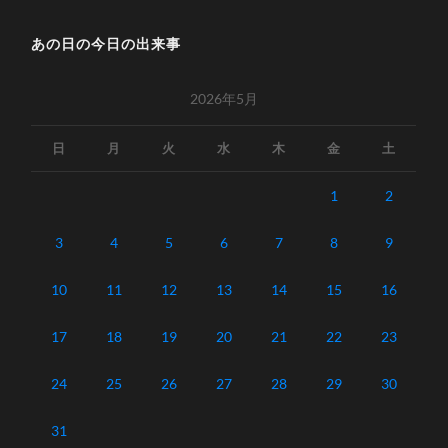
あの日の今日の出来事
2026年5月
日
月
火
水
木
金
土
1
2
3
4
5
6
7
8
9
10
11
12
13
14
15
16
17
18
19
20
21
22
23
24
25
26
27
28
29
30
31