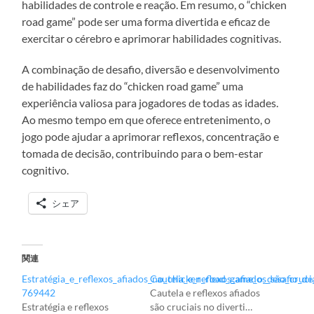
habilidades de controle e reação. Em resumo, o “chicken
road game” pode ser uma forma divertida e eficaz de
exercitar o cérebro e aprimorar habilidades cognitivas.
A combinação de desafio, diversão e desenvolvimento
de habilidades faz do “chicken road game” uma
experiência valiosa para jogadores de todas as idades.
Ao mesmo tempo em que oferece entretenimento, o
jogo pode ajudar a aprimorar reflexos, concentração e
tomada de decisão, contribuindo para o bem-estar
cognitivo.
シェア
関連
Estratégia_e_reflexos_afiados_no_chicken_road_game_o_desafio_de
Cautela_e_reflexos_afiados_são_cruci
769442
Cautela e reflexos afiados
Estratégia e reflexos
são cruciais no diverti…