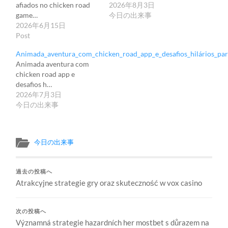
afiados no chicken road
2026年8月3日
game…
今日の出来事
2026年6月15日
Post
Animada_aventura_com_chicken_road_app_e_desafios_hilários_para
Animada aventura com
chicken road app e
desafios h…
2026年7月3日
今日の出来事
今日の出来事
過去の投稿へ
Atrakcyjne strategie gry oraz skuteczność w vox casino
次の投稿へ
Významná strategie hazardních her mostbet s důrazem na