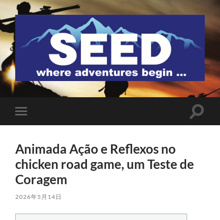
SEED
検
モ
索
バ
フ
イ
ィ
ル
ー
Animada Ação e Reflexos no
メ
ル
ニ
chicken road game, um Teste de
ド
ュ
を
ー
Coragem
切
を
り
切
替
り
2026年5月14日
え
替
る
え