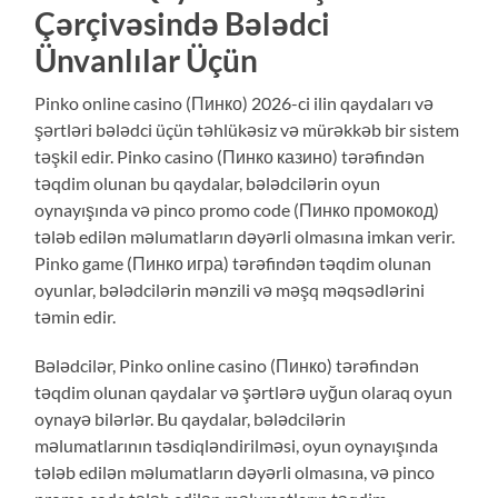
Çərçivəsində Bələdci
Ünvanlılar Üçün
Pinko online casino (Пинко) 2026-ci ilin qaydaları və
şərtləri bələdci üçün təhlükəsiz və mürəkkəb bir sistem
təşkil edir. Pinko casino (Пинко казино) tərəfindən
təqdim olunan bu qaydalar, bələdcilərin oyun
oynayışında və pinco promo code (Пинко промокод)
tələb edilən məlumatların dəyərli olmasına imkan verir.
Pinko game (Пинко игра) tərəfindən təqdim olunan
oyunlar, bələdcilərin mənzili və məşq məqsədlərini
təmin edir.
Bələdcilər, Pinko online casino (Пинко) tərəfindən
təqdim olunan qaydalar və şərtlərə uyğun olaraq oyun
oynayə bilərlər. Bu qaydalar, bələdcilərin
məlumatlarının təsdiqləndirilməsi, oyun oynayışında
tələb edilən məlumatların dəyərli olmasına, və pinco