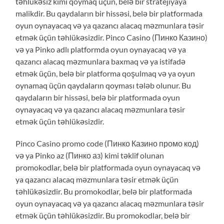
təhlükəsiz kimi qoymaq üçün, belə bir stratejiyaya
malikdir. Bu qaydaların bir hissəsi, belə bir platformada
oyun oynayacaq və ya qazancı alacaq məzmunlara təsir
etmək üçün təhlükəsizdir. Pinco Casino (Пинко Казино)
və ya Pinko adlı platformda oyun oynayacaq və ya
qazancı alacaq məzmunlara baxmaq və ya istifadə
etmək üçün, belə bir platforma qoşulmaq və ya oyun
oynamaq üçün qaydaların qoyması tələb olunur. Bu
qaydaların bir hissəsi, belə bir platformada oyun
oynayacaq və ya qazancı alacaq məzmunlara təsir
etmək üçün təhlükəsizdir.
Pinco Casino promo code (Пинко Казино промо код)
və ya Pinko az (Пинко аз) kimi təklif olunan
promokodlar, belə bir platformada oyun oynayacaq və
ya qazancı alacaq məzmunlara təsir etmək üçün
təhlükəsizdir. Bu promokodlar, belə bir platformada
oyun oynayacaq və ya qazancı alacaq məzmunlara təsir
etmək üçün təhlükəsizdir. Bu promokodlar, belə bir