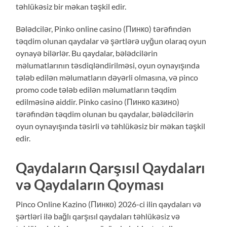
təhlükəsiz bir məkan təşkil edir.
Bələdcilər, Pinko online casino (Пинко) tərəfindən
təqdim olunan qaydalar və şərtlərə uyğun olaraq oyun
oynayə bilərlər. Bu qaydalar, bələdcilərin
məlumatlarının təsdiqləndirilməsi, oyun oynayışında
tələb edilən məlumatların dəyərli olmasına, və pinco
promo code tələb edilən məlumatların təqdim
edilməsinə aiddir. Pinko casino (Пинко казино)
tərəfindən təqdim olunan bu qaydalar, bələdcilərin
oyun oynayışında təsirli və təhlükəsiz bir məkan təşkil
edir.
Qaydaların Qarşısıl Qaydaları
və Qaydaların Qoyması
Pinco Online Kazino (Пинко) 2026-ci ilin qaydaları və
şərtləri ilə bağlı qarşısıl qaydaları təhlükəsiz və