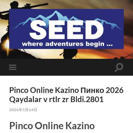
SEED
検
モ
索
バ
フ
イ
ィ
ル
ー
Pinco Online Kazino Пинко 2026
メ
ル
ニ
Qaydalar v rtlr zr Bldi.2801
ド
ュ
を
ー
切
を
2026年5月14日
り
切
替
り
え
Pinco Online Kazino
替
る
え