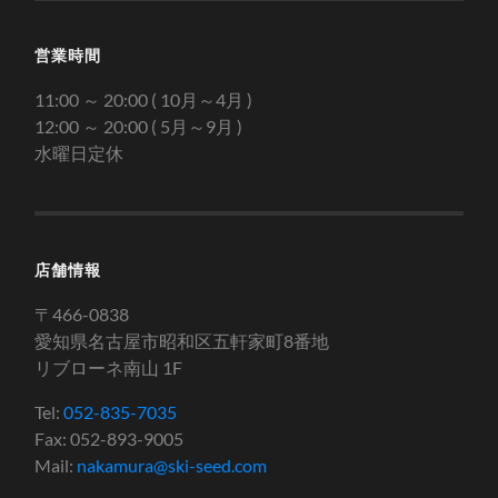
営業時間
11:00 ～ 20:00 ( 10月～4月 )
12:00 ～ 20:00 ( 5月～9月 )
水曜日定休
店舗情報
〒466-0838
愛知県名古屋市昭和区五軒家町8番地
リブローネ南山 1F
Tel:
052-835-7035
Fax: 052-893-9005
Mail:
nakamura@ski-seed.com