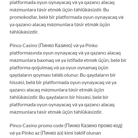
platformada oyun oynayacaq və ya qazancı alacaq
məzmunlara təsir etmək üçün təhlükəsizdir. Bu
promokodlar, belə bir platformada oyun oynayacaq və
ya qazancı alacaq məzmunlara təsir etmək üçün
təhlükəsizdir.
Pinco Casino (Пинко Казино) və ya Pinko
platformasında oyun oynayacaq və ya qazancı alacaq
məzmunlara baxmaq və ya istifadə etmək üçün, belə bir
platforma qoşulmaq və ya oyun oynamaq üçün
qaydaların qoyması tələb olunur. Bu qaydaların bir
hissəsi, belə bir platformada oyun oynayacaq və ya
qazancı alacaq məzmunlara təsir etmək üçün
təhlükəsizdir. Bu qaydaların bir hissəsi, belə bir
platformada oyun oynayacaq və ya qazancı alacaq
məzmunlara təsir etmək üçün təhlükəsizdir.
Pinco Casino promo code (Пинко Казино промо код)
və ya Pinko az (Пинко аз) kimi təklif olunan