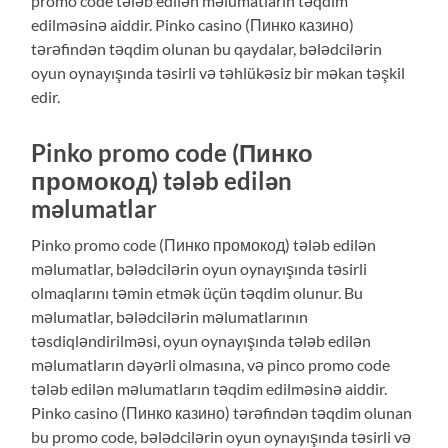
promo code tələb edilən məlumatların təqdim
edilməsinə aiddir. Pinko casino (Пинко казино)
tərəfindən təqdim olunan bu qaydalar, bələdcilərin
oyun oynayışında təsirli və təhlükəsiz bir məkan təşkil
edir.
Pinko promo code (Пинко
промокод) tələb edilən
məlumatlar
Pinko promo code (Пинко промокод) tələb edilən
məlumatlar, bələdcilərin oyun oynayışında təsirli
olmaqlarını təmin etmək üçün təqdim olunur. Bu
məlumatlar, bələdcilərin məlumatlarının
təsdiqləndirilməsi, oyun oynayışında tələb edilən
məlumatların dəyərli olmasına, və pinco promo code
tələb edilən məlumatların təqdim edilməsinə aiddir.
Pinko casino (Пинко казино) tərəfindən təqdim olunan
bu promo code, bələdcilərin oyun oynayışında təsirli və