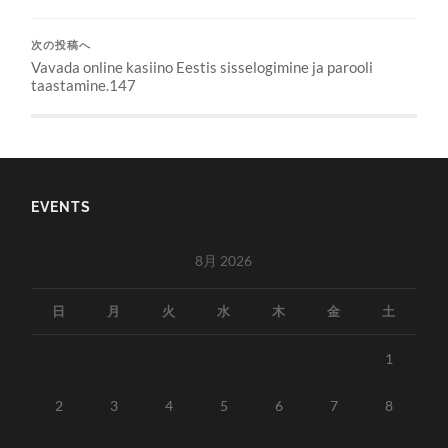
次の投稿へ
Vavada online kasiino Eestis sisselogimine ja parooli
taastamine.147
EVENTS
8月 2026
日
月
火
水
木
金
土
1
2
3
4
5
6
7
8