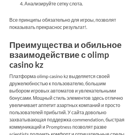
Анализируйте сетку слота.
Все принципы обязательно для игроы, позволят
показывать прекраснос результат!.
Преимущества и обильное
взаимодействие с olimp
casino kz
Платформа olimp casino kz выделяется своей
дружелюбностью к пользователю, большим
выбором игровых автоматов и увлекательными
бонусами. Мощный стиль элементов здесь отлично
увеличивает аппетит азартных компаний и просто
пользователей прибытий. У сайта довольно
захватывающая поддержка commendation, быстрая
коммуникаций и Promptness позволят разве
scientists получить комфорт и отрицательные среды