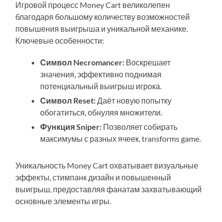
Игровой процесс Money Cart великолепен
благодаря большому количеству возможностей
повышения выигрыша и уникальной механике.
Ключевые особенности:
Символ Necromancer:
Воскрешает
значения, эффективно поднимая
потенциальный выигрыш игрока.
Символ Reset:
Даёт новую попытку
обогатиться, обнуляя множители.
Функция Sniper:
Позволяет собирать
максимумы с разных ячеек, transforms game.
Уникальность Money Cart охватывает визуальные
эффекты, стимпанк дизайн и повышенный
выигрыш, предоставляя фанатам захватывающий
основные элементы игры.