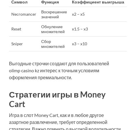
Символ
Функция
Коэффициент выигрыша
Воскрешение
Necromancer
x2 – x5
значений
Обнуление
Reset
x1.5 – x3
множителей
Сбор
Sniper
x3 – x10
множителей
Выгодные строчки создают для пользователей
olimp casino kz интерес к точным условиям
оформления премиальности.
Стратегии игры в Money
Cart
Игра в слот Money Cart, как и в любое другое
азартное развлечение, требует определенной
стратегии. Важно помнить о высокой волатильности