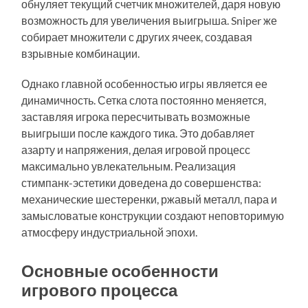
обнуляет текущий счетчик множителей, даря новую
возможность для увеличения выигрыша. Sniper же
собирает множители с других ячеек, создавая
взрывные комбинации.
Однако главной особенностью игры является ее
динамичность. Сетка слота постоянно меняется,
заставляя игрока пересчитывать возможные
выигрыши после каждого тика. Это добавляет
азарту и напряжения, делая игровой процесс
максимально увлекательным. Реализация
стимпанк-эстетики доведена до совершенства:
механические шестеренки, ржавый металл, пара и
замысловатые конструкции создают неповторимую
атмосферу индустриальной эпохи.
Основные особенности
игрового процесса