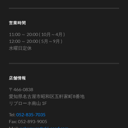
営業時間
11:00 ～ 20:00 ( 10月～4月 )
12:00 ～ 20:00 ( 5月～9月 )
水曜日定休
店舗情報
〒466-0838
愛知県名古屋市昭和区五軒家町8番地
リブローネ南山 1F
Tel:
052-835-7035
Fax: 052-893-9005