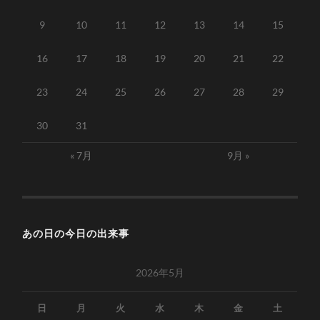
9
10
11
12
13
14
15
16
17
18
19
20
21
22
23
24
25
26
27
28
29
30
31
« 7月
9月 »
あの日の今日の出来事
2026年5月
日
月
火
水
木
金
土