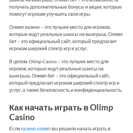
получать дополнительные бонусы и акции, которые
помогут игрокам улучшить свои игры.
Олимп казино – это лучшее место для игроков,
которые ищут реальные шансы на выигрыш. Олимп
бет – это официальный сайт, который предлагает
игрокам широкий спектр игр и услуг.
В целом, Olimp Casino – это лучшее место для
игроков, которые ищут реальные шансы на
выигрыш. Олимп бет – это официальный сайт,
который предлагает игрокам широкий спектр игр и
услуг, а также безопасность и конфиденциальность.
Как начать играть в Olimp
Casino
Если
казино олимп
вы решили начать играть в