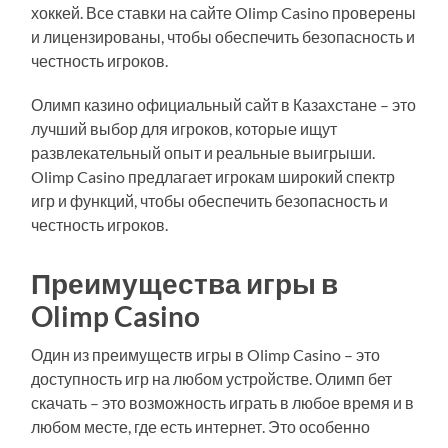
хоккей. Все ставки на сайте Olimp Casino проверены
и лицензированы, чтобы обеспечить безопасность и
честность игроков.
Олимп казино официальный сайт в Казахстане – это
лучший выбор для игроков, которые ищут
развлекательный опыт и реальные выигрыши.
Olimp Casino предлагает игрокам широкий спектр
игр и функций, чтобы обеспечить безопасность и
честность игроков.
Преимущества игры в
Olimp Casino
Один из преимуществ игры в Olimp Casino – это
доступность игр на любом устройстве. Олимп бет
скачать – это возможность играть в любое время и в
любом месте, где есть интернет. Это особенно