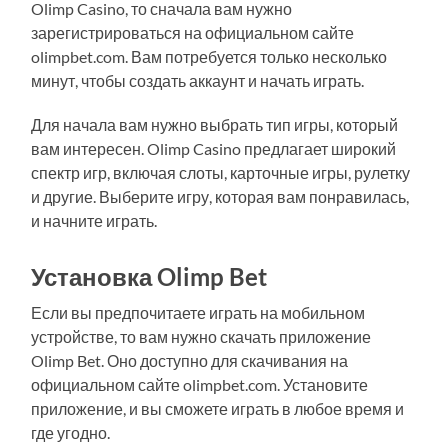
Olimp Casino, то сначала вам нужно
зарегистрироваться на официальном сайте
olimpbet.com. Вам потребуется только несколько
минут, чтобы создать аккаунт и начать играть.
Для начала вам нужно выбрать тип игры, который
вам интересен. Olimp Casino предлагает широкий
спектр игр, включая слоты, карточные игры, рулетку
и другие. Выберите игру, которая вам понравилась,
и начните играть.
Установка Olimp Bet
Если вы предпочитаете играть на мобильном
устройстве, то вам нужно скачать приложение
Olimp Bet. Оно доступно для скачивания на
официальном сайте olimpbet.com. Установите
приложение, и вы сможете играть в любое время и
где угодно.