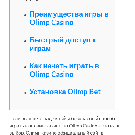
Преимущества игры в
Olimp Casino
Быстрый доступ к
играм
Как начать играть в
Olimp Casino
Установка Olimp Bet
Если вы ищете надежный и безопасный способ
играть в онлайн-казино, то Olimp Casino – это ваш
выбор. Олимп казино официальный сайт в