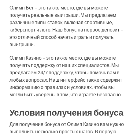
Олимп Бет – это также место, где вы можете
получать реальные выигрыши. Мы предлагаем
различные типы ставок, включая спортивные,
киберспорт и лото. Наш бонус на первое депозит –
это отличный способ начать играть и получать
выигрыши.
Олимп Казино – это также место, где вы можете
получать поддержку от наших специалистов. Мы
предлагаем 24/7 поддержку, чтобы помочь вам в
любых вопросах. Наш интерфейс также содержит
информацию о правилах и условиях, чтобы вы
могли быть уверены в том, что играете безопасно.
Условия получения бонуса
Для получения бонуса от Олимп Казино вам нужно
выполнить несколько простых шагов. В первую