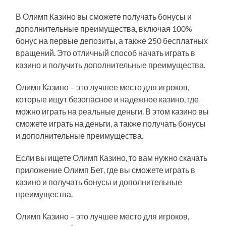
В Олимп Казино вы сможете получать бонусы и
дополнительные преимущества, включая 100%
бонус на первые депозиты, а также 250 бесплатных
вращений. Это отличный способ начать играть в
казино и получить дополнительные преимущества.
Олимп Казино – это лучшее место для игроков,
которые ищут безопасное и надежное казино, где
можно играть на реальные деньги. В этом казино вы
сможете играть на деньги, а также получать бонусы
и дополнительные преимущества.
Если вы ищете Олимп Казино, то вам нужно скачать
приложение Олимп Бет, где вы сможете играть в
казино и получать бонусы и дополнительные
преимущества.
Олимп Казино – это лучшее место для игроков,