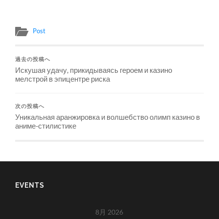
Post
過去の投稿へ
Искушая удачу, прикидываясь героем и казино
мелстрой в эпицентре риска
次の投稿へ
Уникальная аранжировка и волшебство олимп казино в
аниме-стилистике
EVENTS
8月 2026