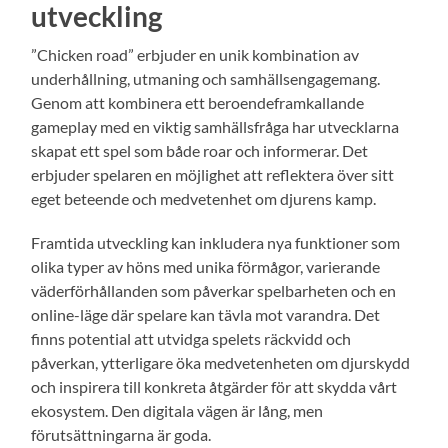
utveckling
”Chicken road” erbjuder en unik kombination av
underhållning, utmaning och samhällsengagemang.
Genom att kombinera ett beroendeframkallande
gameplay med en viktig samhällsfråga har utvecklarna
skapat ett spel som både roar och informerar. Det
erbjuder spelaren en möjlighet att reflektera över sitt
eget beteende och medvetenhet om djurens kamp.
Framtida utveckling kan inkludera nya funktioner som
olika typer av höns med unika förmågor, varierande
väderförhållanden som påverkar spelbarheten och en
online-läge där spelare kan tävla mot varandra. Det
finns potential att utvidga spelets räckvidd och
påverkan, ytterligare öka medvetenheten om djurskydd
och inspirera till konkreta åtgärder för att skydda vårt
ekosystem. Den digitala vägen är lång, men
förutsättningarna är goda.