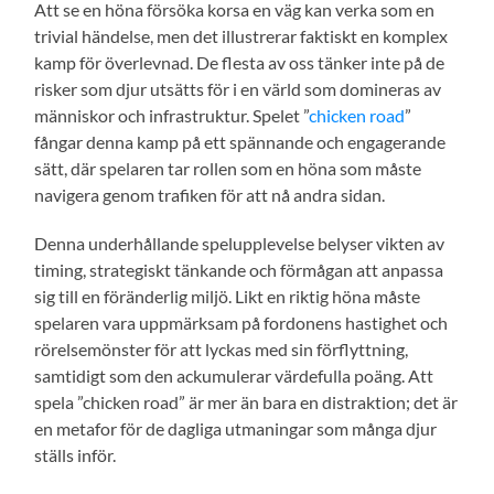
Att se en höna försöka korsa en väg kan verka som en
trivial händelse, men det illustrerar faktiskt en komplex
kamp för överlevnad. De flesta av oss tänker inte på de
risker som djur utsätts för i en värld som domineras av
människor och infrastruktur. Spelet ”
chicken road
”
fångar denna kamp på ett spännande och engagerande
sätt, där spelaren tar rollen som en höna som måste
navigera genom trafiken för att nå andra sidan.
Denna underhållande spelupplevelse belyser vikten av
timing, strategiskt tänkande och förmågan att anpassa
sig till en föränderlig miljö. Likt en riktig höna måste
spelaren vara uppmärksam på fordonens hastighet och
rörelsemönster för att lyckas med sin förflyttning,
samtidigt som den ackumulerar värdefulla poäng. Att
spela ”chicken road” är mer än bara en distraktion; det är
en metafor för de dagliga utmaningar som många djur
ställs inför.