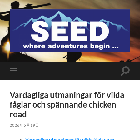
SEED
検
モ
索
バ
フ
イ
ィ
ル
ー
Vardagliga utmaningar för vilda
メ
ル
ニ
fåglar och spännande chicken
ド
ュ
を
ー
road
切
を
り
切
替
り
2026年5月19日
え
替
る
え
Vardagliga utmaningar för vilda fåglar och