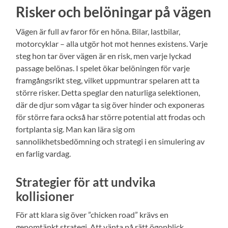
Risker och belöningar på vägen
Vägen är full av faror för en höna. Bilar, lastbilar,
motorcyklar – alla utgör hot mot hennes existens. Varje
steg hon tar över vägen är en risk, men varje lyckad
passage belönas. I spelet ökar belöningen för varje
framgångsrikt steg, vilket uppmuntrar spelaren att ta
större risker. Detta speglar den naturliga selektionen,
där de djur som vågar ta sig över hinder och exponeras
för större fara också har större potential att frodas och
fortplanta sig. Man kan lära sig om
sannolikhetsbedömning och strategi i en simulering av
en farlig vardag.
Strategier för att undvika
kollisioner
För att klara sig över ”chicken road” krävs en
genomtänkt strategi. Att vänta på rätt ögonblick,