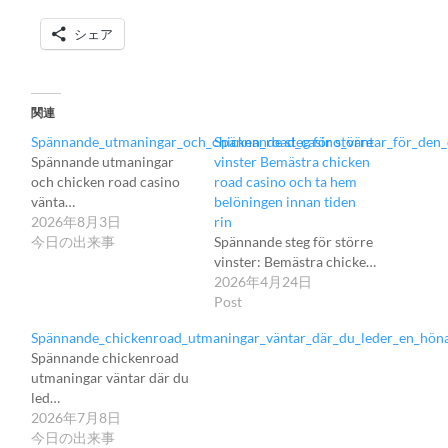
シェア
関連
Spännande_utmaningar_och_chicken_road_casino_väntar_för_den_
Spännande steg för större
Spännande utmaningar
vinster Bemästra chicken
och chicken road casino
road casino och ta hem
vänta…
belöningen innan tiden
2026年8月3日
rin
今日の出来事
Spännande steg för större
vinster: Bemästra chicke…
2026年4月24日
Post
Spännande_chickenroad_utmaningar_väntar_där_du_leder_en_höna
Spännande chickenroad
utmaningar väntar där du
led…
2026年7月8日
今日の出来事