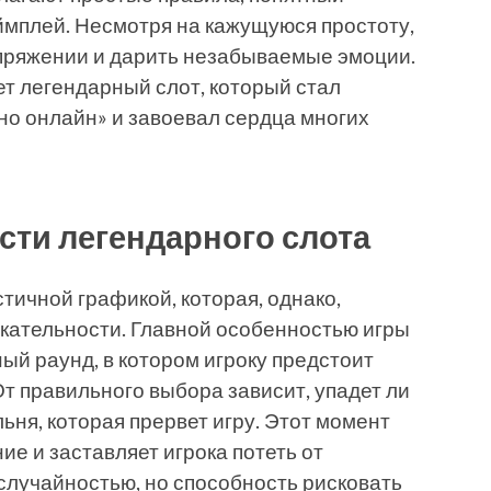
мплей. Несмотря на кажущуюся простоту,
апряжении и дарить незабываемые эмоции.
т легендарный слот, который стал
но онлайн» и завоевал сердца многих
сти легендарного слота
тичной графикой, которая, однако,
екательности. Главной особенностью игры
й раунд, в котором игроку предстоит
От правильного выбора зависит, упадет ли
ьня, которая прервет игру. Этот момент
е и заставляет игрока потеть от
случайностью, но способность рисковать