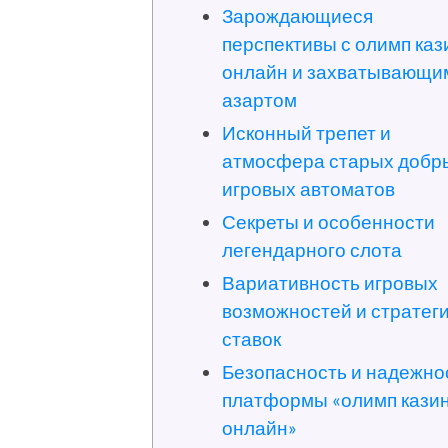
Зарождающиеся
перспективы с олимп каз
онлайн и захватывающи
азартом
Исконный трепет и
атмосфера старых добр
игровых автоматов
Секреты и особенности
легендарного слота
Вариативность игровых
возможностей и стратег
ставок
Безопасность и надежно
платформы «олимп кази
онлайн»