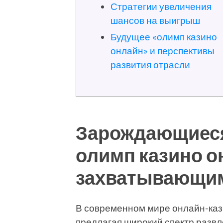
Стратегии увеличения
шансов на выигрыш
Будущее «олимп казино
онлайн» и перспективы
развития отрасли
Зарождающиеся
олимп казино о
захватывающим
В современном мире онлайн-каз
предлагая широкий спектр развл