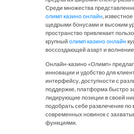
Среди множества представленны
олимп казино онлайн
, известно
щедрыми бонусами и высоким ур
пространство привлекает польз
крупный
олимп казино онлайн
ку
воссоздающей азарт и волнение
Онлайн-казино «Олимп» предлага
инновации и удобство для клиен
интерфейсу, доступности с разл
поддержке, платформа быстро з
лидирующие позиции в своей ни
подобрать себе развлечение по в
современных новинок с захват
функциями.