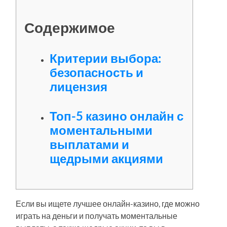
Содержимое
Критерии выбора:
безопасность и
лицензия
Топ-5 казино онлайн с
моментальными
выплатами и
щедрыми акциями
Если вы ищете лучшее онлайн-казино, где можно
играть на деньги и получать моментальные