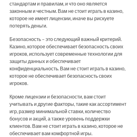
стандартам и правилам, и что оно является
законным и честным. Вам не стоит играть в казино,
которое не имеет лицензии, иначе вы рискуете
потерять деньги.
Безопасность – это следующий важный критерий.
Казино, которое обеспечивает безопасность своих
игроков, использует современные технологии для
защиты данных и обеспечивает
конфиденциальность. Вам не стоит играть в казино,
которое не обеспечивает безопасность своих
игроков.
Кроме лицензии и безопасности, вам стоит
учитывать и другие факторы, такие как ассортимент
игр, размер минимальной ставки, количество
бонусов и акций, а также уровень поддержки
клиентов. Вам не стоит играть в казино, которое не
обеспечивает вам комфортной игры.