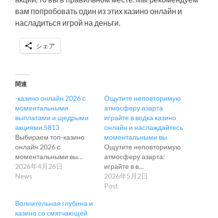
вам попробовать один из этих казино онлайн и
насладиться игрой на деньги.
シェア
関連
-казино онлайн 2026 с
Ощутите неповторимую
моментальными
атмосферу азарта
выплатами и щедрыми
играйте в водка казино
акциями.5813
онлайн и наслаждайтесь
Выбираем топ-казино
моментальными вы
онлайн 2026 с
Ощутите неповторимую
моментальными вы…
атмосферу азарта:
2026年4月26日
играйте в в…
News
2026年5月2日
Post
Волнительная глубина и
казино со смягчающей