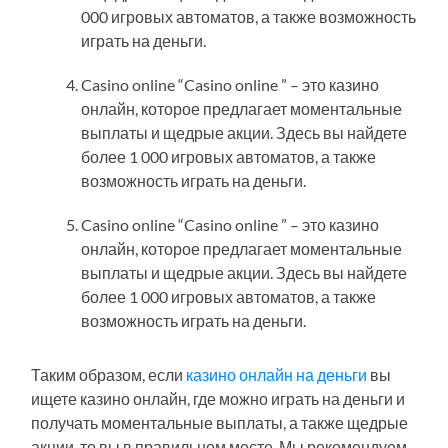
000 игровых автоматов, а также возможность
играть на деньги.
Casino online “Casino online ” – это казино
онлайн, которое предлагает моментальные
выплаты и щедрые акции. Здесь вы найдете
более 1 000 игровых автоматов, а также
возможность играть на деньги.
Casino online “Casino online ” – это казино
онлайн, которое предлагает моментальные
выплаты и щедрые акции. Здесь вы найдете
более 1 000 игровых автоматов, а также
возможность играть на деньги.
Таким образом, если
казино онлайн на деньги
вы
ищете казино онлайн, где можно играть на деньги и
получать моментальные выплаты, а также щедрые
акции, то вы в правильном месте. Мы рекомендуем