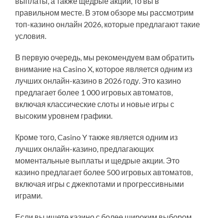
выплаты, а также щедрые акции, то вы в
правильном месте. В этом обзоре мы рассмотрим
топ-казино онлайн 2026, которые предлагают такие
условия.
В первую очередь, мы рекомендуем вам обратить
внимание на Casino X, которое является одним из
лучших онлайн-казино в 2026 году. Это казино
предлагает более 1 000 игровых автоматов,
включая классические слоты и новые игры с
высоким уровнем графики.
Кроме того, Casino Y также является одним из
лучших онлайн-казино, предлагающих
моментальные выплаты и щедрые акции. Это
казино предлагает более 500 игровых автоматов,
включая игры с джекпотами и прогрессивными
играми.
Если вы ищете казино с более широким выбором