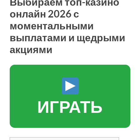
Выбираем топ-казино
る
онлайн 2026 с
моментальными
выплатами и щедрыми
акциями
ИГРАТЬ