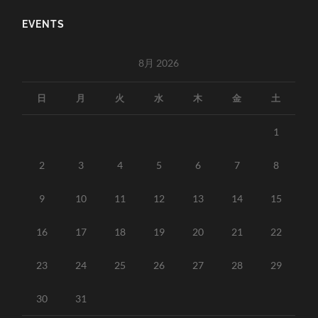
EVENTS
8月 2026
日
月
火
水
木
金
土
1
2
3
4
5
6
7
8
9
10
11
12
13
14
15
16
17
18
19
20
21
22
23
24
25
26
27
28
29
30
31