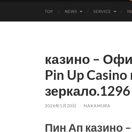
TOP
NEWS
SERVICE
I
казино – Оф
Pin Up Casino
зеркало.1296 
2026年5月20日
/
NAKAMURA
Пин Ап казино 