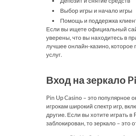
Депозит и снятие средств
Выбор игры и начало игры
Помощь и поддержка клиен
Если вы ищете официальный сайт
уверены, что вы находитесь в пр
лучшее онлайн-казино, которое 
услуг.
Вход на зеркало Pi
Pin Up Casino – это популярное 
игрокам широкий спектр игр, вкл
другие. Если вы хотите играть в
заблокирован, то зеркало – это 