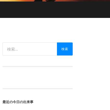
検
索:
最近の今日の出来事