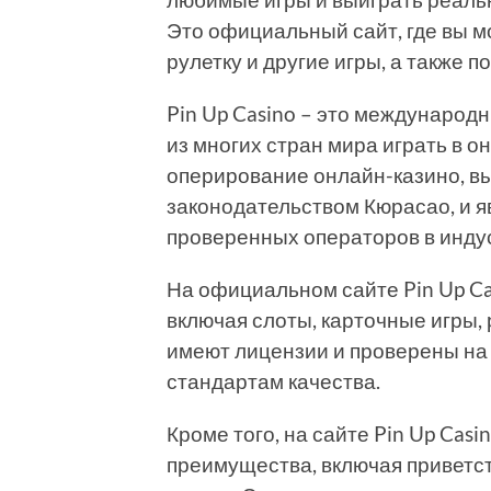
Это официальный сайт, где вы мо
рулетку и другие игры, а также 
Pin Up Casino – это международ
из многих стран мира играть в о
оперирование онлайн-казино, вы
законодательством Кюрасао, и я
проверенных операторов в инду
На официальном сайте Pin Up Cas
включая слоты, карточные игры, р
имеют лицензии и проверены н
стандартам качества.
Кроме того, на сайте Pin Up Cas
преимущества, включая приветс