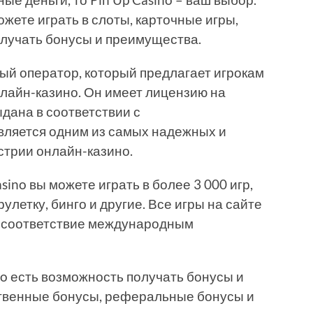
жете играть в слоты, карточные игры,
получать бонусы и преимущества.
ный оператор, который предлагает игрокам
нлайн-казино. Он имеет лицензию на
дана в соответствии с
вляется одним из самых надежных и
стрии онлайн-казино.
ino вы можете играть в более 3 000 игр,
улетку, бинго и другие. Все игры на сайте
а соответствие международным
ino есть возможность получать бонусы и
твенные бонусы, реферальные бонусы и