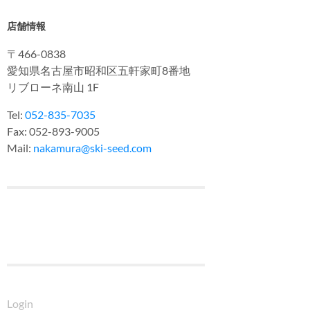
店舗情報
〒466-0838
愛知県名古屋市昭和区五軒家町8番地
リブローネ南山 1F
Tel:
052-835-7035
Fax: 052-893-9005
Mail:
nakamura@ski-seed.com
Login