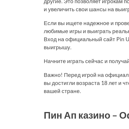
другие. Это позволяет игрокам 
и увеличить свои шансы на выиг
Если вы ищете надежное и прове
любимые игры и выиграть реальны
Вход на официальный сайт Pin Up
выигрышу.
Начните играть сейчас и получа
Важно! Перед игрой на официальн
вы достигли возраста 18 лет и ч
вашей стране.
Пин Ап казино – 