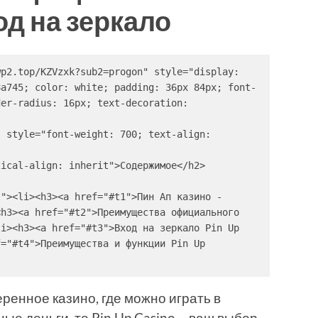
ход на зеркало
8a745; color: white; padding: 36px 84px; font-
er-radius: 16px; text-decoration: 
h3><a href="#t2">Преимущества официального 
i><h3><a href="#t3">Вход на зеркало Pin Up 
="#t4">Преимущества и функции Pin Up 
ренное казино, где можно играть в
е деньги, то Pin Up Casino – ваш выбор.