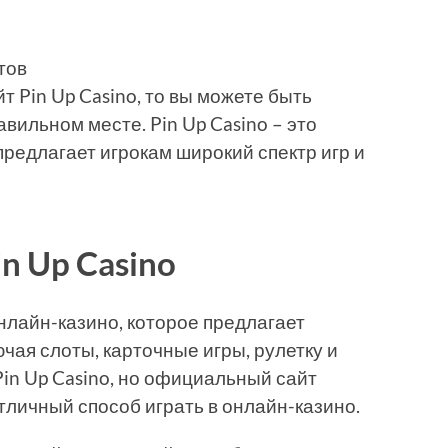
тов
 Pin Up Casino, то вы можете быть
авильном месте. Pin Up Casino – это
предлагает игрокам широкий спектр игр и
n Up Casino
онлайн-казино, которое предлагает
ючая слоты, карточные игры, рулетку и
 Pin Up Casino, но официальный сайт
отличный способ играть в онлайн-казино.