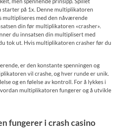
kelt, men spennende prinsipp. Spillet
 starter på 1x. Denne multiplikatoren
ts multipliseres med den nåværende
nsatsen din før multiplikatoren «crasher».
vinner du innsatsen din multiplisert med
du tok ut. Hvis multiplikatoren crasher før du
jerende, er den konstante spenningen og
plikatoren vil crashe, og hver runde er unik.
se og en følelse av kontroll. For å lykkes i
 hvordan multiplikatoren fungerer og å utvikle
n fungerer i crash casino