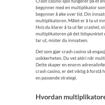
Crash casino-spill fungerer på et en
begynner med en multiplikator som
begynner å øke over tid. Din innsa
multiplikatoren. Målet er å ta ut in
Hvis du klarer å ta ut før crashet, 
multiplikatoren på det tidspunktet 
tar ut, mister du innsatsen.
Det som gjør crash casino så engas
usikkerheten. Du vet aldri når multi
Dette skaper en enorm adrenalinfølel
crash casino, er det viktig å forstå
en passende strategi.
Hvordan multiplikatore