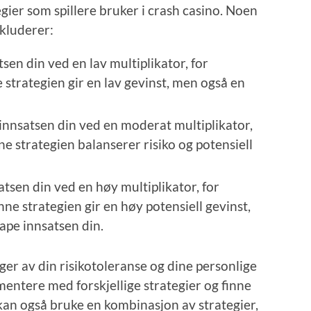
egier som spillere bruker i crash casino. Noen
kluderer:
tsen din ved en lav multiplikator, for
 strategien gir en lav gevinst, men også en
innsatsen din ved en moderat multiplikator,
ne strategien balanserer risiko og potensiell
atsen din ved en høy multiplikator, for
ne strategien gir en høy potensiell gevinst,
tape innsatsen din.
er av din risikotoleranse og dine personlige
imentere med forskjellige strategier og finne
kan også bruke en kombinasjon av strategier,