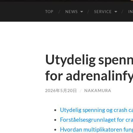
TOP
NEWS
SERVICE
I
Utydelig spenn
for adrenalinfy
2026年5月20日
/
NAKAMURA
Utydelig spenning og crash ca
Forståelsesgrunnlaget for cra
Hvordan multiplikatoren fung