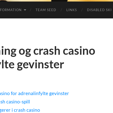
NFORMATION
TEAM SEED
LINKS
DISABLED SKI
ing og crash casino
lte gevinster
sino for adrenalinfylte gevinster
sh casino-spill
erer i crash casino