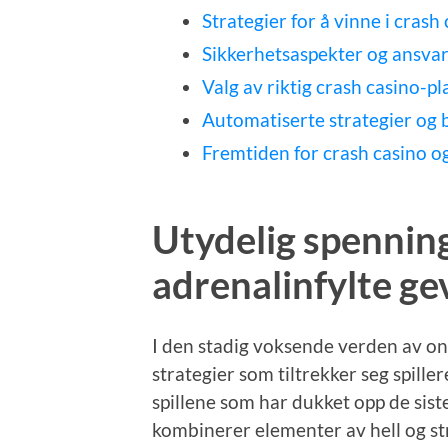
Strategier for å vinne i crash
Sikkerhetsaspekter og ansvarli
Valg av riktig crash casino-p
Automatiserte strategier og b
Fremtiden for crash casino o
Utydelig spenning
adrenalinfylte ge
I den stadig voksende verden av onl
strategier som tiltrekker seg spill
spillene som har dukket opp de siste
kombinerer elementer av hell og str