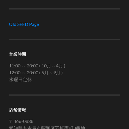
Old SEED Page
営業時間
11:00 ～ 20:00 ( 10月～4月 )
12:00 ～ 20:00 ( 5月～9月 )
水曜日定休
店舗情報
〒466-0838
愛知県名古屋市昭和区五軒家町8番地