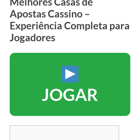
Melhores Casas de
る
Apostas Cassino –
Experiência Completa para
Jogadores
JOGAR