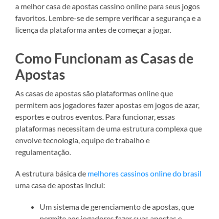
a melhor casa de apostas cassino online para seus jogos
favoritos. Lembre-se de sempre verificar a segurança e a
licença da plataforma antes de começar a jogar.
Como Funcionam as Casas de
Apostas
As casas de apostas são plataformas online que
permitem aos jogadores fazer apostas em jogos de azar,
esportes e outros eventos. Para funcionar, essas
plataformas necessitam de uma estrutura complexa que
envolve tecnologia, equipe de trabalho e
regulamentação.
A estrutura básica de
melhores cassinos online do brasil
uma casa de apostas inclui:
Um sistema de gerenciamento de apostas, que
permite aos jogadores fazer suas apostas e