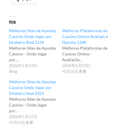
関連
Melhores Sites de Apostas
Melhores Plataformas de
Cassino Onde Jogar por
Cassino Online Avaliaes e
Dinheiro Real.1134
Opinies.1248
Melhores Sites de Apostas
Melhores Plataformas de
Cassino - Onde Jogar
Cassino Online -
por…
Avaliaçõe…
2026年5月23日
2026年5月23日
Blog
今日の出来事
Melhores Sites de Apostas
Cassino Onde Jogar por
Dinheiro Real.3322
Melhores Sites de Apostas
Cassino - Onde Jogar
por…
2026年5月27日
今日の出来事