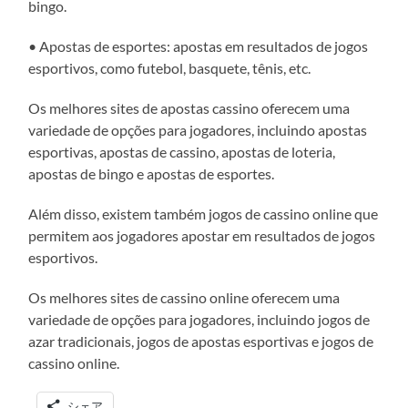
bingo.
• Apostas de esportes: apostas em resultados de jogos
esportivos, como futebol, basquete, tênis, etc.
Os melhores sites de apostas cassino oferecem uma
variedade de opções para jogadores, incluindo apostas
esportivas, apostas de cassino, apostas de loteria,
apostas de bingo e apostas de esportes.
Além disso, existem também jogos de cassino online que
permitem aos jogadores apostar em resultados de jogos
esportivos.
Os melhores sites de cassino online oferecem uma
variedade de opções para jogadores, incluindo jogos de
azar tradicionais, jogos de apostas esportivas e jogos de
cassino online.
シェア