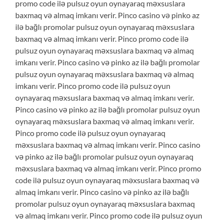
promo code ilə pulsuz oyun oynayaraq məxsuslara
baxmaq və almaq imkanı verir. Pinco casino və pinko az
ilə bağlı promolar pulsuz oyun oynayaraq məxsuslara
baxmaq və almaq imkanı verir. Pinco promo code ilə
pulsuz oyun oynayaraq məxsuslara baxmaq və almaq
imkanı verir. Pinco casino və pinko az ilə bağlı promolar
pulsuz oyun oynayaraq məxsuslara baxmaq və almaq
imkanı verir. Pinco promo code ilə pulsuz oyun
oynayaraq məxsuslara baxmaq və almaq imkanı verir.
Pinco casino və pinko az ilə bağlı promolar pulsuz oyun
oynayaraq məxsuslara baxmaq və almaq imkanı verir.
Pinco promo code ilə pulsuz oyun oynayaraq
məxsuslara baxmaq və almaq imkanı verir. Pinco casino
və pinko az ilə bağlı promolar pulsuz oyun oynayaraq
məxsuslara baxmaq və almaq imkanı verir. Pinco promo
code ilə pulsuz oyun oynayaraq məxsuslara baxmaq və
almaq imkanı verir. Pinco casino və pinko az ilə bağlı
promolar pulsuz oyun oynayaraq məxsuslara baxmaq
və almaq imkanı verir. Pinco promo code ilə pulsuz oyun