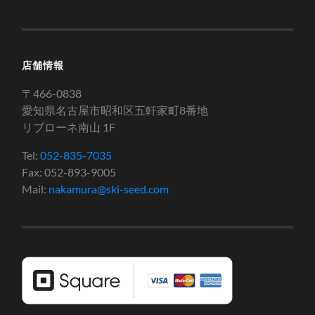
店舗情報
〒466-0838
愛知県名古屋市昭和区五軒家町8番地
リブローネ南山 1F
Tel:
052-835-7035
Fax: 052-893-9005
Mail:
nakamura@ski-seed.com