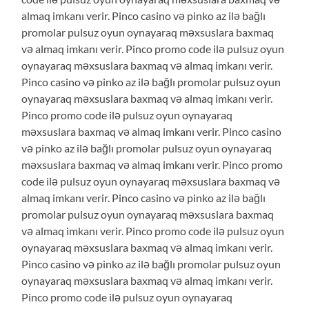
almaq imkanı verir. Pinco casino və pinko az ilə bağlı
promolar pulsuz oyun oynayaraq məxsuslara baxmaq
və almaq imkanı verir. Pinco promo code ilə pulsuz oyun
oynayaraq məxsuslara baxmaq və almaq imkanı verir.
Pinco casino və pinko az ilə bağlı promolar pulsuz oyun
oynayaraq məxsuslara baxmaq və almaq imkanı verir.
Pinco promo code ilə pulsuz oyun oynayaraq
məxsuslara baxmaq və almaq imkanı verir. Pinco casino
və pinko az ilə bağlı promolar pulsuz oyun oynayaraq
məxsuslara baxmaq və almaq imkanı verir. Pinco promo
code ilə pulsuz oyun oynayaraq məxsuslara baxmaq və
almaq imkanı verir. Pinco casino və pinko az ilə bağlı
promolar pulsuz oyun oynayaraq məxsuslara baxmaq
və almaq imkanı verir. Pinco promo code ilə pulsuz oyun
oynayaraq məxsuslara baxmaq və almaq imkanı verir.
Pinco casino və pinko az ilə bağlı promolar pulsuz oyun
oynayaraq məxsuslara baxmaq və almaq imkanı verir.
Pinco promo code ilə pulsuz oyun oynayaraq