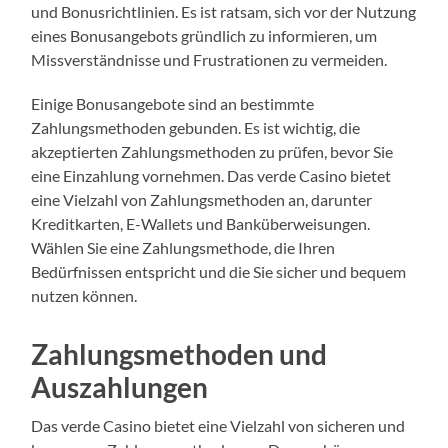
und Bonusrichtlinien. Es ist ratsam, sich vor der Nutzung
eines Bonusangebots gründlich zu informieren, um
Missverständnisse und Frustrationen zu vermeiden.
Einige Bonusangebote sind an bestimmte
Zahlungsmethoden gebunden. Es ist wichtig, die
akzeptierten Zahlungsmethoden zu prüfen, bevor Sie
eine Einzahlung vornehmen. Das verde Casino bietet
eine Vielzahl von Zahlungsmethoden an, darunter
Kreditkarten, E-Wallets und Banküberweisungen.
Wählen Sie eine Zahlungsmethode, die Ihren
Bedürfnissen entspricht und die Sie sicher und bequem
nutzen können.
Zahlungsmethoden und
Auszahlungen
Das verde Casino bietet eine Vielzahl von sicheren und