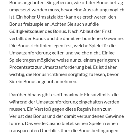
Bonusangeboten. Sie geben an, wie oft der Bonusbetrag
umgesetzt werden muss, bevor eine Auszahlung möglich
ist. Ein hoher Umsatzfaktor kann es erschweren, den
Bonus freizuspielen. Achten Sie auch auf die
Gültigkeitsdauer des Bonus. Nach Ablauf der Frist
verfällt der Bonus und die damit verbundenen Gewinne.
Die Bonusrichtlinien legen fest, welche Spiele für die
Umsatzanforderung gelten und welche nicht. Einige
Spiele tragen möglicherweise nur zu einem geringeren
Prozentsatz zur Umsatzanforderung bei. Es ist daher
wichtig, die Bonusrichtlinien sorgfältig zu lesen, bevor
Sie ein Bonusangebot annehmen.
Darüber hinaus gibt es oft maximale Einsatzlimits, die
während der Umsatzanforderung eingehalten werden
müssen. Ein Verstoß gegen diese Regeln kann zum
Verlust des Bonus und der damit verbundenen Gewinne
führen. Das verde Casino bietet seinen Spielern einen
transparenten Überblick über die Bonusbedingungen