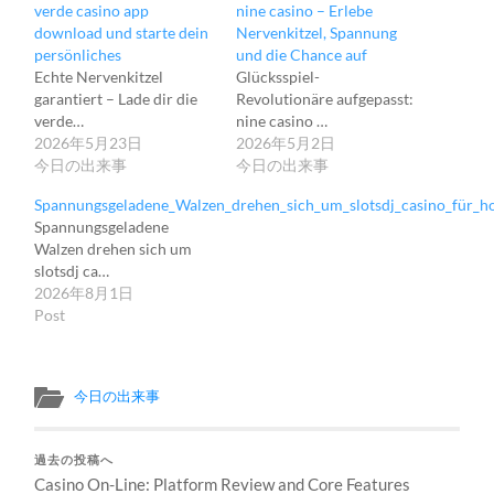
verde casino app
nine casino – Erlebe
download und starte dein
Nervenkitzel, Spannung
persönliches
und die Chance auf
Echte Nervenkitzel
Glücksspiel-
garantiert – Lade dir die
Revolutionäre aufgepasst:
verde…
nine casino …
2026年5月23日
2026年5月2日
今日の出来事
今日の出来事
Spannungsgeladene_Walzen_drehen_sich_um_slotsdj_casino_für_
Spannungsgeladene
Walzen drehen sich um
slotsdj ca…
2026年8月1日
Post
今日の出来事
過去の投稿へ
Casino On-Line: Platform Review and Core Features