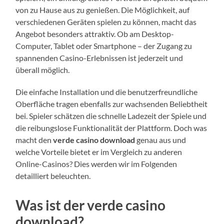
von zu Hause aus zu genießen. Die Möglichkeit, auf
verschiedenen Geräten spielen zu können, macht das
Angebot besonders attraktiv. Ob am Desktop-
Computer, Tablet oder Smartphone – der Zugang zu
spannenden Casino-Erlebnissen ist jederzeit und
überall möglich.
Die einfache Installation und die benutzerfreundliche
Oberfläche tragen ebenfalls zur wachsenden Beliebtheit
bei. Spieler schätzen die schnelle Ladezeit der Spiele und
die reibungslose Funktionalität der Plattform. Doch was
macht den
verde casino download
genau aus und
welche Vorteile bietet er im Vergleich zu anderen
Online-Casinos? Dies werden wir im Folgenden
detailliert beleuchten.
Was ist der verde casino
download?