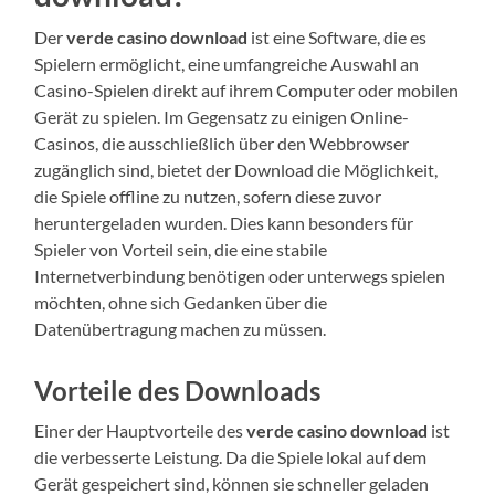
Der
verde casino download
ist eine Software, die es
Spielern ermöglicht, eine umfangreiche Auswahl an
Casino-Spielen direkt auf ihrem Computer oder mobilen
Gerät zu spielen. Im Gegensatz zu einigen Online-
Casinos, die ausschließlich über den Webbrowser
zugänglich sind, bietet der Download die Möglichkeit,
die Spiele offline zu nutzen, sofern diese zuvor
heruntergeladen wurden. Dies kann besonders für
Spieler von Vorteil sein, die eine stabile
Internetverbindung benötigen oder unterwegs spielen
möchten, ohne sich Gedanken über die
Datenübertragung machen zu müssen.
Vorteile des Downloads
Einer der Hauptvorteile des
verde casino download
ist
die verbesserte Leistung. Da die Spiele lokal auf dem
Gerät gespeichert sind, können sie schneller geladen