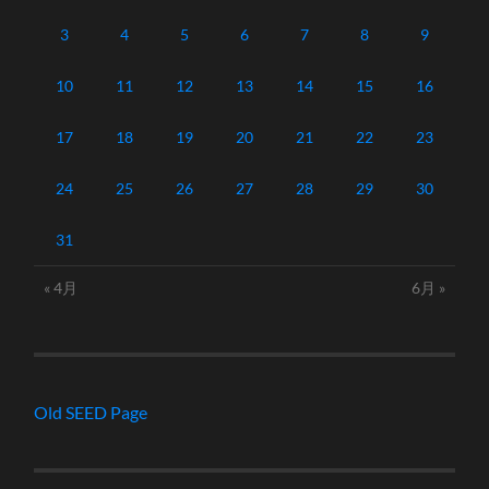
3
4
5
6
7
8
9
10
11
12
13
14
15
16
17
18
19
20
21
22
23
24
25
26
27
28
29
30
31
« 4月
6月 »
Old SEED Page