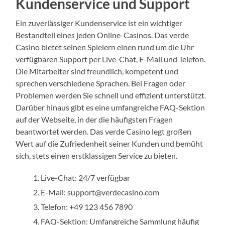
Kundenservice und Support
Ein zuverlässiger Kundenservice ist ein wichtiger
Bestandteil eines jeden Online-Casinos. Das verde
Casino bietet seinen Spielern einen rund um die Uhr
verfügbaren Support per Live-Chat, E-Mail und Telefon.
Die Mitarbeiter sind freundlich, kompetent und
sprechen verschiedene Sprachen. Bei Fragen oder
Problemen werden Sie schnell und effizient unterstützt.
Darüber hinaus gibt es eine umfangreiche FAQ-Sektion
auf der Webseite, in der die häufigsten Fragen
beantwortet werden. Das verde Casino legt großen
Wert auf die Zufriedenheit seiner Kunden und bemüht
sich, stets einen erstklassigen Service zu bieten.
Live-Chat: 24/7 verfügbar
E-Mail:
support@verdecasino.com
Telefon: +49 123 456 7890
FAQ-Sektion: Umfangreiche Sammlung häufig