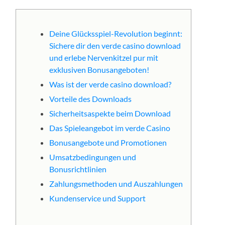
る
Deine Glücksspiel-Revolution beginnt:
Sichere dir den verde casino download
und erlebe Nervenkitzel pur mit
exklusiven Bonusangeboten!
Was ist der verde casino download?
Vorteile des Downloads
Sicherheitsaspekte beim Download
Das Spieleangebot im verde Casino
Bonusangebote und Promotionen
Umsatzbedingungen und
Bonusrichtlinien
Zahlungsmethoden und Auszahlungen
Kundenservice und Support