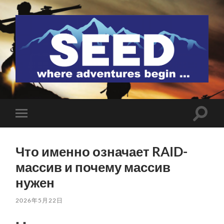
SEED
検
モ
索
バ
フ
イ
ィ
ル
ー
Что именно означает RAID-
メ
ル
ニ
массив и почему массив
ド
ュ
を
ー
нужен
切
を
り
切
替
り
2026年5月22日
え
替
る
え