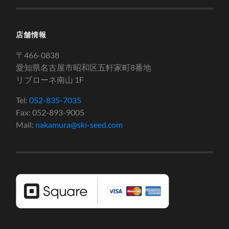
店舗情報
〒466-0838
愛知県名古屋市昭和区五軒家町8番地
リブローネ南山 1F
Tel:
052-835-7035
Fax: 052-893-9005
Mail:
nakamura@ski-seed.com