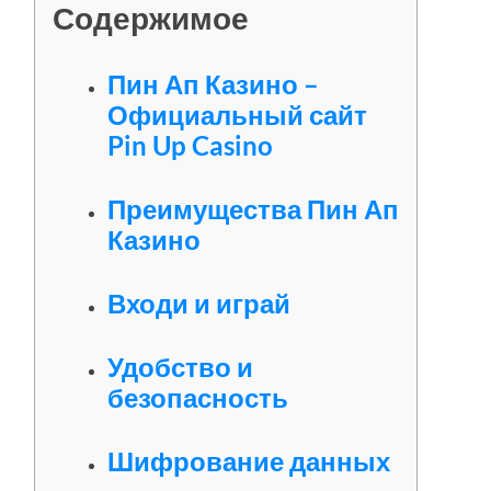
Содержимое
Пин Ап Казино –
Официальный сайт
Pin Up Casino
Преимущества Пин Ап
Казино
Входи и играй
Удобство и
безопасность
Шифрование данных