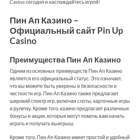
Casino сегодня и наслаждайтесь игрой!
Пин Ап Казино –
Официальный сайт Pin Up
Casino
Преимущества Пин Ап Казино
Одним из основных преимуществ Пин Ап Казино
является его официальный статус. Это означает,
что вы можете быть уверены в безопасности и
честности игр. Пин Ап Казино также предлагает
широкий спектр игр, включая слоты, карточные игры
и рулетку. Кроме того, казино предлагает различные
бонусы и акции, которые могут помочь вам начать
играть и получать выигрыш.
Кроме того, Пин Ап Казино имеет простой и удобный