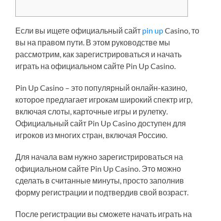
Если вы ищете официальный сайт
pin up
Casino, то
вы на правом пути. В этом руководстве мы
рассмотрим, как зарегистрироваться и начать
играть на официальном сайте Pin Up Casino.
Pin Up Casino – это популярный онлайн-казино,
которое предлагает игрокам широкий спектр игр,
включая слоты, карточные игры и рулетку.
Официальный сайт Pin Up Casino доступен для
игроков из многих стран, включая Россию.
Для начала вам нужно зарегистрироваться на
официальном сайте Pin Up Casino. Это можно
сделать в считанные минуты, просто заполнив
форму регистрации и подтвердив свой возраст.
После регистрации вы сможете начать играть на