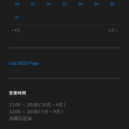
24
25
26
27
28
29
30
31
« 4月
6月 »
Old SEED Page
営業時間
11:00 ～ 20:00 ( 10月～4月 )
12:00 ～ 20:00 ( 5月～9月 )
水曜日定休