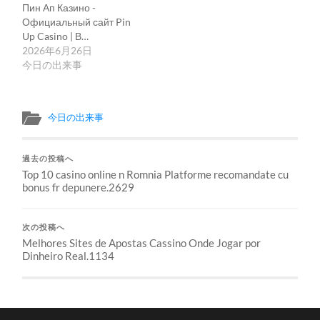
Пин Ап Казино -
Официальный сайт Pin
Up Casino | В…
2026年6月26日
今日の出来事
今日の出来事
過去の投稿へ
Top 10 casino online n Romnia Platforme recomandate cu
bonus fr depunere.2629
次の投稿へ
Melhores Sites de Apostas Cassino Onde Jogar por
Dinheiro Real.1134