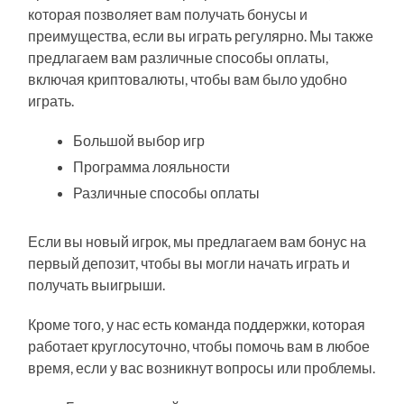
которая позволяет вам получать бонусы и
преимущества, если вы играть регулярно. Мы также
предлагаем вам различные способы оплаты,
включая криптовалюты, чтобы вам было удобно
играть.
Большой выбор игр
Программа лояльности
Различные способы оплаты
Если вы новый игрок, мы предлагаем вам бонус на
первый депозит, чтобы вы могли начать играть и
получать выигрыши.
Кроме того, у нас есть команда поддержки, которая
работает круглосуточно, чтобы помочь вам в любое
время, если у вас возникнут вопросы или проблемы.