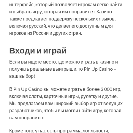
интерфейс, который позволяет игрокам легко найти
и выбрать игру, которая им понравится. Казино
также предлагает поддержку нескольких языков,
включая русский, что делает его доступным для
игроков из России и других стран.
Входи и играй
Если вы ищете место, где можно играть в казино и
получать реальные выигрыши, то Pin Up Casino –
ваш выбор!
В Pin Up Casino вы можете играть в более 3 000 игр,
включая слоты, карточные игры, рулетку и другие.
Мы предлагаем вам широкий выбор игр от ведущих
разработчиков, чтобы вы могли найти игру, которая
вам понравится.
Кроме того, у нас есть программа лояльности,