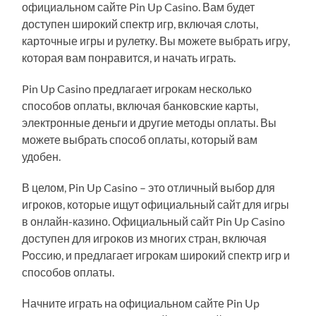
официальном сайте Pin Up Casino. Вам будет
доступен широкий спектр игр, включая слоты,
карточные игры и рулетку. Вы можете выбрать игру,
которая вам понравится, и начать играть.
Pin Up Casino предлагает игрокам несколько
способов оплаты, включая банковские карты,
электронные деньги и другие методы оплаты. Вы
можете выбрать способ оплаты, который вам
удобен.
В целом, Pin Up Casino – это отличный выбор для
игроков, которые ищут официальный сайт для игры
в онлайн-казино. Официальный сайт Pin Up Casino
доступен для игроков из многих стран, включая
Россию, и предлагает игрокам широкий спектр игр и
способов оплаты.
Начните играть на официальном сайте Pin Up