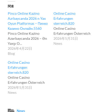
関連
Pinco Online Kazino
Online Casino
Azrbaycanda 2026 n Yax
Erfahrungen
Oyun Platformas – Пинко
sterreich.820
Казино Онлайн.5560
Online Casino
Pinco Online Kazino
Erfahrungen Österreich
Azərbaycanda 2026 – Ən
2026年5月31日
Yaxşı O…
News
2026年4月22日
Blog
Online Casino
Erfahrungen
sterreich.820
Online Casino
Erfahrungen Österreich
2026年5月31日
News
News