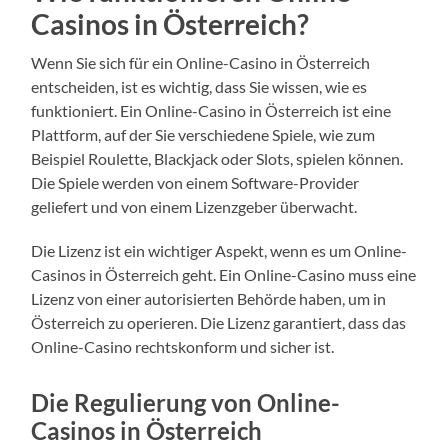
Casinos in Österreich?
Wenn Sie sich für ein Online-Casino in Österreich
entscheiden, ist es wichtig, dass Sie wissen, wie es
funktioniert. Ein Online-Casino in Österreich ist eine
Plattform, auf der Sie verschiedene Spiele, wie zum
Beispiel Roulette, Blackjack oder Slots, spielen können.
Die Spiele werden von einem Software-Provider
geliefert und von einem Lizenzgeber überwacht.
Die Lizenz ist ein wichtiger Aspekt, wenn es um Online-
Casinos in Österreich geht. Ein Online-Casino muss eine
Lizenz von einer autorisierten Behörde haben, um in
Österreich zu operieren. Die Lizenz garantiert, dass das
Online-Casino rechtskonform und sicher ist.
Die Regulierung von Online-
Casinos in Österreich