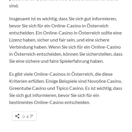
sind.
Insgesamt ist es wichtig, dass Sie sich gut informieren,
bevor Sie sich für ein Online-Casino in Österreich
entscheiden. Ein Online-Casino in Österreich sollte eine
Lizenz haben, sicher und fair sein, und eine sichere
Verbindung haben. Wenn Sie sich für ein Online-Casino
in Österreich entscheiden, können Sie sicherstellen, dass
Sie eine sichere und faire Spielerfahrung haben.
Es gibt viele Online-Casinos in Österreich, die diese
Kriterien erfüllen. Einige Beispiele sind Novoline Casino,
Greentube Casino und Tipico Casino. Es ist wichtig, dass
Sie sich gut informieren, bevor Sie sich für ein
bestimmtes Online-Casino entscheiden.
シェア