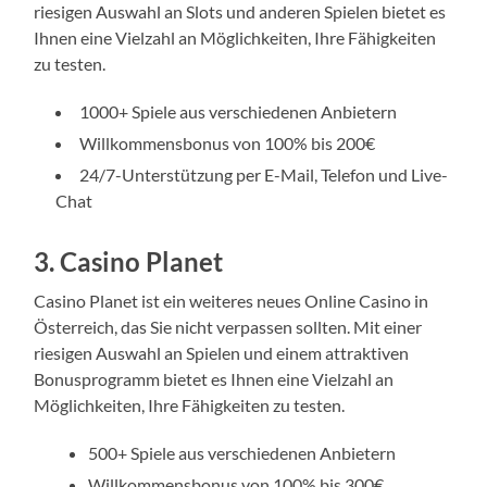
riesigen Auswahl an Slots und anderen Spielen bietet es
Ihnen eine Vielzahl an Möglichkeiten, Ihre Fähigkeiten
zu testen.
1000+ Spiele aus verschiedenen Anbietern
Willkommensbonus von 100% bis 200€
24/7-Unterstützung per E-Mail, Telefon und Live-
Chat
3. Casino Planet
Casino Planet ist ein weiteres neues Online Casino in
Österreich, das Sie nicht verpassen sollten. Mit einer
riesigen Auswahl an Spielen und einem attraktiven
Bonusprogramm bietet es Ihnen eine Vielzahl an
Möglichkeiten, Ihre Fähigkeiten zu testen.
500+ Spiele aus verschiedenen Anbietern
Willkommensbonus von 100% bis 300€