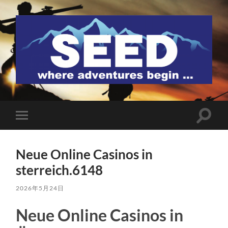
SEED
検
モ
索
バ
フ
イ
ィ
ル
ー
Neue Online Casinos in
メ
ル
ニ
sterreich.6148
ド
ュ
を
ー
切
を
2026年5月24日
り
切
替
り
え
Neue Online Casinos in
替
る
え