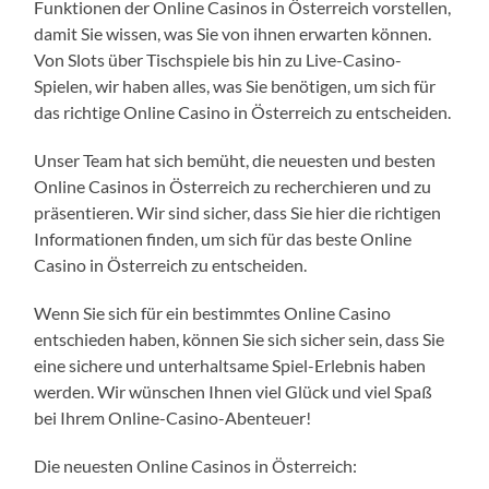
Funktionen der Online Casinos in Österreich vorstellen,
damit Sie wissen, was Sie von ihnen erwarten können.
Von Slots über Tischspiele bis hin zu Live-Casino-
Spielen, wir haben alles, was Sie benötigen, um sich für
das richtige Online Casino in Österreich zu entscheiden.
Unser Team hat sich bemüht, die neuesten und besten
Online Casinos in Österreich zu recherchieren und zu
präsentieren. Wir sind sicher, dass Sie hier die richtigen
Informationen finden, um sich für das beste Online
Casino in Österreich zu entscheiden.
Wenn Sie sich für ein bestimmtes Online Casino
entschieden haben, können Sie sich sicher sein, dass Sie
eine sichere und unterhaltsame Spiel-Erlebnis haben
werden. Wir wünschen Ihnen viel Glück und viel Spaß
bei Ihrem Online-Casino-Abenteuer!
Die neuesten Online Casinos in Österreich: