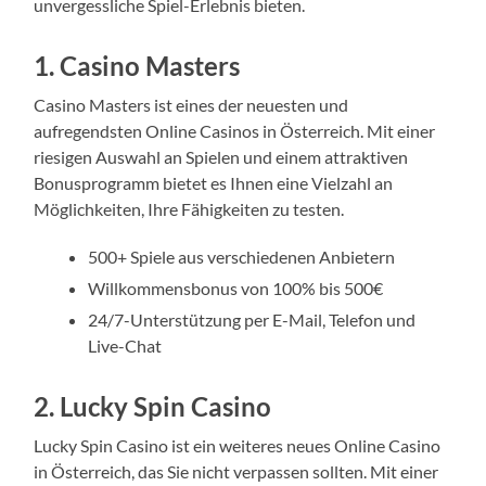
unvergessliche Spiel-Erlebnis bieten.
1. Casino Masters
Casino Masters ist eines der neuesten und
aufregendsten Online Casinos in Österreich. Mit einer
riesigen Auswahl an Spielen und einem attraktiven
Bonusprogramm bietet es Ihnen eine Vielzahl an
Möglichkeiten, Ihre Fähigkeiten zu testen.
500+ Spiele aus verschiedenen Anbietern
Willkommensbonus von 100% bis 500€
24/7-Unterstützung per E-Mail, Telefon und
Live-Chat
2. Lucky Spin Casino
Lucky Spin Casino ist ein weiteres neues Online Casino
in Österreich, das Sie nicht verpassen sollten. Mit einer