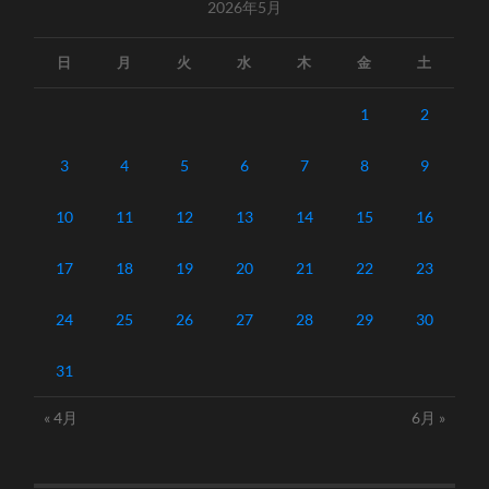
2026年5月
日
月
火
水
木
金
土
1
2
3
4
5
6
7
8
9
10
11
12
13
14
15
16
17
18
19
20
21
22
23
24
25
26
27
28
29
30
31
« 4月
6月 »