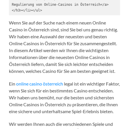
Regulierung von Online-Casinos in Österreich</a>
Wenn Sie auf der Suche nach einem neuen Online
Casino in Österreich sind, sind Sie bei uns genau richtig.
Wir haben eine Auswahl der neuesten und besten
Online Casinos in Österreich für Sie zusammengestellt.
In diesem Artikel werden wir Ihnen die wichtigsten
Informationen über die neuesten Online Casinos in
Österreich liefern, damit Sie sich leichter entscheiden
können, welches Casino für Sie am besten geeignet ist.
Ein
online casino österreich
legal ist ein wichtiger Faktor,
wenn Sie sich für ein bestimmtes Casino entscheiden.
Wir haben uns bemüht, nur die besten und sichersten
Online Casinos in Österreich zu präsentieren, die Ihnen
eine sichere und unterhaltsame Spiel-Erlebnis bieten.
Wir werden Ihnen auch die verschiedenen Spiele und