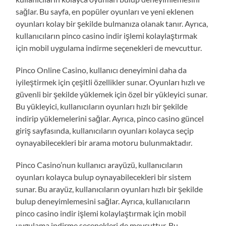
sağlar. Bu sayfa, en popüler oyunları ve yeni eklenen
oyunları kolay bir şekilde bulmanıza olanak tanır. Ayrıca,
kullanıcıların pinco casino indir işlemi kolaylaştırmak
için mobil uygulama indirme seçenekleri de mevcuttur.
Pinco Online Casino, kullanıcı deneyimini daha da
iyileştirmek için çeşitli özellikler sunar. Oyunları hızlı ve
güvenli bir şekilde yüklemek için özel bir yükleyici sunar.
Bu yükleyici, kullanıcıların oyunları hızlı bir şekilde
indirip yüklemelerini sağlar. Ayrıca, pinco casino güncel
giriş sayfasında, kullanıcıların oyunları kolayca seçip
oynayabilecekleri bir arama motoru bulunmaktadır.
Pinco Casino’nun kullanıcı arayüzü, kullanıcıların
oyunları kolayca bulup oynayabilecekleri bir sistem
sunar. Bu arayüz, kullanıcıların oyunları hızlı bir şekilde
bulup deneyimlemesini sağlar. Ayrıca, kullanıcıların
pinco casino indir işlemi kolaylaştırmak için mobil
uygulama indirme seçenekleri de mevcuttur. Bu,