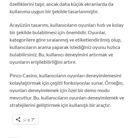
özelliklerini taşır, ancak daha küçük ekranlarda da
kullanıma uygun bir şekilde tasarlanmıştır.
Arayüzün tasarımı, kullanıcıların oyunları hızlı ve kolay
bir şekilde bulabilmesi için önemlidir. Oyunlar,
kategorilere göre sıralanmış ve etiketlendirilmiş olup,
kullanıcıların arama yaparak istediğiniz oyunu hızlıca
bulabilirsiniz. Bu, kullanıcı deneyimini artırmak ve
oyunların erişilebilirliğini artırır.
Pinco Casino, kullanıcıların oyunları deneyimlemesini
kolaylaştırmak için çeşitli fonksiyonlar sunar. Örneğin,
oyunları deneyimlemek için özel bir demo modu
mevcuttur. Bu, kullanıcıların oyunları deneyimlemek ve
stratejilerini geliştirmek için kullanışlı bir araçtır.
シェア