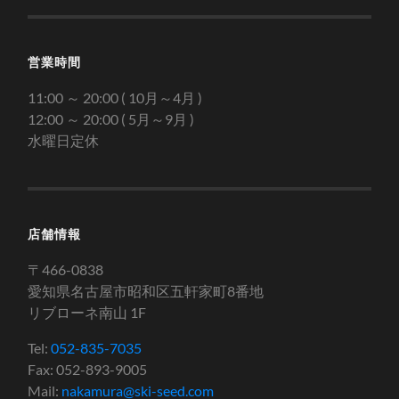
営業時間
11:00 ～ 20:00 ( 10月～4月 )
12:00 ～ 20:00 ( 5月～9月 )
水曜日定休
店舗情報
〒466-0838
愛知県名古屋市昭和区五軒家町8番地
リブローネ南山 1F
Tel:
052-835-7035
Fax: 052-893-9005
Mail:
nakamura@ski-seed.com