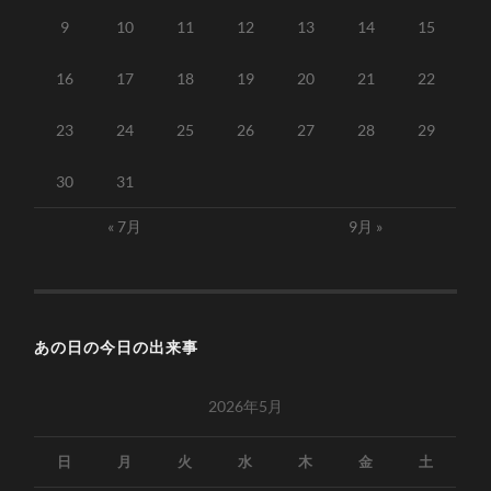
9
10
11
12
13
14
15
16
17
18
19
20
21
22
23
24
25
26
27
28
29
30
31
« 7月
9月 »
あの日の今日の出来事
2026年5月
日
月
火
水
木
金
土