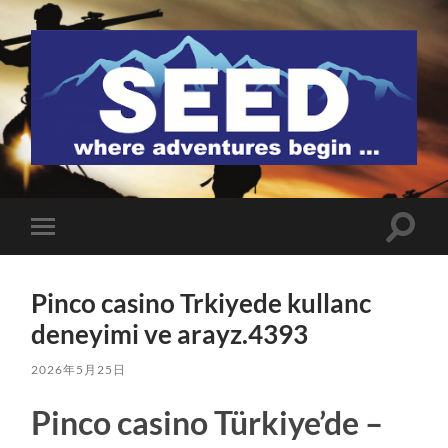
SEED
検
モ
索
バ
フ
イ
ィ
ル
ー
Pinco casino Trkiyede kullanc
メ
ル
ニ
deneyimi ve arayz.4393
ド
ュ
を
ー
切
を
2026年5月25日
り
切
替
り
え
Pinco casino Türkiye’de –
替
る
え