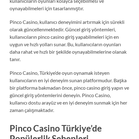
kullanıcıların oyunları kolayca seçebilmesi ve
oynayabilmeleri için tasarlanmıştır.
Pinco Casino, kullanıcı deneyimini artırmak için sürekli
olarak güncellenmektedir. Güncel giriş yöntemleri,
kullanıcıların pinco casino giriş yapabilmeleri için en
uygun ve hızlı yolları sunar. Bu, kullanıcıların oyunları
daha rahat ve hızlı bir şekilde oynayabilmelerine olanak
tanır.
Pinco Casino, Türkiye’de oyun oynamak isteyen
kullanıcıların en iyi deneyim sunan platformudur. Başka
bir platforma bakmadan önce, pinco casino giriş yapın ve
güncel giriş yöntemlerini deneyin. Pinco Casino,
kullanıcı dostu arayüz ve en iyi deneyim sunmak için her
zaman çalışmaktadır.
Pinco Casino Türkiye’de
Popülerlik Sebepleri