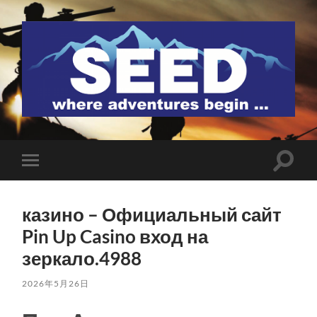
SEED
検
モ
索
バ
フ
イ
ィ
ル
ー
казино – Официальный сайт
メ
ル
ニ
Pin Up Casino вход на
ド
ュ
を
ー
зеркало.4988
切
を
り
切
替
り
2026年5月26日
え
替
る
え