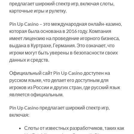
предлагает широкий спектр игр, включая слоты,
карточные игры и рулетку.
Pin Up Casino – это международная онлайн-казино,
которая была основана в 2016 году. Компания
имеет лицензию на проведение игорного бизнеса,
выдана в Куртрахе, Германия. Это означает, что
игроки могут быть уверены в безопасности своих
данных и средств.
Официальный сайт Pin Up Casino доступен на
русском языке, что делает его доступным для
игроков из России и других стран, где русский язык
является официальным.
Pin Up Casino предлагает широкий спектр игр,
включая:
Слоты от известных разработчиков, таких как