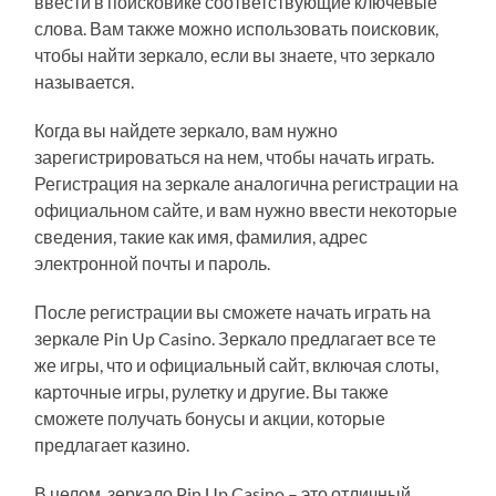
ввести в поисковике соответствующие ключевые
слова. Вам также можно использовать поисковик,
чтобы найти зеркало, если вы знаете, что зеркало
называется.
Когда вы найдете зеркало, вам нужно
зарегистрироваться на нем, чтобы начать играть.
Регистрация на зеркале аналогична регистрации на
официальном сайте, и вам нужно ввести некоторые
сведения, такие как имя, фамилия, адрес
электронной почты и пароль.
После регистрации вы сможете начать играть на
зеркале Pin Up Casino. Зеркало предлагает все те
же игры, что и официальный сайт, включая слоты,
карточные игры, рулетку и другие. Вы также
сможете получать бонусы и акции, которые
предлагает казино.
В целом, зеркало Pin Up Casino – это отличный