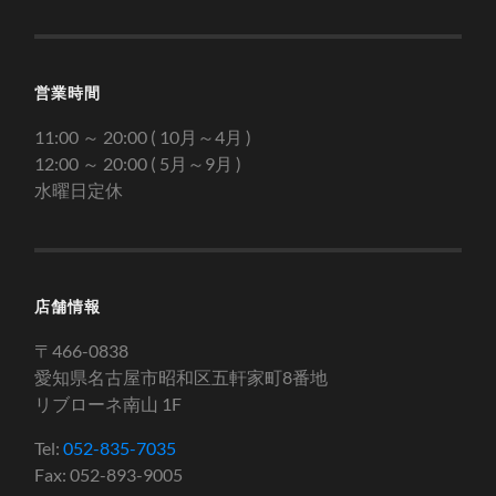
営業時間
11:00 ～ 20:00 ( 10月～4月 )
12:00 ～ 20:00 ( 5月～9月 )
水曜日定休
店舗情報
〒466-0838
愛知県名古屋市昭和区五軒家町8番地
リブローネ南山 1F
Tel:
052-835-7035
Fax: 052-893-9005