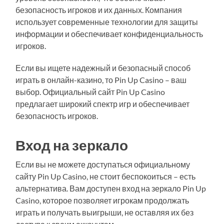
безопасность игроков и их данных. Компания
использует современные технологии для защиты
информации и обеспечивает конфиденциальность
игроков.
Если вы ищете надежный и безопасный способ
играть в онлайн-казино, то Pin Up Casino – ваш
выбор. Официальный сайт Pin Up Casino
предлагает широкий спектр игр и обеспечивает
безопасность игроков.
Вход на зеркало
Если вы не можете доступаться официальному
сайту Pin Up Casino, не стоит беспокоиться – есть
альтернатива. Вам доступен вход на зеркало Pin Up
Casino, которое позволяет игрокам продолжать
играть и получать выигрыши, не оставляя их без