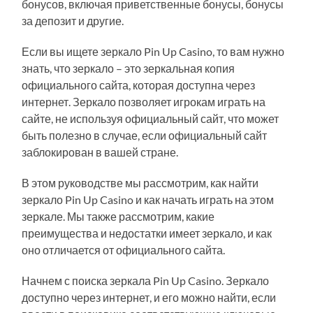
бонусов, включая приветственные бонусы, бонусы
за депозит и другие.
Если вы ищете зеркало Pin Up Casino, то вам нужно
знать, что зеркало – это зеркальная копия
официального сайта, которая доступна через
интернет. Зеркало позволяет игрокам играть на
сайте, не используя официальный сайт, что может
быть полезно в случае, если официальный сайт
заблокирован в вашей стране.
В этом руководстве мы рассмотрим, как найти
зеркало Pin Up Casino и как начать играть на этом
зеркале. Мы также рассмотрим, какие
преимущества и недостатки имеет зеркало, и как
оно отличается от официального сайта.
Начнем с поиска зеркала Pin Up Casino. Зеркало
доступно через интернет, и его можно найти, если