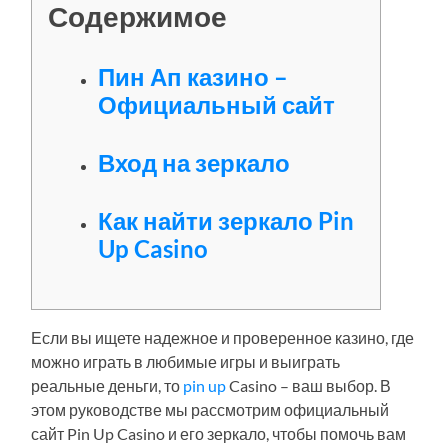
Содержимое
Пин Ап казино –
Официальный сайт
Вход на зеркало
Как найти зеркало Pin
Up Casino
Если вы ищете надежное и проверенное казино, где
можно играть в любимые игры и выиграть
реальные деньги, то
pin up
Casino – ваш выбор. В
этом руководстве мы рассмотрим официальный
сайт Pin Up Casino и его зеркало, чтобы помочь вам