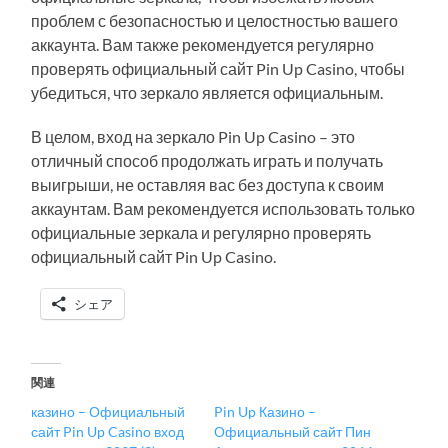
проблем с безопасностью и целостностью вашего
аккаунта. Вам также рекомендуется регулярно
проверять официальный сайт Pin Up Casino, чтобы
убедиться, что зеркало является официальным.
В целом, вход на зеркало Pin Up Casino – это
отличный способ продолжать играть и получать
выигрыши, не оставляя вас без доступа к своим
аккаунтам. Вам рекомендуется использовать только
официальные зеркала и регулярно проверять
официальный сайт Pin Up Casino.
シェア
関連
казино – Официальный
Pin Up Казино –
сайт Pin Up Casino вход
Официальный сайт Пин