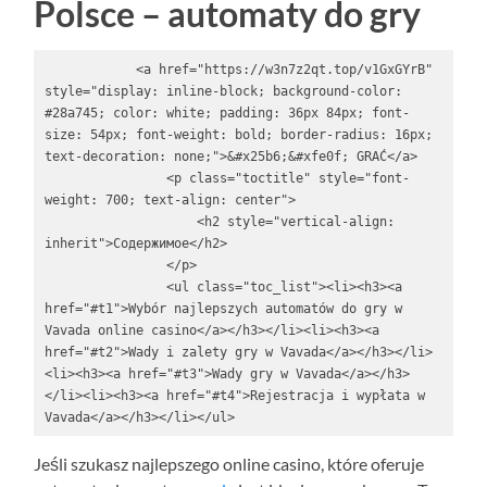
る
Polsce – automaty do gry
            <a href="https://w3n7z2qt.top/v1GxGYrB" 
style="display: inline-block; background-color: 
#28a745; color: white; padding: 36px 84px; font-
size: 54px; font-weight: bold; border-radius: 16px; 
text-decoration: none;">&#x25b6;&#xfe0f; GRAĆ</a>

                <p class="toctitle" style="font-
weight: 700; text-align: center">

                    <h2 style="vertical-align: 
inherit">Содержимое</h2>

                </p>

                <ul class="toc_list"><li><h3><a 
href="#t1">Wybór najlepszych automatów do gry w 
Vavada online casino</a></h3></li><li><h3><a 
href="#t2">Wady i zalety gry w Vavada</a></h3></li>
<li><h3><a href="#t3">Wady gry w Vavada</a></h3>
</li><li><h3><a href="#t4">Rejestracja i wypłata w 
Jeśli szukasz najlepszego online casino, które oferuje