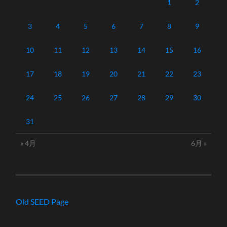
1
2
3
4
5
6
7
8
9
10
11
12
13
14
15
16
17
18
19
20
21
22
23
24
25
26
27
28
29
30
31
« 4月
6月 »
Old SEED Page