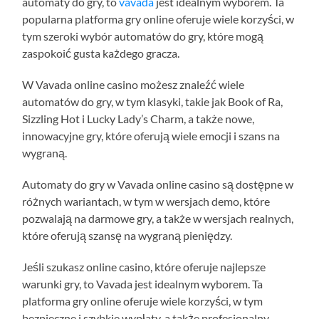
automaty do gry, to
vavada
jest idealnym wyborem. Ta
popularna platforma gry online oferuje wiele korzyści, w
tym szeroki wybór automatów do gry, które mogą
zaspokoić gusta każdego gracza.
W Vavada online casino możesz znaleźć wiele
automatów do gry, w tym klasyki, takie jak Book of Ra,
Sizzling Hot i Lucky Lady’s Charm, a także nowe,
innowacyjne gry, które oferują wiele emocji i szans na
wygraną.
Automaty do gry w Vavada online casino są dostępne w
różnych wariantach, w tym w wersjach demo, które
pozwalają na darmowe gry, a także w wersjach realnych,
które oferują szansę na wygraną pieniędzy.
Jeśli szukasz online casino, które oferuje najlepsze
warunki gry, to Vavada jest idealnym wyborem. Ta
platforma gry online oferuje wiele korzyści, w tym
bezpieczne i szybkie wypłaty, a także profesjonalny