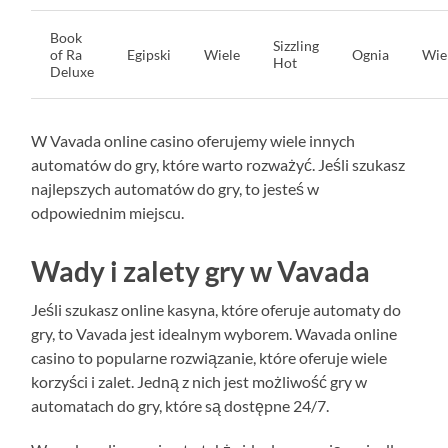
Book
Sizzling
of Ra
Egipski
Wiele
Ognia
Wie
Hot
Deluxe
W Vavada online casino oferujemy wiele innych
automatów do gry, które warto rozważyć. Jeśli szukasz
najlepszych automatów do gry, to jesteś w
odpowiednim miejscu.
Wady i zalety gry w Vavada
Jeśli szukasz online kasyna, które oferuje automaty do
gry, to Vavada jest idealnym wyborem. Wavada online
casino to popularne rozwiązanie, które oferuje wiele
korzyści i zalet. Jedną z nich jest możliwość gry w
automatach do gry, które są dostępne 24/7.