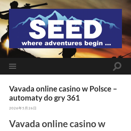
SEED
検
モ
索
バ
フ
イ
ィ
ル
ー
Vavada online casino w Polsce –
メ
ル
ニ
automaty do gry 361
ド
ュ
を
ー
切
を
2026年5月26日
り
切
替
り
え
Vavada online casino w
替
る
え