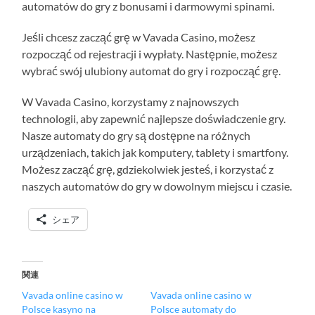
automatów do gry z bonusami i darmowymi spinami.
Jeśli chcesz zacząć grę w Vavada Casino, możesz
rozpocząć od rejestracji i wypłaty. Następnie, możesz
wybrać swój ulubiony automat do gry i rozpocząć grę.
W Vavada Casino, korzystamy z najnowszych
technologii, aby zapewnić najlepsze doświadczenie gry.
Nasze automaty do gry są dostępne na różnych
urządzeniach, takich jak komputery, tablety i smartfony.
Możesz zacząć grę, gdziekolwiek jesteś, i korzystać z
naszych automatów do gry w dowolnym miejscu i czasie.
シェア
関連
Vavada online casino w
Vavada online casino w
Polsce kasyno na
Polsce automaty do